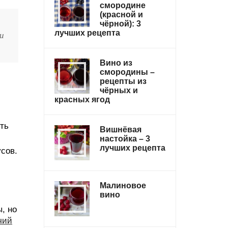
смородине
(красной и
чёрной): 3
лучших рецепта
ли
Вино из
смородины –
рецепты из
чёрных и
красных ягод
ть
Вишнёвая
настойка – 3
лучших рецепта
усов.
Малиновое
вино
, но
чий