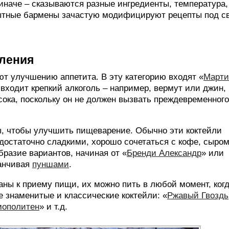
иначе – сказываются разные ингредиенты, температура,
ытные бармены зачастую модифицируют рецепты под с
бления
т улучшению аппетита. В эту категорию входят «
Марти
в входит крепкий алкоголь – например, вермут или джин,
ысока, поскольку он не должен вызвать преждевременного
, чтобы улучшить пищеварение. Обычно эти коктейли
ь достаточно сладкими, хорошо сочетаться с кофе, сыро
разие вариантов, начиная от «
Бренди Александр
» или
канчивая
пуншами
.
аны к приему пищи, их можно пить в любой момент, ког
е знаменитые и классические коктейли: «
Ржавый Гвоздь
мополитен
» и т.д.