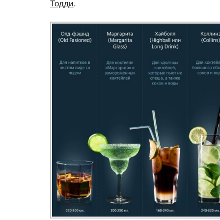
Тодди
.