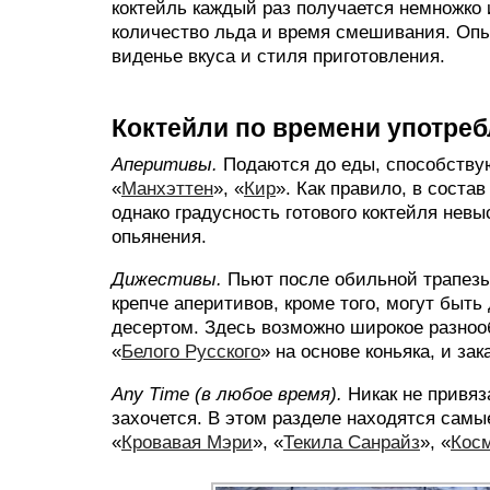
коктейль каждый раз получается немножко 
количество льда и время смешивания. Оп
виденье вкуса и стиля приготовления.
Коктейли по времени употре
Аперитивы.
Подаются до еды, способствую
«
Манхэттен
», «
Кир
». Как правило, в соста
однако градусность готового коктейля нев
опьянения.
Дижестивы.
Пьют после обильной трапезы
крепче аперитивов, кроме того, могут быт
десертом. Здесь возможно широкое разнооб
«
Белого Русского
» на основе коньяка, и за
Any Time (в любое время).
Никак не привяз
захочется. В этом разделе находятся самы
«
Кровавая Мэри
», «
Текила Санрайз
», «
Кос