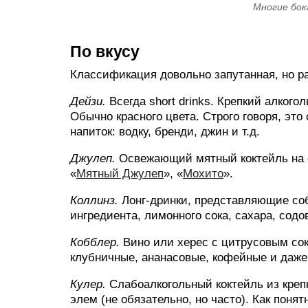
Многие бок
По вкусу
Классификация довольно запутанная, но р
Дейзи.
Всегда short drinks. Крепкий алког
Обычно красного цвета. Строго говоря, эт
напиток: водку, бренди, джин и т.д.
Джулеп.
Освежающий мятный коктейль на ос
«
Мятный Джулеп
», «
Мохито
».
Коллинз.
Лонг-дринки, представляющие собо
ингредиента, лимонного сока, сахара, содо
Кобблер.
Вино или херес с цитрусовым со
клубничные, ананасовые, кофейные и даже
Кулер.
Слабоалкогольный коктейль из креп
элем (не обязательно, но часто). Как поня