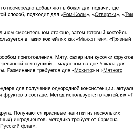
о поочередно добавляют в бокал для подачи, где
ой способ, подходит для «
Ром-Колы
», «
Отвертки
», «
Те
ьном смесительном стакане, затем готовый коктейль
льзуется в таких коктейлях как «
Манхэттен
», «
Грязный
собом приготовления. Мяту, сахар или кусочки фрукто
ревянной колотушкой – мадлером на дне бокала для
ты. Разминание требуется для «
Мохито
» и «
Мятного
ндере для получения однородной консистенции, актуал
и фруктов в составе. Метод используется в коктейлях «
руга. Получаются красивые напитки из нескольких
ных) ингредиентов, методика требует от бармена
«
Русский флаг
».