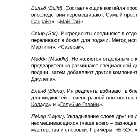
Бильд (Build).
Составляющие коктейля прост
впоследствии перемешивают. Самый прост
Санрайз
», «
Май Тай
».
Стир (Stir).
Ингредиенты соединяют в отдел
переливают в бокал для подачи. Метод испо
Мартини
», «
Сазерак
».
Маддл (Muddle).
Не является отдельным спо
предварительно разминают специальной де
подачи, затем добавляют другие компонен
Джулепа
».
Бленд (Blend).
Ингредиенты взбивают в бле
для жидкостей с очень разной плотностью 
Колада
» и «
Голубые Гавайи
».
Лейер (Layer).
Укладывание слоев друг на д
несмешивающихся (чаще всего – разноцвет
мастерства и сноровки. Примеры: «
Б-52
», 