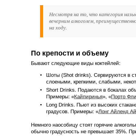
Несмотря на то, что категория назы
вечерним алкоголем, преимущественно 
на ходу.
По крепости и объему
Бывают следующие виды коктейлей:
Шоты (Shot drinks). Сервируются в 
слоеными, крепкими, слабыми, неко
Short Drinks. Подаются в бокалах об
Примеры: «
Кайпиринья
», «
Порто Фл
Long Drinks. Пьют из высоких стака
градусов. Примеры: «
Лонг Айленд Ай
Немного наособицу стоят горячие алкоголь
обычно градусность не превышает 35%. П