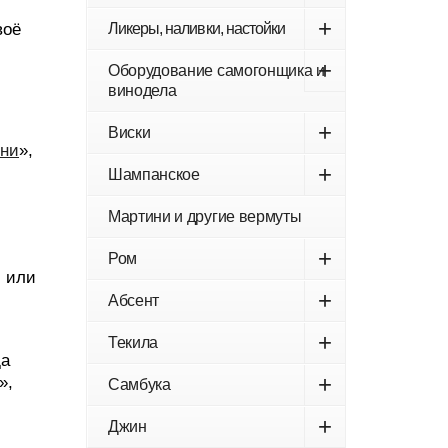
+
воё
Ликеры, наливки, настойки
+
Оборудование самогонщика и
винодела
+
Виски
ни
»,
+
Шампанское
Мартини и другие вермуты
+
Ром
м или
+
Абсент
+
Текила
да
+
»,
Самбука
+
Джин