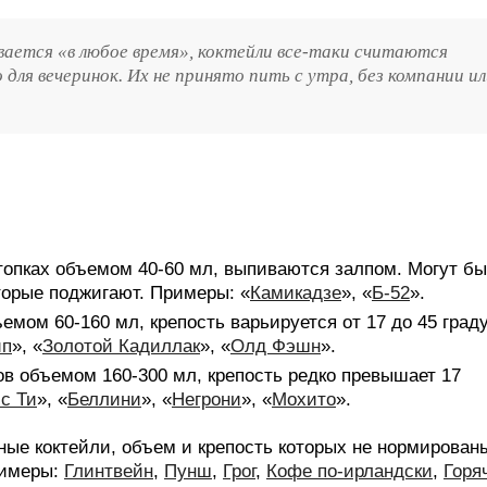
вается «в любое время», коктейли все-таки считаются
для вечеринок. Их не принято пить с утра, без компании и
стопках объемом 40-60 мл, выпиваются залпом. Могут бы
торые поджигают. Примеры: «
Камикадзе
», «
Б-52
».
ъемом 60-160 мл, крепость варьируется от 17 до 45 град
ип
», «
Золотой Кадиллак
», «
Олд Фэшн
».
нов объемом 160-300 мл, крепость редко превышает 17
с Ти
», «
Беллини
», «
Негрони
», «
Мохито
».
ные коктейли, объем и крепость которых не нормированы
римеры:
Глинтвейн
,
Пунш
,
Грог
,
Кофе по-ирландски
,
Горя