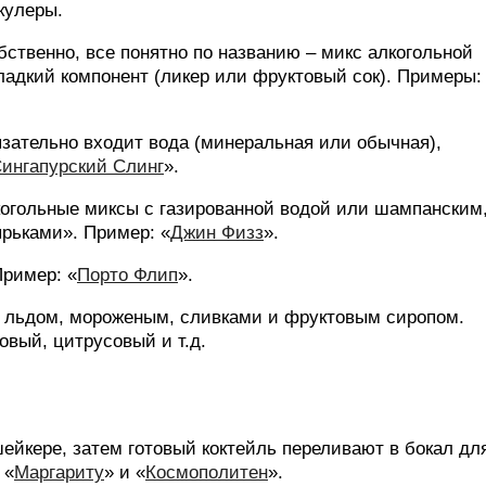
кулеры.
обственно, все понятно по названию – микс алкогольной
ладкий компонент (ликер или фруктовый сок). Примеры:
язательно входит вода (минеральная или обычная),
ингапурский Слинг
».
лкогольные миксы с газированной водой или шампанским
ырьками». Пример: «
Джин Физз
».
Пример: «
Порто Флип
».
 льдом, мороженым, сливками и фруктовым сиропом.
вый, цитрусовый и т.д.
йкере, затем готовый коктейль переливают в бокал дл
 «
Маргариту
» и «
Космополитен
».