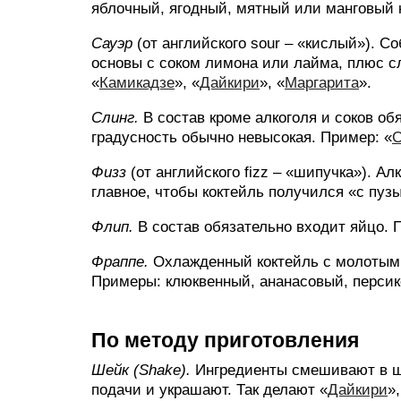
яблочный, ягодный, мятный или манговый 
Сауэр
(от английского sour – «кислый»). С
основы с соком лимона или лайма, плюс с
«
Камикадзе
», «
Дайкири
», «
Маргарита
».
Слинг.
В состав кроме алкоголя и соков об
градусность обычно невысокая. Пример: «
С
Физз
(от английского fizz – «шипучка»). А
главное, чтобы коктейль получился «с пуз
Флип.
В состав обязательно входит яйцо. 
Фраппе.
Охлажденный коктейль с молотым
Примеры: клюквенный, ананасовый, персико
По методу приготовления
Шейк (Shake).
Ингредиенты смешивают в ше
подачи и украшают. Так делают «
Дайкири
»,