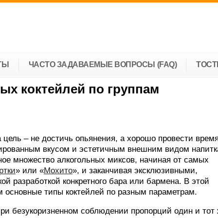
ТЫ
ЧАСТО ЗАДАВАЕМЫЕ ВОПРОСЫ (FAQ)
ТОС
ых коктейлей по группам
а цель – не достичь опьянения, а хорошо провести время
ированным вкусом и эстетичным внешним видом напитк
ое множество алкогольных миксов, начиная от самых
ртки
» или «
Мохито
», и заканчивая эксклюзивными,
й разработкой конкретного бара или бармена. В этой
м основные типы коктейлей по разным параметрам.
при безукоризненном соблюдении пропорций один и тот