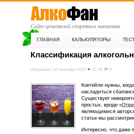
Сайт ценителей спиртных напитков
ГЛАВНАЯ
КАЛЬКУЛЯТОРЫ
ТЕС
Классификация алкогольн
Обновлено: 14 сентября 2025
62.3K
0
Коктейли нужны, когд
насладиться сбаланс
Существует невероятн
простых, вроде «
Отве
являющимися авторско
статье мы рассмотри
Интересно, что даже 