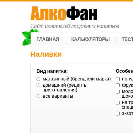
Сайт ценителей спиртных напитков
ГЛАВНАЯ
КАЛЬКУЛЯТОРЫ
ТЕС
Наливки
Вид напитка:
Особен
магазинный (бренд или марка)
попу
домашний (рецепты
фрук
приготовления)
моло
все варианты
шок
на т
спец
экзо