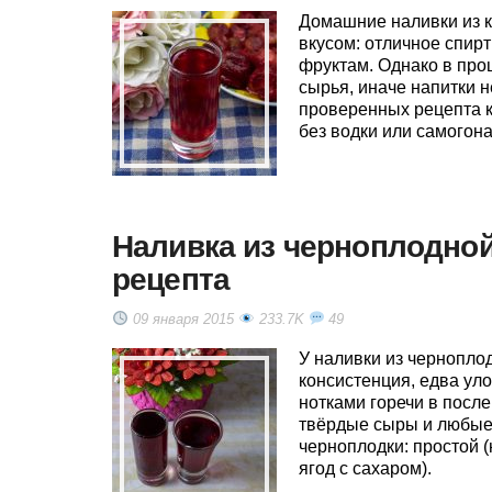
Домашние наливки из к
вкусом: отличное спир
фруктам. Однако в про
сырья, иначе напитки 
проверенных рецепта к
без водки или самогон
Наливка из черноплодной
рецепта
09 января 2015
233.7K
49
У наливки из чернопло
консистенция, едва ул
нотками горечи в посл
твёрдые сыры и любые 
черноплодки: простой (
ягод с сахаром).