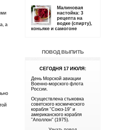
Малиновая
ими
настойка: 3
рецепта на
водке (спирту),
а, а
коньяке и самогоне
ПОВОД ВЫПИТЬ
СЕГОДНЯ 17 ИЮЛЯ:
День Морской авиации
Военно-морского флота
России.
льно
Осуществлена стыковка
советского космического
той
корабля "Союз-19" и
американского корабля
"Аполлон" (1975).
Узнать повод