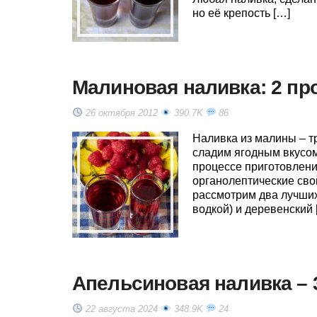
но её крепость […]
Малиновая наливка: 2 про
26 октября 2012
390.7K
86
Наливка из малины – т
сладим ягодным вкусом
процессе приготовлени
органолептические сво
рассмотрим два лучших
водкой) и деревенский 
Апельсиновая наливка – 
22 августа 2024
348.9K
24