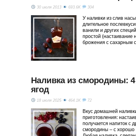
30 июля 2013
693.6K
304
У наливки из слив нас
длительное послевкуси
ванили и других специ
простой (настаивание 
брожения с сахарным с
Наливка из смородины: 4
ягод
18 июля 2025
464.1K
72
Вкус домашней наливки
приготовления: настаи
получается напиток с д
смородины – с хорошо 
Любая наливка, сделанн