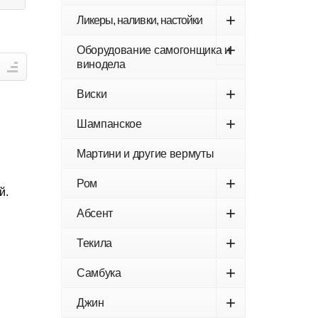
+
Ликеры, наливки, настойки
+
Оборудование самогонщика и
винодела
+
Виски
+
Шампанское
Мартини и другие вермуты
+
Ром
й.
+
Абсент
+
Текила
+
Самбука
+
Джин