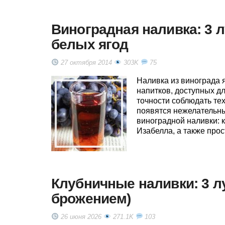
Виноградная наливка: 3 
белых ягод
27 октября 2014
303K
75
Наливка из винограда 
напитков, доступных д
точности соблюдать те
появятся нежелательн
виноградной наливки: 
Изабелла, а также прос
Клубничные наливки: 3 л
брожением)
26 июня 2026
271.1K
103