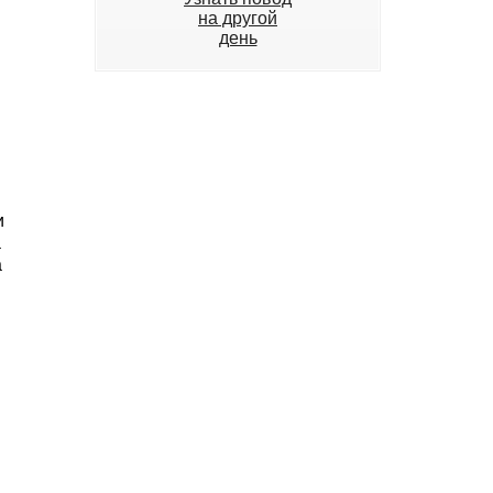
на другой
день
и
а
а