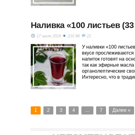
Наливка «100 листьев (33
17 июля 2019
210.9K
21
У наливки «100 листье
вкусе прослеживаются 
напиток готовят на ос
так как эфирные масла
органолептические сво
Интересно, что в трад
1
2
3
4
…
7
Далее »