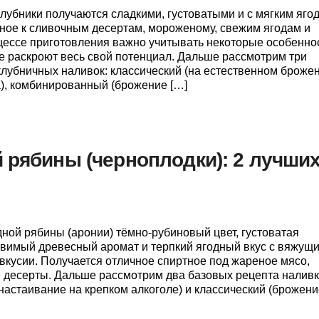
лубники получаются сладкими, густоватыми и с мягким яг
тное к сливочным десертам, мороженому, свежим ягодам и
цессе приготовления важно учитывать некоторые особенно
не раскроют весь свой потенциал. Дальше рассмотрим три
лубничных наливок: классический (на естественном броже
а), комбинированный (брожение […]
 рябины (черноплодки): 2 лучши
дной рябины (аронии) тёмно-рубиновый цвет, густоватая
овимый древесный аромат и терпкий ягодный вкус с вяжущ
евкусии. Получается отличное спиртное под жареное мясо,
десерты. Дальше рассмотрим два базовых рецепта наливк
настаивание на крепком алкоголе) и классический (брожени