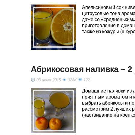
Апельсиновый сок ниве
цитрусовые тона арома
даже со «средненьким»
приготовления в домашн
также из кожуры (шкурок
Абрикосовая наливка – 2 
03 июля 2015
328K
122
Домашние наливки из 
приятным ароматом и м
выбрать абрикосы и не
рассмотрим 2 лучших р
(настаивание на крепко