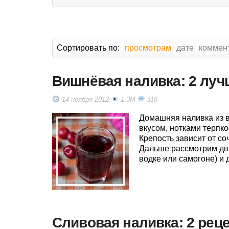
Сортировать по:
просмотрам
дате
коммен
Вишнёвая наливка: 2 лучш
14 ноября 2012
1.3M
318
Домашняя наливка из в
вкусом, нотками терпк
Крепость зависит от со
Дальше рассмотрим дв
водке или самогоне) и 
Сливовая наливка: 2 рецеп