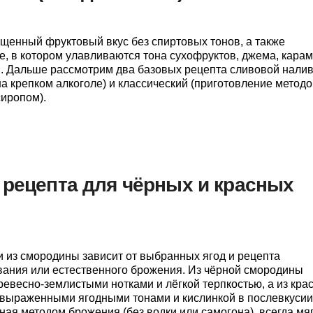
ыщенный фруктовый вкус без спиртовых тонов, а также
е, в котором улавливаются тона сухофруктов, джема, карам
й. Дальше рассмотрим два базовых рецепта сливовой налив
на крепком алкоголе) и классический (приготовление метод
иропом).
 рецепта для чёрных и красных
 из смородины зависит от выбранных ягод и рецепта
вания или естественного брожения. Из чёрной смородины
ревесно-землистыми нотками и лёгкой терпкостью, а из кра
выраженными ягодными тонами и кислинкой в послевкусии
ая методом брожения (без водки или самогона), всегда мяг