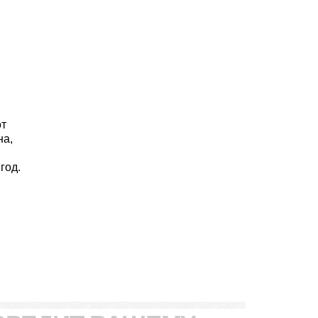
от
на,
год.