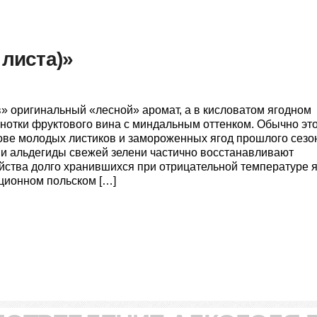
 листа)»
в» оригинальный «лесной» аромат, а в кисловатом ягодном
нотки фруктового вина с миндальным оттенком. Обычно эт
нове молодых листиков и замороженных ягод прошлого сезо
 и альдегиды свежей зелени частично восстанавливают
йства долго хранившихся при отрицательной температуре я
иционном польском […]