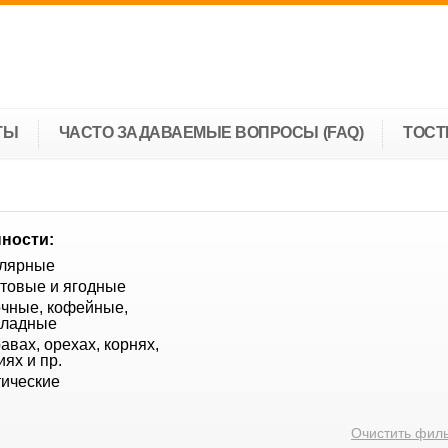
ТЫ
ЧАСТО ЗАДАВАЕМЫЕ ВОПРОСЫ (FAQ)
ТОС
ности:
лярные
товые и ягодные
чные, кофейные,
оладные
равах, орехах, корнях,
иях и пр.
тические
Очистить фил