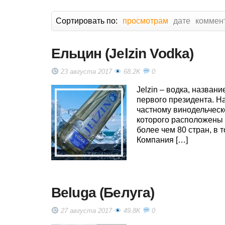
Сортировать по:
просмотрам
дате
коммен
Ельцин (Jelzin Vodka)
23 августа 2017
68.2K
0
Jelzin – водка, назван
первого президента. Н
частному винодельческ
которого расположены 
более чем 80 стран, в 
Компания […]
Beluga (Белуга)
27 августа 2017
49.8K
0