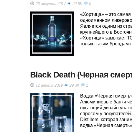
23 августа 2017
29.8K
0
«Хортица» – это самая
одноименном ликерово
Является одним из стра
крупнейшего в Восточн
«Хортица» замыкает ТО
только таким брендам-ги
Black Death (Черная смер
12 апреля 2019
29.3K
1
Водка «Черная смерть»
Алюминиевые банки чер
пугающий дизайн упако
спросом у покупателей
Distillers, которая за
водка «Черная смерть»