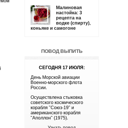
ъемом
Малиновая
настойка: 3
рецепта на
водке (спирту),
коньяке и самогоне
ПОВОД ВЫПИТЬ
СЕГОДНЯ 17 ИЮЛЯ:
й
День Морской авиации
Военно-морского флота
России.
Осуществлена стыковка
советского космического
корабля "Союз-19" и
американского корабля
"Аполлон" (1975).
Узнать повод