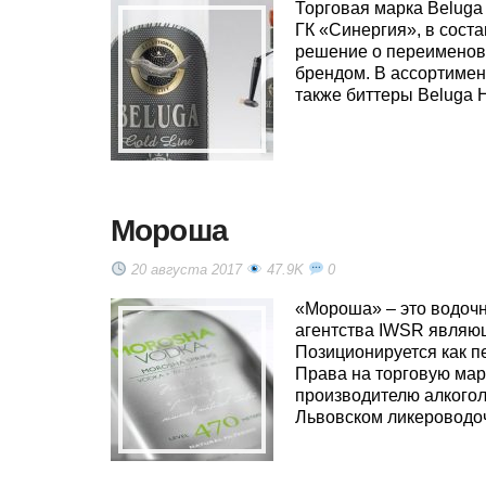
Торговая марка Beluga
ГК «Синергия», в соста
решение о переименов
брендом. В ассортимен
также биттеры Beluga Hu
Мороша
20 августа 2017
47.9K
0
«Мороша» – это водоч
агентства IWSR являю
Позиционируется как пе
Права на торговую ма
производителю алкоголя
Львовском ликероводоч