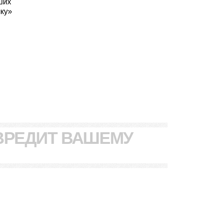
ших
лку»
ВРЕДИТ ВАШЕМУ