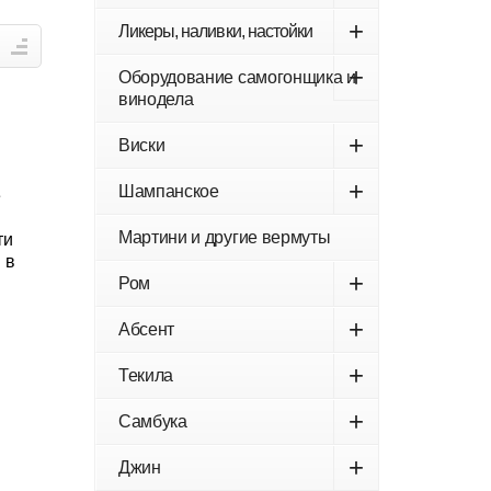
+
Ликеры, наливки, настойки
+
Оборудование самогонщика и
винодела
+
Виски
+
Шампанское
е
Мартини и другие вермуты
ти
 в
+
Ром
+
Абсент
+
Текила
+
Самбука
+
Джин