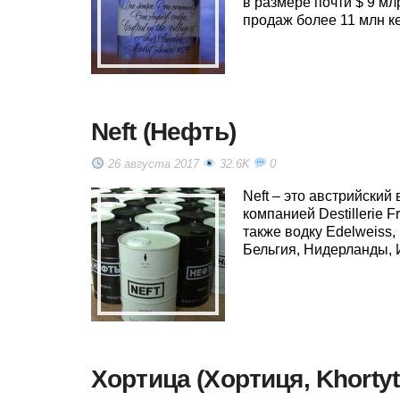
в размере почти $ 9 м
продаж более 11 млн ке
Neft (Нефть)
26 августа 2017
32.6K
0
Neft – это австрийски
компанией Destillerie 
также водку Edelweiss,
Бельгия, Нидерланды, 
Хортица (Хортиця, Khortyt