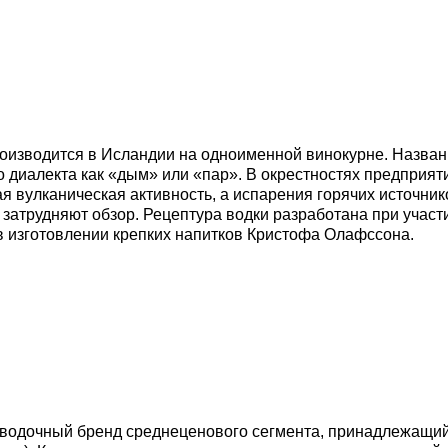
роизводится в Исландии на одноименной винокурне. Назва
о диалекта как «дым» или «пар». В окрестностях предприят
я вулканическая активность, а испарения горячих источник
 затрудняют обзор. Рецептура водки разработана при участ
в изготовлении крепких напитков Кристофа Олафссона.
 водочный бренд среднеценового сегмента, принадлежащи