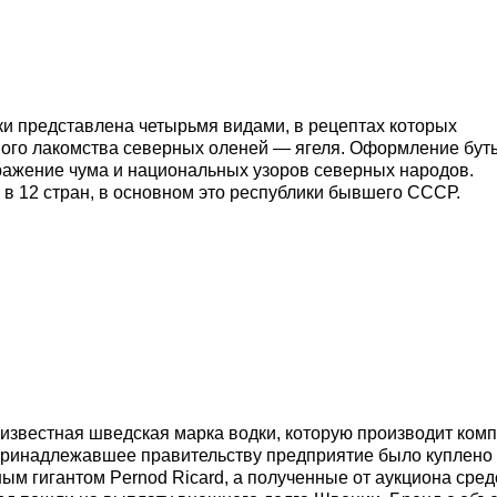
ки представлена четырьмя видами, в рецептах которых
мого лакомства северных оленей — ягеля. Оформление бут
ажение чума и национальных узоров северных народов.
 в 12 стран, в основном это республики бывшего СССР.
о известная шведская марка водки, которую производит ком
у принадлежавшее правительству предприятие было куплено
ым гигантом Pernod Ricard, а полученные от аукциона сред