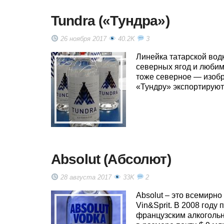
Tundra («Тундра»)
26 ноября 2017
40.2K
3
Линейка татарской вод
северных ягод и люби
тоже северное — изобр
«Тундру» экспортируют
Absolut (Абсолют)
28 августа 2017
33K
2
Absolut – это всемирн
Vin&Sprit. В 2008 год
французским алкогольн