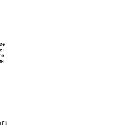
ние
ия
ов
ии
й ГК