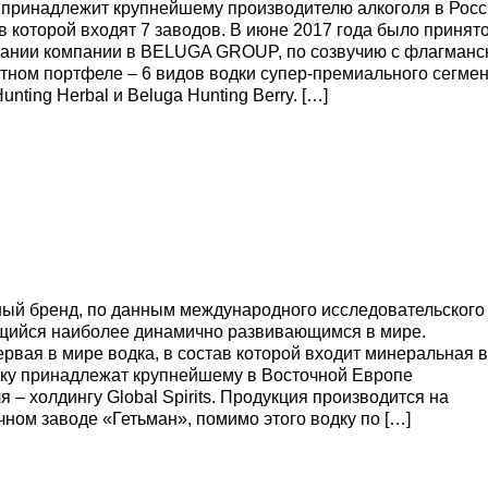
 принадлежит крупнейшему производителю алкоголя в Росс
в которой входят 7 заводов. В июне 2017 года было принят
ании компании в BELUGA GROUP, по созвучию с флагманс
тном портфеле – 6 видов водки супер-премиального сегмен
nting Herbal и Beluga Hunting Berry. […]
ный бренд, по данным международного исследовательского
щийся наиболее динамично развивающимся в мире.
рвая в мире водка, в состав которой входит минеральная в
рку принадлежат крупнейшему в Восточной Европе
 – холдингу Global Spirits. Продукция производится на
ном заводе «Гетьман», помимо этого водку по […]