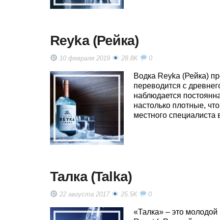
Reyka (Рейка)
10 февраля 2019
28.8K
0
Водка Reyka (Рейка) п
переводится с древнег
наблюдается постоянна
настолько плотные, что
местного специалиста 
Талка (Talka)
22 августа 2017
25.5K
0
«Талка» – это молодой