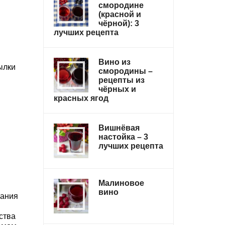
смородине
(красной и
чёрной): 3
лучших рецепта
Вино из
ылки
смородины –
рецепты из
чёрных и
красных ягод
Вишнёвая
настойка – 3
лучших рецепта
Малиновое
вино
пания
ства