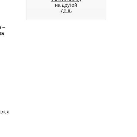
на другой
день
s –
да
ался