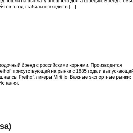
лрд пошли на выплату внешнего долга Швеции. Бренд с об
йсов в год стабильно входит в […]
й водочный бренд с российскими корнями. Производится
Freihof, присутствующей на рынке с 1885 года и выпускающе
 шнапсы Freihof, ликеры Mirtillo. Важные экспортные рынки:
Испания.
sa)