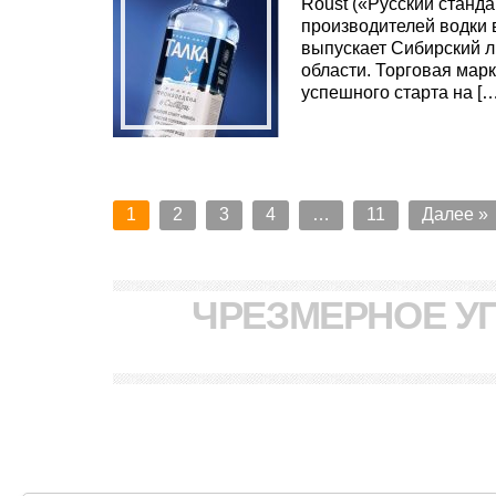
Roust («Русский станд
производителей водки 
выпускает Сибирский 
области. Торговая мар
успешного старта на […
1
2
3
4
…
11
Далее »
ЧРЕЗМЕРНОЕ У