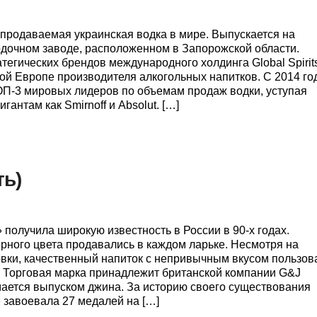
 продаваемая украинская водка в мире. Выпускается на
дочном заводе, расположенном в Запорожской области.
тегических брендов международного холдинга Global Spirit
ой Европе производителя алкогольных напитков. С 2014 го
П-3 мировых лидеров по объемам продаж водки, уступая
гантам как Smirnoff и Absolut. […]
ть)
 получила широкую известность в России в 90-х годах.
ного цвета продавались в каждом ларьке. Несмотря на
вки, качественный напиток с непривычным вкусом пользов
. Торговая марка принадлежит британской компании G&J
нимается выпуском джина. За историю своего существования
 завоевала 27 медалей на […]