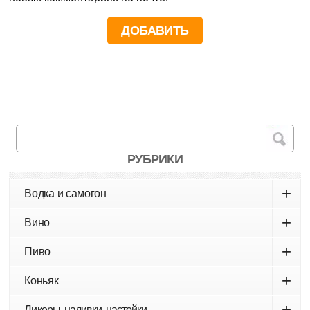
РУБРИКИ
+
Водка и самогон
+
Вино
+
Пиво
+
Коньяк
+
Ликеры, наливки, настойки