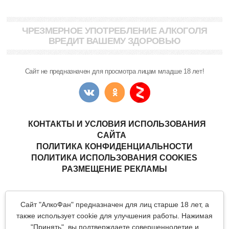
ЧРЕЗМЕРНОЕ УПОТРЕБЛЕНИЕ АЛКОГОЛЯ
ВРЕДИТ ВАШЕМУ ЗДОРОВЬЮ
Сайт не предназначен для просмотра лицам младше 18 лет!
КОНТАКТЫ И УСЛОВИЯ ИСПОЛЬЗОВАНИЯ
САЙТА
ПОЛИТИКА КОНФИДЕНЦИАЛЬНОСТИ
ПОЛИТИКА ИСПОЛЬЗОВАНИЯ COOKIES
РАЗМЕЩЕНИЕ РЕКЛАМЫ
Copyright © "АлкоФан"
- интернет-ресурс ценителей спиртных
Сайт "АлкоФан" предназначен для лиц старше 18 лет, а
напитков.
Все материалы данного сайта являются объектами авторского
также использует cookie для улучшения работы. Нажимая
права (в том числе дизайн). Запрещается копирование,
"Принять", вы подтверждаете совершеннолетие и