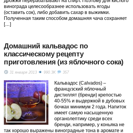
дрожжи перерабатывают на спирт. Поэтому для кислого
винограда целесообразнее использовать ягоды
(оставить сок), либо добавить сахар в выжимки.
Полученная таким способом домашняя чача сохраняет
[…]
Домашний кальвадос по
классическому рецепту
приготовления (из яблочного сока)
31 января 2013
990.3K
357
Кальвадос (Calvados) –
французский яблочный
дистиллят (бренди) крепостью
40-55% и выдержкой в дубовых
бочках минимум 2 года. Напиток
имеет самую насыщенную
органолептику среди всех
бренди, например, у коньяка не
так хорошо выражены виноградные тона в аромате и