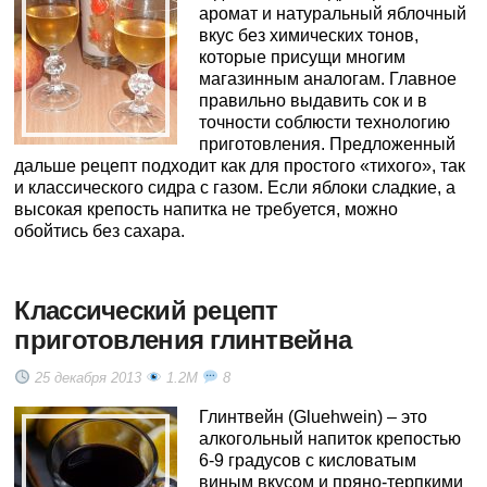
аромат и натуральный яблочный
вкус без химических тонов,
которые присущи многим
магазинным аналогам. Главное
правильно выдавить сок и в
точности соблюсти технологию
приготовления. Предложенный
дальше рецепт подходит как для простого «тихого», так
и классического сидра с газом. Если яблоки сладкие, а
высокая крепость напитка не требуется, можно
обойтись без сахара.
Классический рецепт
приготовления глинтвейна
25 декабря 2013
1.2M
8
Глинтвейн (Gluehwein) – это
алкогольный напиток крепостью
6-9 градусов с кисловатым
виным вкусом и пряно-терпкими