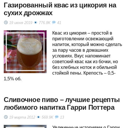
Газированный квас из цикория на
сухих дрожжах
19 июня 2019
776.8K
41
Квас из цикория – простой в
приготовлении освежающий
напиток, который можно сделать
за пару часов в домашних
условиях. Вкус напоминает
советский квас как из бочки, но
без хлебных ноток и обильной
стойкой пены. Крепость – 0,5-
1,5% об.
Сливочное пиво – лучшие рецепты
любимого напитка Гарри Поттера
19 марта 2012
569.9K
13
Увлеченные историями о Гарри