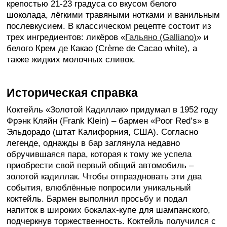
крепостью 21-23 градуса со вкусом белого
шоколада, лёгкими травяными нотками и ванильным
послевкусием. В классическом рецепте состоит из
трех ингредиентов: ликёров «
Гальяно (Galliano)
» и
белого Крем де Какао (Crème de Cacao white), а
также жидких молочных сливок.
Историческая справка
Коктейль «Золотой Кадиллак» придумал в 1952 году
Фрэнк Кляйн (Frank Klein) – бармен «Poor Red’s» в
Эльдорадо (штат Калифорния, США). Согласно
легенде, однажды в бар заглянула недавно
обручившаяся пара, которая к тому же успела
приобрести свой первый общий автомобиль –
золотой кадиллак. Чтобы отпраздновать эти два
события, влюблённые попросили уникальный
коктейль. Бармен выполнил просьбу и подал
напиток в широких бокалах-купе для шампанского,
подчеркнув торжественность. Коктейль получился с