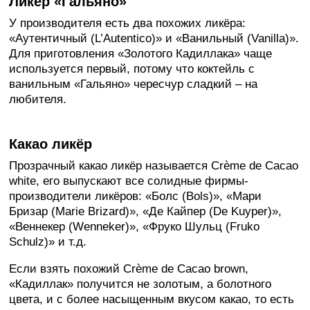
Ликёр «Гальяно»
У производителя есть два похожих ликёра:
«Аутентичный (L’Autentico)» и «Ванильный (Vanilla)».
Для приготовления «Золотого Кадиллака» чаще
используется первый, потому что коктейль с
ванильным «Гальяно» чересчур сладкий – на
любителя.
Какао ликёр
Прозрачный какао ликёр называется Crème de Cacao
white, его выпускают все солидные фирмы-
производители ликёров: «Болс (Bols)», «Мари
Бризар (Marie Brizard)», «Де Кайпер (De Kuyper)»,
«Веннекер (Wenneker)», «Фруко Шульц (Fruko
Schulz)» и т.д.
Если взять похожий Crème de Cacao brown,
«Кадиллак» получится не золотым, а болотного
цвета, и с более насыщенным вкусом какао, то есть