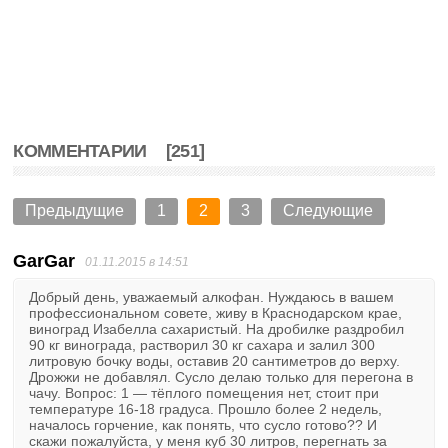
КОММЕНТАРИИ
[251]
Предыдущие
1
2
3
Следующие
GarGar
01.11.2015 в 14:51
Добрый день, уважаемый алкофан. Нуждаюсь в вашем
профессиональном совете, живу в Краснодарском крае,
виноград Изабелла сахаристый. На дробилке раздробил
90 кг винограда, растворил 30 кг сахара и залил 300
литровую бочку воды, оставив 20 сантиметров до верху.
Дрожжи не добавлял. Сусло делаю только для перегона в
чачу. Вопрос: 1 — тёплого помещения нет, стоит при
температуре 16-18 градуса. Прошло более 2 недель,
началось горчение, как понять, что сусло готово?? И
скажи пожалуйста, у меня куб 30 литров, перегнать за