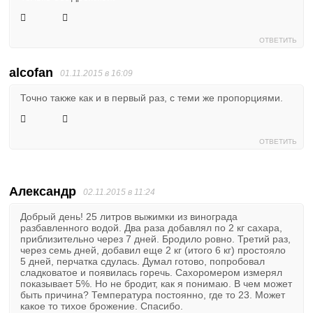
ОТВЕТИТЬ
alcofan
01.11.2015 в 16:09
Точно также как и в первый раз, с теми же пропорциями.
ОТВЕТИТЬ
Александр
02.11.2015 в 11:24
Добрый день! 25 литров выжимки из винограда
разбавленного водой. Два раза добавлял по 2 кг сахара,
приблизительно через 7 дней. Бродило ровно. Третий раз,
через семь дней, добавил еще 2 кг (итого 6 кг) простояло
5 дней, перчатка сдулась. Думал готово, попробовал
сладковатое и появилась горечь. Сахоромером измерял
показывает 5%. Но не бродит, как я понимаю. В чем может
быть причина? Температура постоянно, где то 23. Может
какое то тихое брожение. Спасибо.