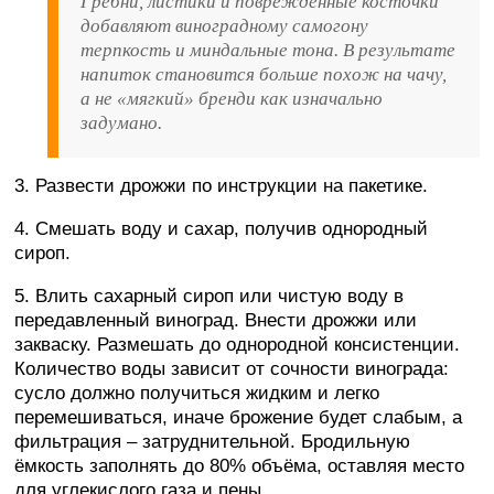
Гребни, листики и повреждённые косточки
добавляют виноградному самогону
терпкость и миндальные тона. В результате
напиток становится больше похож на чачу,
а не «мягкий» бренди как изначально
задумано.
3. Развести дрожжи по инструкции на пакетике.
4. Смешать воду и сахар, получив однородный
сироп.
5. Влить сахарный сироп или чистую воду в
передавленный виноград. Внести дрожжи или
закваску. Размешать до однородной консистенции.
Количество воды зависит от сочности винограда:
сусло должно получиться жидким и легко
перемешиваться, иначе брожение будет слабым, а
фильтрация – затруднительной. Бродильную
ёмкость заполнять до 80% объёма, оставляя место
для углекислого газа и пены.