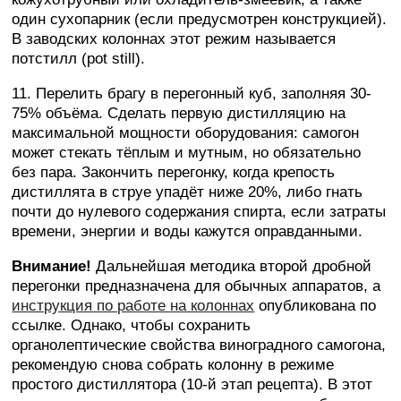
один сухопарник (если предусмотрен конструкцией).
В заводских колоннах этот режим называется
потстилл (pot still).
11. Перелить брагу в перегонный куб, заполняя 30-
75% объёма. Сделать первую дистилляцию на
максимальной мощности оборудования: самогон
может стекать тёплым и мутным, но обязательно
без пара. Закончить перегонку, когда крепость
дистиллята в струе упадёт ниже 20%, либо гнать
почти до нулевого содержания спирта, если затраты
времени, энергии и воды кажутся оправданными.
Внимание!
Дальнейшая методика второй дробной
перегонки предназначена для обычных аппаратов, а
инструкция по работе на колоннах
опубликована по
ссылке. Однако, чтобы сохранить
органолептические свойства виноградного самогона,
рекомендую снова собрать колонну в режиме
простого дистиллятора (10-й этап рецепта). В этот