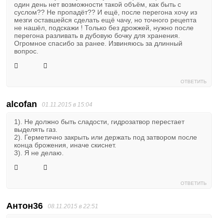
один день нет возможности такой объём, как быть с
суслом?? Не пропадёт?? И ещё, после перегона хочу из
мезги оставшейся сделать ещё чачу, но точного рецепта
не нашёл, подскажи ! Только без дрожжей, нужно после
перегона разливать в дубовую бочку для хранения.
Огромное спасибо за ранее. Извиняюсь за длинный
вопрос.
ОТВЕТИТЬ
alcofan
01.11.2015 в 15:04
1). Не должно быть сладости, гидрозатвор перестает
выделять газ.
2). Герметично закрыть или держать под затвором после
конца брожения, иначе скиснет.
3). Я не делаю.
ОТВЕТИТЬ
Антон36
08.11.2015 в 22:51