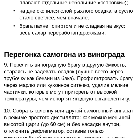
плавают отдельные небольшие «островки»);
на дне скопился слой рыхлого осадка, а сусло
стало светлее, чем вначале;
брага пахнет спиртом и не сладкая на вкус:
весь сахар переработан дрожжами.
Перегонка самогона из винограда
9. Перелить виноградную брагу в другую ёмкость,
стараясь не задевать осадок (лучше всего через
трубочку как бензин из бака). Профильтровать брагу
через марлю или кухонное ситечко, удалив мелкие
частички, которые могут пригореть от высокой
температуры, чем испортят ягодную органолептику.
10. Собрать колонну или другой самогонный аппарат
в режиме простого дистиллята: как можно меньшей
высотой царги (до 60 см) и без насадки внутри,
отключить дефлегматор, оставив только
кожухотрубный или охладитель-змеевик, а также