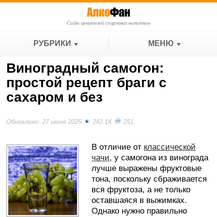
Сайт ценителей спиртных напитков
РУБРИКИ
МЕНЮ
Виноградный самогон:
простой рецепт браги с
сахаром и без
Обновлено: 27 июня 2025
242.1K
251
В отличие от
классической
чачи
, у самогона из винограда
лучше выражены фруктовые
тона, поскольку сбраживается
вся фруктоза, а не только
оставшаяся в выжимках.
Однако нужно правильно