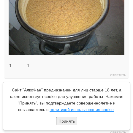
ОТВЕТИТЬ
Новичок
21.11.2015 в 16:57
Сайт "АлкоФан" предназначен для лиц старше 18 лет, а
также использует cookie для улучшения работы. Нажимая
Брага — сок без жмыха, сахар и дрожжи (без воды).
"Принять", вы подтверждаете совершеннолетие и
Бродило 3 недели. Получился основной продукт 60
градусов. Первые 100 гр и последние мутноватые 250 гр
соглашаетесь с
политикой использования cookie
.
убрали. Как понизить градус?
Принять
ОТВЕТИТЬ