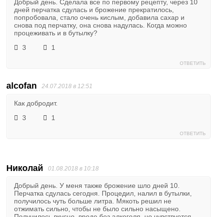
Добрый день. Сделала все по первому рецепту, через 10
дней перчатка сдулась и брожение прекратилось,
попробовала, стало очень кислым, добавила сахар и
снова под перчатку, она снова надулась. Когда можно
процеживать и в бутылку?
3
1
ОТВЕТИТЬ
alcofan
24.07.2018 в 12:51
Как добродит.
3
1
ОТВЕТИТЬ
Николай
01.08.2018 в 10:18
Добрый день. У меня также брожение шло дней 10.
Перчатка сдулась сегодня. Процедил, налил в бутылки,
получилось чуть больше литра. Мякоть решил не
отжимать сильно, чтобы не было сильно насыщено.
Получилось вкусно, вроде без алкоголя, но чувствуется.