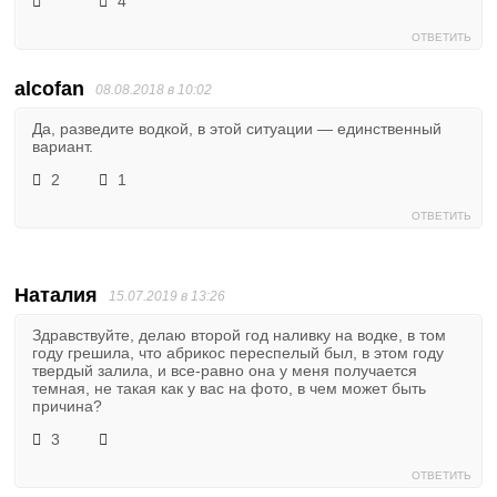
4
ОТВЕТИТЬ
alcofan
08.08.2018 в 10:02
Да, разведите водкой, в этой ситуации — единственный
вариант.
2
1
ОТВЕТИТЬ
Наталия
15.07.2019 в 13:26
Здравствуйте, делаю второй год наливку на водке, в том
году грешила, что абрикос переспелый был, в этом году
твердый залила, и все-равно она у меня получается
темная, не такая как у вас на фото, в чем может быть
причина?
3
ОТВЕТИТЬ