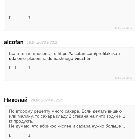
ОТВЕТИТЬ
alcofan
18.07.2023 в 23:37
Если точно плесень, то
https://alcofan.com/profilaktika-i-
udalenie-pleseni-iz-domashnego-vina.html
1
ОТВЕТИТЬ
Николай
28.06.2024 в 12:25
По второму рецепту много сахара. Если делать вишню
или малину, то сахара кладу 2 стакана на литр водки и 1
кг продукта.
Не думаю, что абрикос кислее и сахара нужно больше…