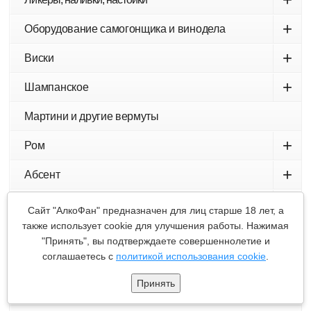
+
Оборудование самогонщика и винодела
+
Виски
+
Шампанское
Мартини и другие вермуты
+
Ром
+
Абсент
+
Текила
Сайт "АлкоФан" предназначен для лиц старше 18 лет, а
также использует cookie для улучшения работы. Нажимая
+
Самбука
"Принять", вы подтверждаете совершеннолетие и
соглашаетесь с
политикой использования cookie
.
+
Джин
Принять
Другие напитки