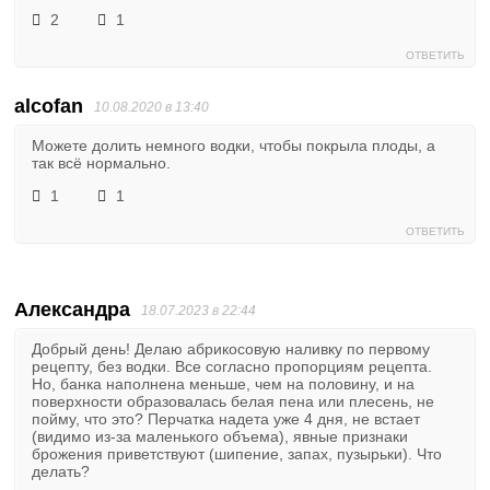
2
1
ОТВЕТИТЬ
alcofan
10.08.2020 в 13:40
Можете долить немного водки, чтобы покрыла плоды, а
так всё нормально.
1
1
ОТВЕТИТЬ
Александра
18.07.2023 в 22:44
Добрый день! Делаю абрикосовую наливку по первому
рецепту, без водки. Все согласно пропорциям рецепта.
Но, банка наполнена меньше, чем на половину, и на
поверхности образовалась белая пена или плесень, не
пойму, что это? Перчатка надета уже 4 дня, не встает
(видимо из-за маленького объема), явные признаки
брожения приветствуют (шипение, запах, пузырьки). Что
делать?