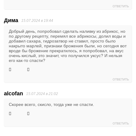
ОТВЕТИТЬ
Дима
15.07.2024 в 19:44
Добрый день, попробовал сделать наливку из абрикос, но
по другому рецепту, перемял все абрикосы, долил воды и
добавил сахара, гидрозатвор не ставил, просто было
накрыто марлей, признаки брожения были, но сегодня вот
вроде бы брожение прекратилось, я попробовал, на вкус
очень кислый, это значит, что получился уксус? И нельзя
его как-то спасти?
ОТВЕТИТЬ
alcofan
15.07.2024 в 21:02
Скорее всего, скисло, тогда уже не спасти.
ОТВЕТИТЬ