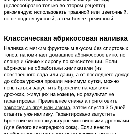
(целесообразно только во втором рецепте),
рекомендую использовать травяной или цветочный,
но не подсолнуховый, а тем более гречишный.
Классическая абрикосовая наливка
Наливка с мягким фруктовым вкусом без спиртовых
тонов, напоминает
домашнее абрикосовое вино
, но
слаще и ближе к сиропу по консистенции. Если
абрикосы не обработаны химикатами (из
собственного сада или дачи), а от последнего дождя
до сбора урожая прошли минимум сутки, можно
попытаться запустить брожение на «диких»
дрожжах, живущих на кожице, но результат не
гарантирован. Правильнее сначала
приготовить
закваску из ягод или изюма
, затем спустя 3-5 дней
ставить уже наливку. Гарантировано запустить
брожение можно «культурными» винными дрожжами
(для белого виноградного сока). Если внести
хлебопекарные или спиртовые дрожжи, вместо