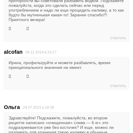
приторности вы советовали разбавить водкой. Подскажите
пожалуйста, когда это сделать сейчас или перед
употреблением и надо ли еще процедить наливку, а то как
будто бы мутненькая какая-то! Заранее спасибо!!!
Приятного вечера!
ОТВЕТИТЬ
alcofan
06.11.2014 в 19:17
Ирина, профильтруйте и можете разбавлять, время
принципиального значения не имеет.
ОТВЕТИТЬ
Ольга
24.07.2015 в 18:58
Здравствуйте! Подскажите, пожалуйста, во втором
рецепте написано «очищенная» слива — 6 кг» это
подразумевается уже без косточек? И еще, можно ли
разливать для хранения такую наливку в обычные