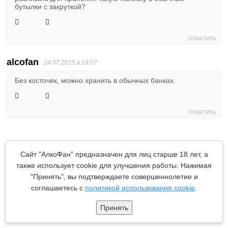
бутылки с закруткой?
ОТВЕТИТЬ
alcofan
24.07.2015 в 19:07
Без косточек, можно хранить в обычных банках.
ОТВЕТИТЬ
Катя
05.08.2015 в 14:53
Сайт "АлкоФан" предназначен для лиц старше 18 лет, а
также использует cookie для улучшения работы. Нажимая
Вопрос по первому рецепту. Сливы целые или
половинки? В какую объемом банку помещать сливы,
"Принять", вы подтверждаете совершеннолетие и
если нужно залить по горлышко?
соглашаетесь с
политикой использования cookie
.
Принять
ОТВЕТИТЬ