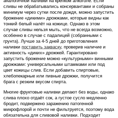
аналогичной наливки на крепком алкоголе. Если
сливы не обрабатывались консервантами и собраны
минимум через сутки после дождя, можно запустить
брожение «дикими» дрожжами, которые видны как
тонкий белый налёт на кожице. Однако в этом
случае сливы нельзя мыть, что не всегда возможно,
особенно в случае с падалицей (собранными с
грунта). Лучше за 4-5 дней до приготовления
наливки
поставить закваску
, проверив наличие и
активность «диких» дрожжей. Гарантировано
запустить брожение можно «культурными» винными
дрожжами: универсальными штаммами или под
цвет кожицы слив. Если добавить спиртовые,
хлебопекарные или пивные дрожжи, получится
брага с резким вкусом спирта.
Многие фруктовые наливки делают без воды, однако
слива плохо отдаёт сок, а густое сусло медленно
бродит, подвержено заражению патогенной
микрофлорой и почти не фильтруется, поэтому вода
обязательна для сливовой наливки. Подходит