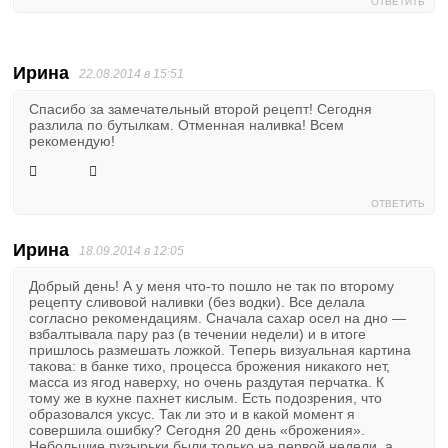
ОТВЕТИТЬ
Ирина
22.08.2014 в 15:51
Спасибо за замечательный второй рецепт! Сегодня
разлила по бутылкам. Отменная наливка! Всем
рекомендую!
ОТВЕТИТЬ
Ирина
18.09.2014 в 12:05
Добрый день! А у меня что-то пошло не так по второму
рецепту сливовой наливки (без водки). Все делала
согласно рекомендациям. Сначала сахар осел на дно —
взбалтывала пару раз (в течении недели) и в итоге
пришлось размешать ложкой. Теперь визуальная картина
такова: в банке тихо, процесса брожения никакого нет,
масса из ягод наверху, но очень раздутая перчатка. К
тому же в кухне пахнет кислым. Есть подозрения, что
образовался уксус. Так ли это и в какой момент я
совершила ошибку? Сегодня 20 день «брожения».
Небольшие пузырьки были только на первой недели, а