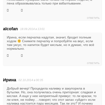
пена образовывалась только при взбалтывании.
ОТВЕТИТЬ
alcofan
18.09.2014 в 13:01
Ирина, если перчатка надутая, значит, бродит полным
ходом
Снимите перчатку и попробуйте на вкус, если
там уксус, то напиток будет кислым, но я думаю, что всё
нормально.
ОТВЕТИТЬ
Ирина
02.10.2014 в 00:35
Добрый вечер! Процедила наливку и закупорила в
бутылки. Но, она получилась очень приторная: сладкая и
кислая. А еще у нее неприятный привкус: то ли краски, то
ли клея, не пойму….говорят, что этот запах «уйдет» если
наливка настоится пару месяцев. Так ли это? И почему