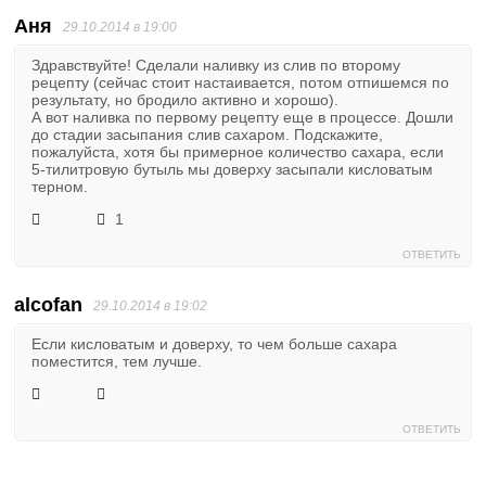
Аня
29.10.2014 в 19:00
Здравствуйте! Сделали наливку из слив по второму
рецепту (сейчас стоит настаивается, потом отпишемся по
результату, но бродило активно и хорошо).
А вот наливка по первому рецепту еще в процессе. Дошли
до стадии засыпания слив сахаром. Подскажите,
пожалуйста, хотя бы примерное количество сахара, если
5-тилитровую бутыль мы доверху засыпали кисловатым
терном.
1
ОТВЕТИТЬ
alcofan
29.10.2014 в 19:02
Если кисловатым и доверху, то чем больше сахара
поместится, тем лучше.
ОТВЕТИТЬ