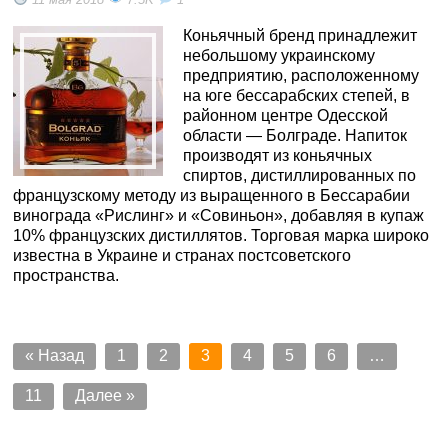
Коньячный бренд принадлежит
небольшому украинскому
предприятию, расположенному
на юге бессарабских степей, в
районном центре Одесской
области — Болграде. Напиток
производят из коньячных
спиртов, дистиллированных по
французскому методу из выращенного в Бессарабии
винограда «Рислинг» и «Совиньон», добавляя в купаж
10% французских дистиллятов. Торговая марка широко
известна в Украине и странах постсоветского
пространства.
« Назад
1
2
3
4
5
6
…
11
Далее »