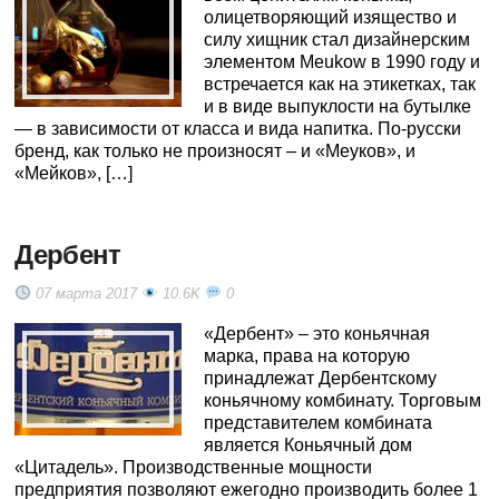
олицетворяющий изящество и
силу хищник стал дизайнерским
элементом Meukow в 1990 году и
встречается как на этикетках, так
и в виде выпуклости на бутылке
— в зависимости от класса и вида напитка. По-русски
бренд, как только не произносят – и «Меуков», и
«Мейков», […]
Дербент
07 марта 2017
10.6K
0
«Дербент» – это коньячная
марка, права на которую
принадлежат Дербентскому
коньячному комбинату. Торговым
представителем комбината
является Коньячный дом
«Цитадель». Производственные мощности
предприятия позволяют ежегодно производить более 1