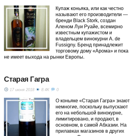
Купаж коньяка, или как честно
называют его производители —
бренди Black Stork, создан
Аленом Луи Руайе, всемирно
известным купажистом и
владельцем винокурни A. de
Fussigny. Бренд принадлежит
торговому дому «Арома» и пока
не имеет выхода на рынки Европы.
Старая Гагра
17 июня 2018
8.4K
0
О коньяке «Старая Гагра» знают
немногие, поскольку выпускают
его на небольшой винокурне,
лимитировано, и продают, в
основном, в самой Абхазии. На
прилавках магазинов в других