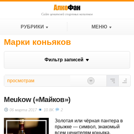
Сайт ценителей спиртных напитков
РУБРИКИ
МЕНЮ
Марки коньяков
Фильтр записей
просмотрам
Meukow («Майков»)
06 марта 2017
10.8K
2
Золотая или чёрная пантера в
прыжке — символ, знакомый
всем ценителям коньяка,