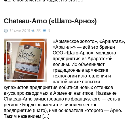
Chateau-Arno («Шато-Арно»)
11 мая 2018
8K
0
«Армянское золото», «Аршатал»,
«Арагил»» — всё это бренди
ООО «Шато-Арно», молодого
предприятия из Араратской
долины. Их объединяют
традиционные армянские
технологии изготовления и
настойчивые попытки
купажистов предприятия добиться новых оттенков
вкуса производимых в Армении напитков. Название
Chateau-Arno заимствовано из французского — есть в
регионе Бордо знаменитое винодельческое
предприятие (шато), имя основателя которого — Арно.
Таким названием […]