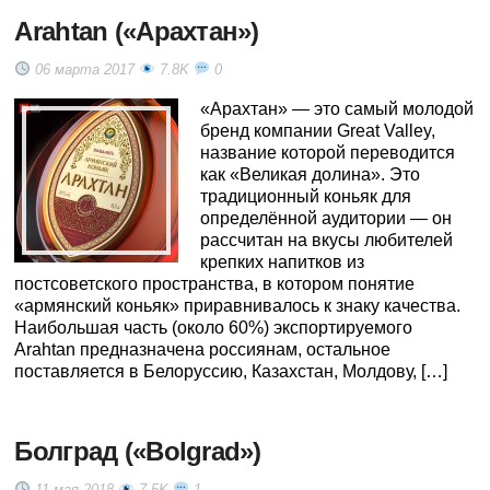
Arahtan («Арахтан»)
06 марта 2017
7.8K
0
«Арахтан» — это самый молодой
бренд компании Great Valley,
название которой переводится
как «Великая долина». Это
традиционный коньяк для
определённой аудитории — он
рассчитан на вкусы любителей
крепких напитков из
постсоветского пространства, в котором понятие
«армянский коньяк» приравнивалось к знаку качества.
Наибольшая часть (около 60%) экспортируемого
Arahtan предназначена россиянам, остальное
поставляется в Белоруссию, Казахстан, Молдову, […]
Болград («Bolgrad»)
11 мая 2018
7.5K
1