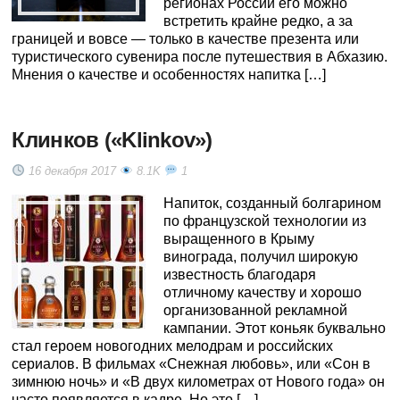
регионах России его можно
встретить крайне редко, а за
границей и вовсе — только в качестве презента или
туристического сувенира после путешествия в Абхазию.
Мнения о качестве и особенностях напитка […]
Клинков («Klinkov»)
16 декабря 2017
8.1K
1
Напиток, созданный болгарином
по французской технологии из
выращенного в Крыму
винограда, получил широкую
известность благодаря
отличному качеству и хорошо
организованной рекламной
кампании. Этот коньяк буквально
стал героем новогодних мелодрам и российских
сериалов. В фильмах «Снежная любовь», или «Сон в
зимнюю ночь» и «В двух километрах от Нового года» он
часто появляется в кадре. Но это […]