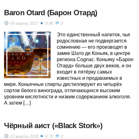
Baron Otard (Барон Отард)
05 марта 2017
9.8K
0
Это единственный напиток, чья
родословная не подвергается
сомнению — его производят в
замке Шато де Коньяк, в центре
региона Cognac. Коньяку «Барон
Отард» больше двух веков, и он
входит в пятёрку самых
известных и продаваемых в
мире. Коньячные спирты дистиллируют из четырёх
сортов белого винограда, отличающихся высоким
уровнем кислотности и низким содержанием алкоголя.
А затем […]
Чёрный аист («Black Stork»)
12 марта 2018
9.7K
0