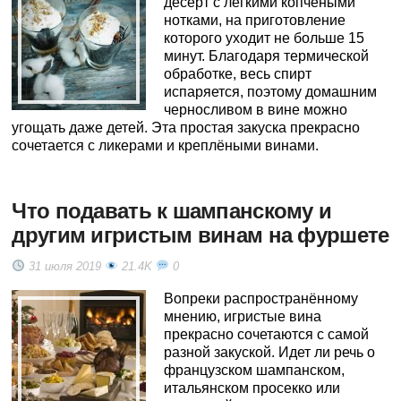
десерт с легкими копчеными
нотками, на приготовление
которого уходит не больше 15
минут. Благодаря термической
обработке, весь спирт
испаряется, поэтому домашним
черносливом в вине можно
угощать даже детей. Эта простая закуска прекрасно
сочетается с ликерами и креплёными винами.
Что подавать к шампанскому и
другим игристым винам на фуршете
31 июля 2019
21.4K
0
Вопреки распространённому
мнению, игристые вина
прекрасно сочетаются с самой
разной закуской. Идет ли речь о
французском шампанском,
итальянском просекко или