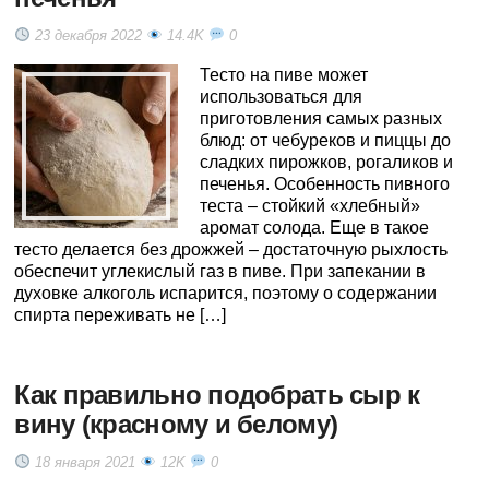
23 декабря 2022
14.4K
0
Тесто на пиве может
использоваться для
приготовления самых разных
блюд: от чебуреков и пиццы до
сладких пирожков, рогаликов и
печенья. Особенность пивного
теста – стойкий «хлебный»
аромат солода. Еще в такое
тесто делается без дрожжей – достаточную рыхлость
обеспечит углекислый газ в пиве. При запекании в
духовке алкоголь испарится, поэтому о содержании
спирта переживать не […]
Как правильно подобрать сыр к
вину (красному и белому)
18 января 2021
12K
0