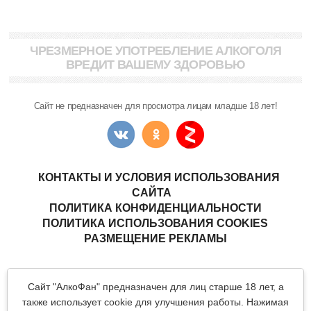
ЧРЕЗМЕРНОЕ УПОТРЕБЛЕНИЕ АЛКОГОЛЯ
ВРЕДИТ ВАШЕМУ ЗДОРОВЬЮ
Сайт не предназначен для просмотра лицам младше 18 лет!
КОНТАКТЫ И УСЛОВИЯ ИСПОЛЬЗОВАНИЯ
САЙТА
ПОЛИТИКА КОНФИДЕНЦИАЛЬНОСТИ
ПОЛИТИКА ИСПОЛЬЗОВАНИЯ COOKIES
РАЗМЕЩЕНИЕ РЕКЛАМЫ
Copyright © "АлкоФан"
- интернет-ресурс ценителей спиртных
Сайт "АлкоФан" предназначен для лиц старше 18 лет, а
напитков.
Все материалы данного сайта являются объектами авторского
также использует cookie для улучшения работы. Нажимая
права (в том числе дизайн). Запрещается копирование,