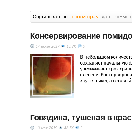
Сортировать по:
просмотрам
дате
коммен
Консервирование помидор
14 июля 2017
43.2K
0
В небольшом количестве
сохраняет начальную ф
увеличивает срок хран
плесени. Консервирова
хрустящими, а готовый
Говядина, тушеная в кра
13 мая 2019
42.7K
3