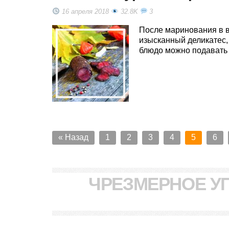
16 апреля 2018
32.8K
3
После маринования в в
изысканный деликатес,
блюдо можно подавать к
« Назад
1
2
3
4
5
6
ЧРЕЗМЕРНОЕ У