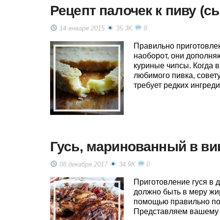
Рецепт палочек к пиву (
14 января 2015
35.3K
9
Правильно приготовлен
наоборот, они дополня
куриные чипсы. Когда 
любимого пивка, совет
требует редких ингреди
Гусь, маринованный в ви
08 декабря 2017
34.9K
0
Приготовление гуся в 
должно быть в меру жи
помощью правильно по
Представляем вашему в