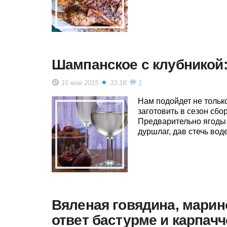
Шампанское с клубникой:
15 мая 2015
33.1K
1
Нам подойдет не тольк
заготовить в сезон сбо
Предварительно ягоды 
дуршлаг, дав стечь воде
Вяленая говядина, марино
ответ бастурме и карпачч