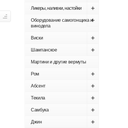
+
Ликеры, наливки, настойки
+
Оборудование самогонщика и
винодела
+
Виски
+
Шампанское
Мартини и другие вермуты
+
Ром
+
Абсент
+
Текила
+
Самбука
+
Джин