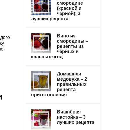
смородине
(красной и
чёрной): 3
лучших рецепта
Вино из
ждого
смородины –
ку.
рецепты из
не
чёрных и
красных ягод
Домашняя
медовуха – 2
правильных
рецепта
и
приготовления
Вишнёвая
настойка – 3
лучших рецепта