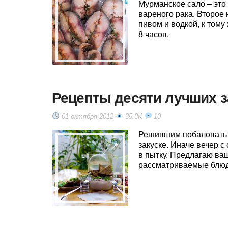
Мурманское сало – это
вареного рака. Второе 
пивом и водкой, к тому
8 часов.
Рецепты десяти лучших з
01 октября 2012
35.3K
10
Решившим побаловать с
закуске. Иначе вечер 
в пытку. Предлагаю ва
рассматриваемые блюда