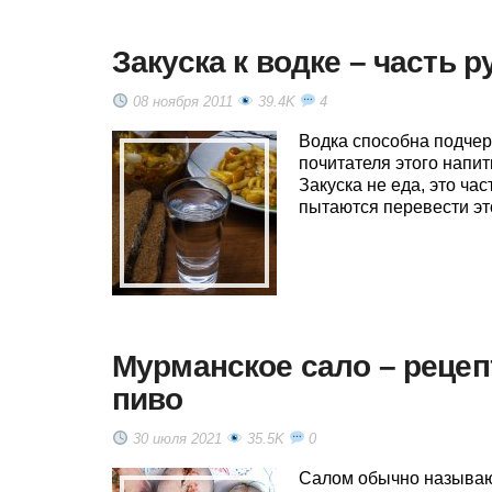
Закуска к водке – часть 
08 ноября 2011
39.4K
4
Водка способна подчер
почитателя этого напит
Закуска не еда, это ча
пытаются перевести это
Мурманское сало – рецепт
пиво
30 июля 2021
35.5K
0
Салом обычно называют