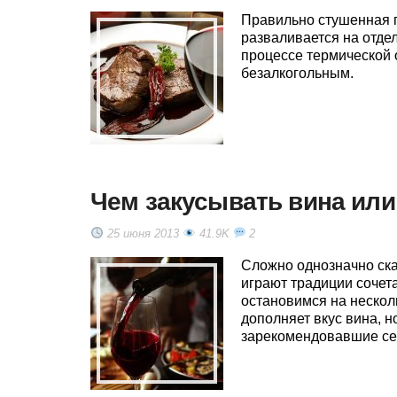
Правильно стушенная г
разваливается на отдел
процессе термической 
безалкогольным.
Чем закусывать вина ил
25 июня 2013
41.9K
2
Сложно однозначно ска
играют традиции сочет
остановимся на нескол
дополняет вкус вина, 
зарекомендовавшие себ