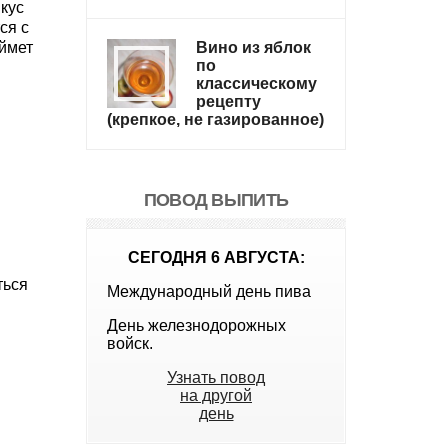
кус
ся с
аймет
Вино из яблок
по
классическому
рецепту
(крепкое, не газированное)
ПОВОД ВЫПИТЬ
СЕГОДНЯ 6 АВГУСТА:
ться
Международный день пива
День железнодорожных
войск.
Узнать повод
на другой
день