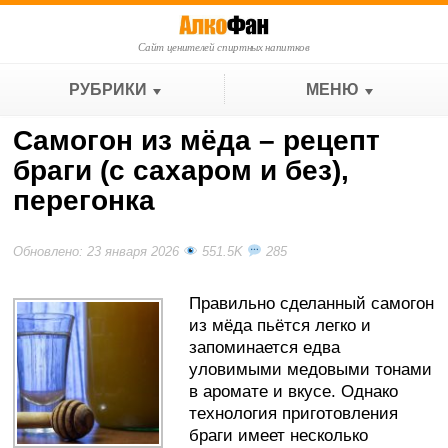
Сайт ценителей спиртных напитков
РУБРИКИ
МЕНЮ
Самогон из мёда – рецепт
браги (с сахаром и без),
перегонка
Обновлено: 23 января 2026
551.5K
285
Правильно сделанный самогон
из мёда пьётся легко и
запоминается едва
уловимыми медовыми тонами
в аромате и вкусе. Однако
технология приготовления
браги имеет несколько