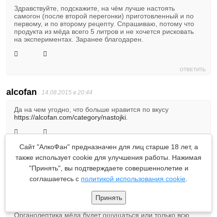
Здравствуйте, подскажите, на чём лучше настоять
самогон (после второй перегонки) приготовленный и по
первому, и по второму рецепту. Спрашиваю, потому что
продукта из мёда всего 5 литров и не хочется рисковать
на экспериментах. Заранее благодарен.
ОТВЕТИТЬ
alcofan
14.08.2015 в 20:44
Да на чем угодно, что больше нравится по вкусу
https://alcofan.com/category/nastojki
.
Сайт "АлкоФан" предназначен для лиц старше 18 лет, а
ОТВЕТИТЬ
также использует cookie для улучшения работы. Нажимая
"Принять", вы подтверждаете совершеннолетие и
соглашаетесь с
политикой использования cookie
.
Иванов_я
07.09.2015 в 23:39
Принять
Вопрос: при повторной перегонке СС только из мёда,
планирую использовать на «катюше 17» царгу на 45 см.
Органолептика мёда будет ощущаться или только всю