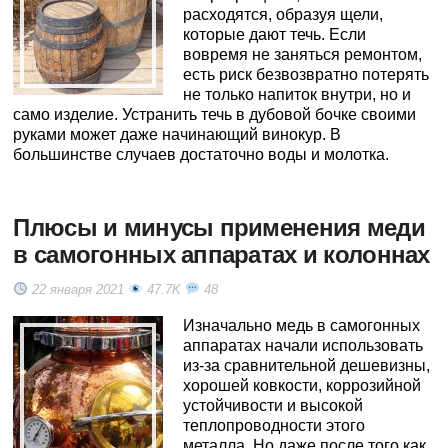
расходятся, образуя щели,
которые дают течь. Если
вовремя не заняться ремонтом,
есть риск безвозвратно потерять
не только напиток внутри, но и
само изделие. Устранить течь в дубовой бочке своими
руками может даже начинающий винокур. В
большинстве случаев достаточно воды и молотка.
Плюсы и минусы применения меди
в самогонных аппаратах и колоннах
22 января 2021
47.7K
48
Изначально медь в самогонных
аппаратах начали использовать
из-за сравнительной дешевизны,
хорошей ковкости, коррозийной
устойчивости и высокой
теплопроводности этого
металла. Но даже после того как