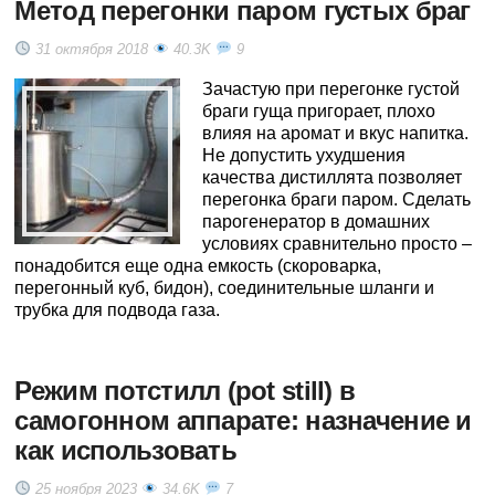
Метод перегонки паром густых браг
31 октября 2018
40.3K
9
Зачастую при перегонке густой
браги гуща пригорает, плохо
влияя на аромат и вкус напитка.
Не допустить ухудшения
качества дистиллята позволяет
перегонка браги паром. Сделать
парогенератор в домашних
условиях сравнительно просто –
понадобится еще одна емкость (скороварка,
перегонный куб, бидон), соединительные шланги и
трубка для подвода газа.
Режим потстилл (pot still) в
самогонном аппарате: назначение и
как использовать
25 ноября 2023
34.6K
7