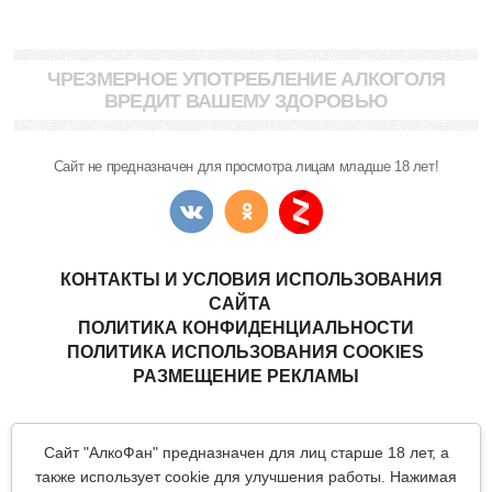
ЧРЕЗМЕРНОЕ УПОТРЕБЛЕНИЕ АЛКОГОЛЯ
ВРЕДИТ ВАШЕМУ ЗДОРОВЬЮ
Сайт не предназначен для просмотра лицам младше 18 лет!
КОНТАКТЫ И УСЛОВИЯ ИСПОЛЬЗОВАНИЯ
САЙТА
ПОЛИТИКА КОНФИДЕНЦИАЛЬНОСТИ
ПОЛИТИКА ИСПОЛЬЗОВАНИЯ COOKIES
РАЗМЕЩЕНИЕ РЕКЛАМЫ
Copyright © "АлкоФан"
- интернет-ресурс ценителей спиртных
Сайт "АлкоФан" предназначен для лиц старше 18 лет, а
напитков.
Все материалы данного сайта являются объектами авторского
также использует cookie для улучшения работы. Нажимая
права (в том числе дизайн). Запрещается копирование,