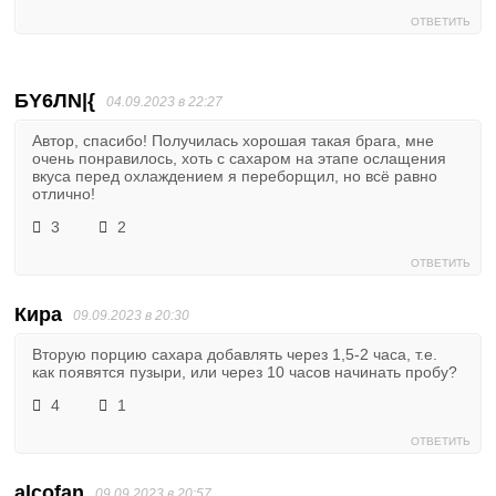
ОТВЕТИТЬ
БY6ЛN|{
04.09.2023 в 22:27
Автор, спасибо! Получилась хорошая такая брага, мне
очень понравилось, хоть с сахаром на этапе ослащения
вкуса перед охлаждением я переборщил, но всё равно
отлично!
3
2
ОТВЕТИТЬ
Кира
09.09.2023 в 20:30
Вторую порцию сахара добавлять через 1,5-2 часа, т.е.
как появятся пузыри, или через 10 часов начинать пробу?
4
1
ОТВЕТИТЬ
alcofan
09.09.2023 в 20:57