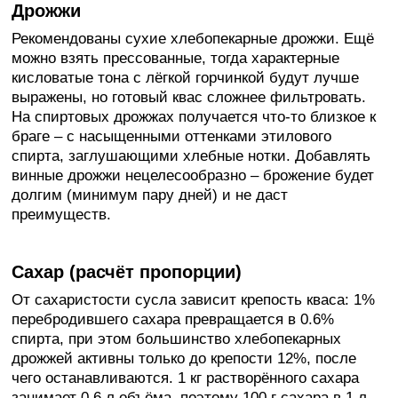
Дрожжи
Рекомендованы сухие хлебопекарные дрожжи. Ещё
можно взять прессованные, тогда характерные
кисловатые тона с лёгкой горчинкой будут лучше
выражены, но готовый квас сложнее фильтровать.
На спиртовых дрожжах получается что-то близкое к
браге – с насыщенными оттенками этилового
спирта, заглушающими хлебные нотки. Добавлять
винные дрожжи нецелесообразно – брожение будет
долгим (минимум пару дней) и не даст
преимуществ.
Сахар (расчёт пропорции)
От сахаристости сусла зависит крепость кваса: 1%
перебродившего сахара превращается в 0.6%
спирта, при этом большинство хлебопекарных
дрожжей активны только до крепости 12%, после
чего останавливаются. 1 кг растворённого сахара
занимает 0.6 л объёма, поэтому 100 г сахара в 1 л