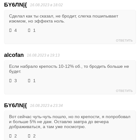
БY6ЛN|{
16.08.2023 в 18:02
Сделал как ты сказал, не бродит, слегка пошипывает
изюмом, но эффекта ноль.
4
1
ОТВЕТИТЬ
alcofan
16.08.2023 в 19:13
Если набрало крепость 10-12% об., то бродить больше не
будет.
3
1
ОТВЕТИТЬ
БY6ЛN|{
16.08.2023 в 23:34
Вот сейчас чуть-чуть пошло, но по крепости, я попробовал
и больше 5% не дам. Оставлю завтра до вечера
дображиваться, а там уже посмотрю.
2
2