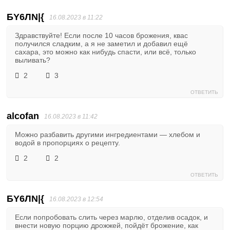
БY6ЛN|{
16.08.2023 в 11:22
Здравствуйте! Если после 10 часов брожения, квас
получился сладким, а я не заметил и добавил ещё
сахара, это можно как нибудь спасти, или всё, только
выливать?
2
3
ОТВЕТИТЬ
alcofan
16.08.2023 в 11:42
Можно разбавить другими ингредиентами — хлебом и
водой в пропорциях о рецепту.
2
2
ОТВЕТИТЬ
БY6ЛN|{
16.08.2023 в 12:54
Если попробовать слить через марлю, отделив осадок, и
внести новую порцию дрожжей, пойдёт брожение, как