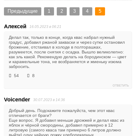
Предыдущие
1
2
3
4
5
Алексей
16.05.2023 в 06:21
Делал так, только в конце, когда квас набрал нужный
градус, добавил ржаной закваски и через сутки остановил
брожение, отстаивал в холоде в полторашках,
разумеется, после снятия с осадка. Вышло великолепно:
как эль какой. Рекомендую делать на бородинском — цвет
и карамельные тона, не возбраняется и жменьку изюма
забросить.
54
8
ОТВЕТИТЬ
Voicender
30.07.2023 в 14:36
Добрый день. Подскажите пожалуйста, чем этот квас
отличается от браги?
Еще вопрос. Я добавил меньше дрожжей и делал квас из
яблок и чёрной смородины, добавил примерно в 12
литровую (самого кваса там примерно 6 литров должно
выйти) одну чайную ложку хлебопекарных