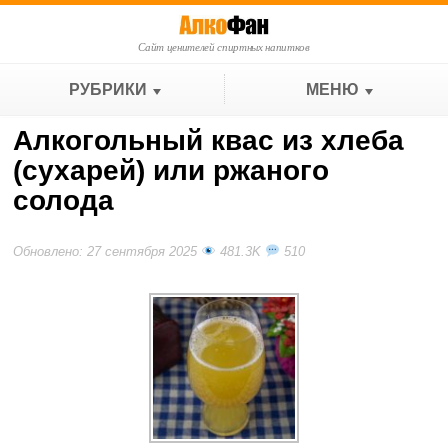
Сайт ценителей спиртных напитков
РУБРИКИ
МЕНЮ
Алкогольный квас из хлеба
(сухарей) или ржаного
солода
Обновлено: 27 сентября 2025
481.3K
510