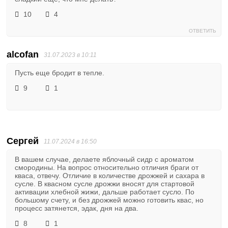
10
4
ОТВЕТИТЬ
alcofan
31.07.2023 в 10:11
Пусть еще бродит в тепле.
9
1
Сергей
11.07.2024 в 16:50
В вашем случае, делаете яблочный сидр с ароматом
смородины. На вопрос относительно отличия браги от
кваса, отвечу. Отличие в количестве дрожжей и сахара в
сусле. В квасном сусле дрожжи вносят для стартовой
активации хлебной жижи, дальше работает сусло. По
большому счету, и без дрожжей можно готовить квас, но
процесс затянется, эдак, дня на два.
8
1