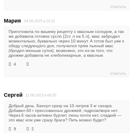
ОТВЕТИТЬ
Мария
04.08.2025 в 14:11
Приготовила по вашему рецепту с квасным солодом, а так
же добавила готовое сусло (2ст. л на 5 л), квас забродил
моментально, буквально через 10 минут. А готов был уже к
обеду следующего дня, получился прям пьяный квас
(бродил меньше суток), возможно, это из-за того, что
дрожжи добавила не хлебопекарные, а квасные.
4
ОТВЕТИТЬ
Сергей
11.08.2023 в 06:55
Добрый день. Бахнул сразу на 10 литров 3 кг сахара.
Добавил 60 г прессованных дрожжей, гидрозатвора нет.
Через 6 часов активно бурлит, пены почти нет, сладкий —
это квас или уже сразу брага? Пить можно будет?
9
2