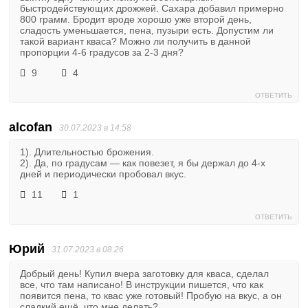
быстродействующих дрожжей. Сахара добавил примерно
800 грамм. Бродит вроде хорошо уже второй день,
сладость уменьшается, пена, пузыри есть. Допустим ли
такой вариант кваса? Можно ли получить в данной
пропорции 4-6 градусов за 2-3 дня?
9
4
ОТВЕТИТЬ
alcofan
30.07.2023 в 14:58
1). Длительностью брожения.
2). Да, по градусам — как повезет, я бы держал до 4-х
дней и периодически пробовал вкус.
11
1
ОТВЕТИТЬ
Юрий
31.07.2023 в 08:26
Добрый день! Купил вчера заготовку для кваса, сделал
все, что там написано! В инструкции пишется, что как
появится пена, то квас уже готовый! Пробую на вкус, а он
сладкий ещё, что мне делать?