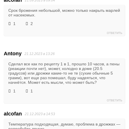
alcofan
21.09.2023 в 09:04
Срок брожения небольшой, можно только накрыть марлей
от насекомых.
1
2
ОТВЕТИТЬ
Antony
21.12.2023 в 13:26
Сделал все как по рецепту 1 в 1, прошло 10 часов, а пены
(реакции почти нет), может, холодно в доме (20.5
градусов) или дрожжи какие-то не те (сухие обычные 5
грамм), вот еще раз помешал, буду надеяться, что
начнётся. Может есть мысли, что может быть?
1
1
ОТВЕТИТЬ
alcofan
21.12.2023 в 14:53
Температура подходящая, думаю, проблема в дрожжах —
попробуйте другие.