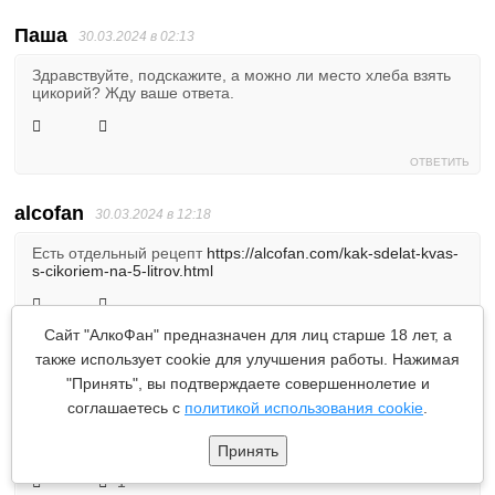
Паша
30.03.2024 в 02:13
Здравствуйте, подскажите, а можно ли место хлеба взять
цикорий? Жду ваше ответа.
ОТВЕТИТЬ
alcofan
30.03.2024 в 12:18
Есть отдельный рецепт
https://alcofan.com/kak-sdelat-kvas-
s-cikoriem-na-5-litrov.html
Сайт "АлкоФан" предназначен для лиц старше 18 лет, а
ОТВЕТИТЬ
также использует cookie для улучшения работы. Нажимая
"Принять", вы подтверждаете совершеннолетие и
Егор
17.09.2024 в 02:35
соглашаетесь с
политикой использования cookie
.
А рецепт с цикорием можно тоже доводить до более
высокого градуса аналогичным добавлением сахара?
Принять
1