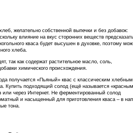
леб, желательно собственной выпечки и без добавок:
поскольку влияние на вкус сторонних веществ предсказат
когольного кваса будет высушен в духовке, поэтому мож
ного хлеба.
т, так как содержат растительное масло, соль,
добавки химического происхождения.
ода получается «Пьяный» квас с классическим хлебным
ва. Купить подходящий солод (ещё называется «красным
в или через Интернет. Не ферментированный солод
оматный и насыщенный для приготовления кваса – в нап
ые тона.