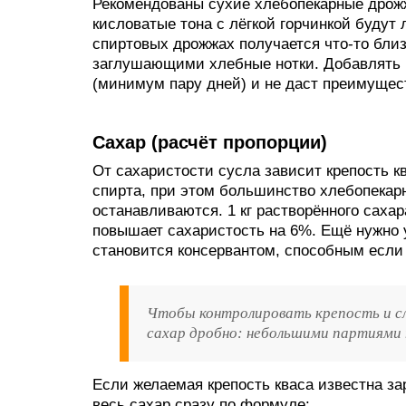
Рекомендованы сухие хлебопекарные дрожж
кисловатые тона с лёгкой горчинкой будут
спиртовых дрожжах получается что-то близ
заглушающими хлебные нотки. Добавлять 
(минимум пару дней) и не даст преимущес
Сахар (расчёт пропорции)
От сахаристости сусла зависит крепость к
спирта, при этом большинство хлебопекарн
останавливаются. 1 кг растворённого сахар
повышает сахаристость на 6%. Ещё нужно 
становится консервантом, способным если 
Чтобы контролировать крепость и сл
сахар дробно: небольшими партиями п
Если желаемая крепость кваса известна за
весь сахар сразу по формуле: