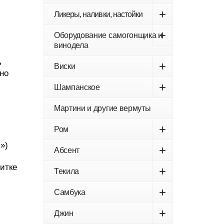
+
Ликеры, наливки, настойки
+
Оборудование самогонщика и
винодела
ь
+
Виски
но
+
Шампанское
Мартини и другие вермуты
+
Ром
»)
+
Абсент
итке
+
Текила
+
Самбука
+
Джин