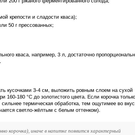
) или 200 г ржаного ферментированного солода;
емой крепости и сладости кваса);
или 50 г прессованных;
ного кваса, например, 3 л, достаточно пропорциональ
.
ать кусочками 3-4 см, выложить ровным слоем на сухой
и 160-180 °C до золотистого цвета. Если корочка тольк
м сильнее термическая обработка, тем ощутимее во вкус
учается светло-жёлтым с белым оттенком).
нно корочка), иначе в напитке появится характерный