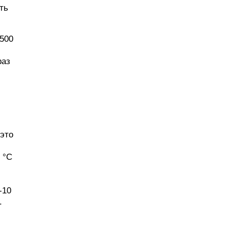
ть
500
раз
 это
 °C
-10
.