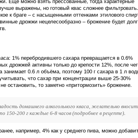
и. Ещё можно взять прессованные, тогда характерные
 лучше выражены, но готовый квас сложнее фильтровать
кое к браге – с насыщенными оттенками этилового спир
винные дрожжи нецелесообразно – брожение будет дол
тв.
васа: 1% перебродившего сахара превращается в 0.6%
ых дрожжей активны только до крепости 12%, после чег
а занимает 0.6 л объёма, поэтому 100 г сахара в 1 л во
учитывать, что сахар при концентрации выше 25-30%
не остановить, то заметно «притормозить» брожение.
адость домашнего алкогольного кваса, желательно вносит
о 150-200 г каждые 6-8 часов (подробнее в рецепте).
ранее, например, 4% как у среднего пива, можно добави