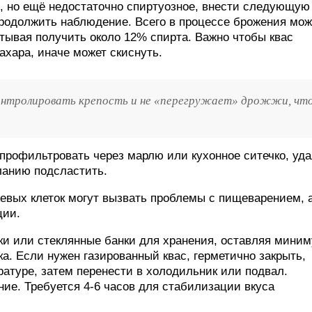
м, но ещё недостаточно спиртуозное, внести следующую
продолжить наблюдение. Всего в процессе брожения мо
читывая получить около 12% спирта. Важно чтобы квас
ахара, иначе может скиснуть.
контролировать крепость и не «перегружает» дрожжи, чт
м профильтровать через марлю или кухонное ситечко, уд
еланию подсластить.
евых клеток могут вызвать проблемы с пищеварением, 
ции.
лки или стеклянные банки для хранения, оставляя мини
ка. Если нужен газированный квас, герметично закрыть,
ратуре, затем перенести в холодильник или подвал.
ие. Требуется 4-6 часов для стабилизации вкуса