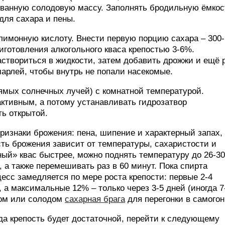
ованную солодовую массу. Заполнять бродильную ёмкос
для сахара и пены.
имонную кислоту. Внести первую порцию сахара – 300-
риготовления алкогольного кваса крепостью 3-6%.
аствориться в жидкости, затем добавить дрожжи и ещё 
арлей, чтобы внутрь не попали насекомые.
рямых солнечных лучей) с комнатной температурой.
активным, а потому устанавливать гидрозатвор
ть открытой.
ризнаки брожения: пена, шипение и характерный запах,
ость брожения зависит от температуры, сахаристости и
ый» квас быстрее, можно поднять температуру до 26-30
, а также перемешивать раз в 60 минут. Пока спирта
цесс замедляется по мере роста крепости: первые 2-4
, а максимальные 12% – только через 3-5 дней (иногда 7
бом или солодом
сахарная брага
для перегонки в самогон
гда крепость будет достаточной, перейти к следующему