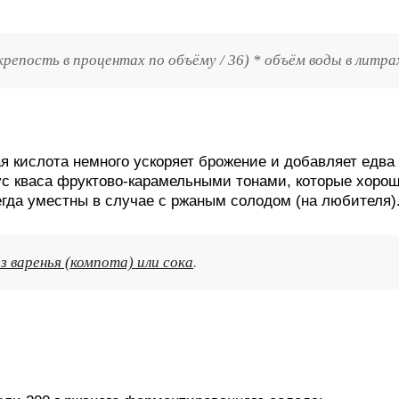
крепость в процентах по объёму / 36) * объём воды в литра
я кислота немного ускоряет брожение и добавляет едва
кус кваса фруктово-карамельными тонами, которые хоро
егда уместны в случае с ржаным солодом (на любителя)
з варенья (компота) или сока
.