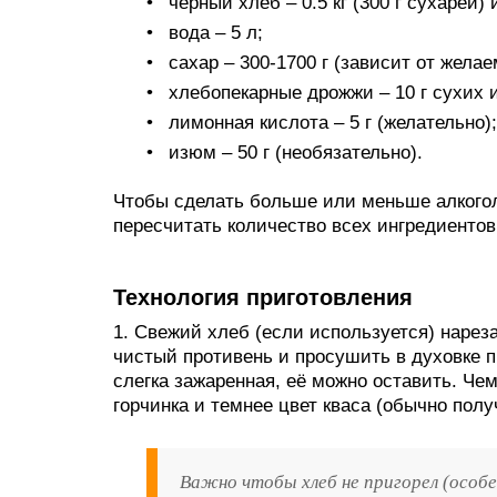
чёрный хлеб – 0.5 кг (300 г сухарей
вода – 5 л;
сахар – 300-1700 г (зависит от жела
хлебопекарные дрожжи – 10 г сухих 
лимонная кислота – 5 г (желательно);
изюм – 50 г (необязательно).
Чтобы сделать больше или меньше алкоголь
пересчитать количество всех ингредиентов
Технология приготовления
1. Свежий хлеб (если используется) нарез
чистый противень и просушить в духовке пр
слегка зажаренная, её можно оставить. Че
горчинка и темнее цвет кваса (обычно пол
Важно чтобы хлеб не пригорел (особе