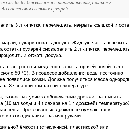
ном хлебе будет вязким и с тонами теста, поэтому
 до состояния светлых сухарей.
залить 3 л кипятка, перемешать, накрыть крышкой и ост
в марли, сухари отжать досуха. Жидкую часть перелить
 а остатки сухарей снова залить 2 л кипятка, перемешат
 процедить и отжать досуха.
ь в кастрюлю и медленно залить горячей водой (весь
 около 50 °C). В процессе добавления воды постоянно
 не появились комки. Должна получиться масса однород
 на 3 часа при комнатной температуре.
ла, развести сухие хлебопекарные дрожжи: рассыпать
 (10 мл воды и 4 г сахара на 1 г дрожжей) температуро
ения пены. Прессованные дрожжи не нуждаются в
мо из холодильника, размяв руками.
дильной ёмкости (стеклянной, пластиковой или