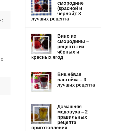
смородине
(красной и
чёрной): 3
лучших рецепта
х;
Вино из
смородины –
рецепты из
чёрных и
красных ягод
шо
.
Вишнёвая
настойка – 3
лучших рецепта
Домашняя
медовуха – 2
правильных
рецепта
приготовления