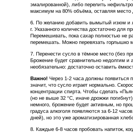
эмалированной), либо перелить нефильтр
максимум на 80% объёма, оставляя место 
6. По желанию добавить вымытый изюм и л
г. Указанного количества достаточно для п
Перемешивать, пока сахар полностью не р
перемешать. Можно перевязать горлышко м
7. Перенести сусло в тёмное место (без п
Брожение будет сравнительно недолгим и 
необязательно: достаточно оставить ёмкос
Важно!
Через 1-2 часа должны появиться п
значит, что сусло играет нормально. Скор
концентрации спирта. Чтобы сделать «Пьян
(но не выше 32 °C, иначе дрожжи погибнут)
немного, брожение будет активным, но про
градуса алкоголя появляются за 6-12 часов
дней), но это уже ароматизированная хле
8. Каждые 6-8 часов пробовать напиток, ко