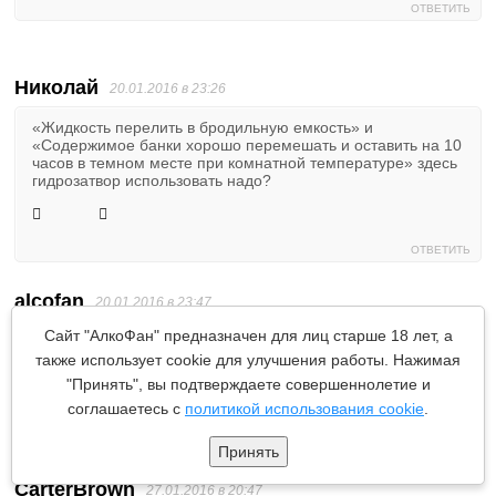
ОТВЕТИТЬ
Николай
20.01.2016 в 23:26
«Жидкость перелить в бродильную емкость» и
«Содержимое банки хорошо перемешать и оставить на 10
часов в темном месте при комнатной температуре» здесь
гидрозатвор использовать надо?
ОТВЕТИТЬ
alcofan
20.01.2016 в 23:47
Сайт "АлкоФан" предназначен для лиц старше 18 лет, а
Нет.
также использует cookie для улучшения работы. Нажимая
1
1
"Принять", вы подтверждаете совершеннолетие и
соглашаетесь с
политикой использования cookie
.
ОТВЕТИТЬ
Принять
CarterBrown
27.01.2016 в 20:47