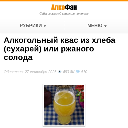
Сайт ценителей спиртных напитков
РУБРИКИ
МЕНЮ
Алкогольный квас из хлеба
(сухарей) или ржаного
солода
Обновлено: 27 сентября 2025
483.8K
510