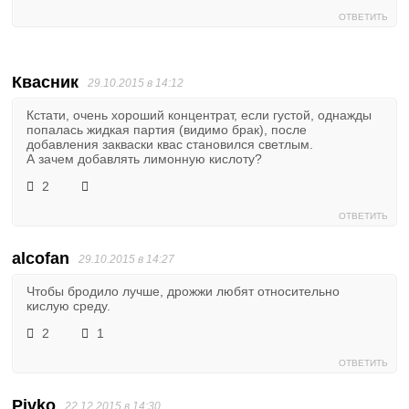
ОТВЕТИТЬ
Квасник
29.10.2015 в 14:12
Кстати, очень хороший концентрат, если густой, однажды
попалась жидкая партия (видимо брак), после
добавления закваски квас становился светлым.
А зачем добавлять лимонную кислоту?
2
ОТВЕТИТЬ
alcofan
29.10.2015 в 14:27
Чтобы бродило лучше, дрожжи любят относительно
кислую среду.
2
1
ОТВЕТИТЬ
Pivko
22.12.2015 в 14:30