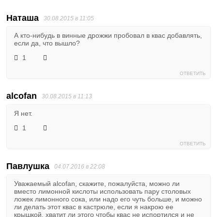
Наташа
30.08.2015 в 11:05
А кто-нибудь в винные дрожжи пробовал в квас добавлять,
если да, что вышло?
1
ОТВЕТИТЬ
alcofan
30.08.2015 в 11:13
Я нет.
1
ОТВЕТИТЬ
Павлушка
04.07.2016 в 22:08
Уважаемый alcofan, скажите, пожалуйста, можно ли
вместо лимонной кислоты использовать пару столовых
ложек лимонного сока, или надо его чуть больше, и можно
ли делать этот квас в кастрюле, если я накрою ее
крышкой, хватит ли этого чтобы квас не испортился и не