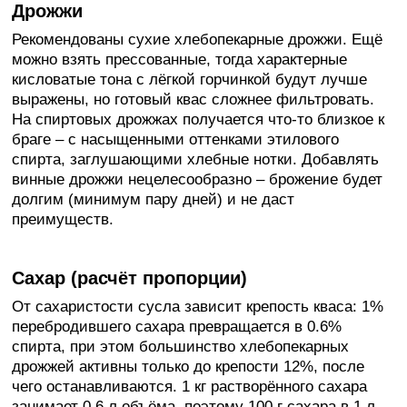
Дрожжи
Рекомендованы сухие хлебопекарные дрожжи. Ещё
можно взять прессованные, тогда характерные
кисловатые тона с лёгкой горчинкой будут лучше
выражены, но готовый квас сложнее фильтровать.
На спиртовых дрожжах получается что-то близкое к
браге – с насыщенными оттенками этилового
спирта, заглушающими хлебные нотки. Добавлять
винные дрожжи нецелесообразно – брожение будет
долгим (минимум пару дней) и не даст
преимуществ.
Сахар (расчёт пропорции)
От сахаристости сусла зависит крепость кваса: 1%
перебродившего сахара превращается в 0.6%
спирта, при этом большинство хлебопекарных
дрожжей активны только до крепости 12%, после
чего останавливаются. 1 кг растворённого сахара
занимает 0.6 л объёма, поэтому 100 г сахара в 1 л