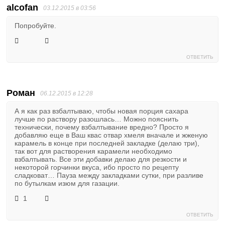
alcofan
03.12.2015 в 03:56
Попробуйте.
ОТВЕТИТЬ
Роман
06.12.2015 в 12:28
А я как раз взбалтываю, чтобы новая порция сахара
лучше по раствору разошлась… Можно пояснить
технически, почему взбалтывание вредно? Просто я
добавляю еще в Ваш квас отвар хмеля вначале и жженую
карамель в конце при последней закладке (делаю три),
так вот для растворения карамели необходимо
взбалтывать. Все эти добавки делаю для резкости и
некоторой горчинки вкуса, ибо просто по рецепту
сладковат… Пауза между закладками сутки, при разливе
по бутылкам изюм для газации.
1
ОТВЕТИТЬ