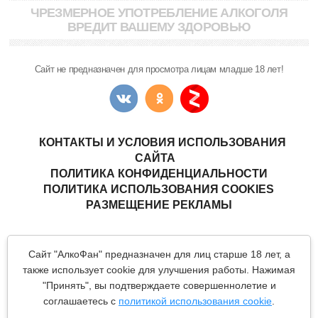
ЧРЕЗМЕРНОЕ УПОТРЕБЛЕНИЕ АЛКОГОЛЯ
ВРЕДИТ ВАШЕМУ ЗДОРОВЬЮ
Сайт не предназначен для просмотра лицам младше 18 лет!
КОНТАКТЫ И УСЛОВИЯ ИСПОЛЬЗОВАНИЯ
САЙТА
ПОЛИТИКА КОНФИДЕНЦИАЛЬНОСТИ
ПОЛИТИКА ИСПОЛЬЗОВАНИЯ COOKIES
РАЗМЕЩЕНИЕ РЕКЛАМЫ
Copyright © "АлкоФан"
- интернет-ресурс ценителей спиртных
Сайт "АлкоФан" предназначен для лиц старше 18 лет, а
напитков.
Все материалы данного сайта являются объектами авторского
также использует cookie для улучшения работы. Нажимая
права (в том числе дизайн). Запрещается копирование,
"Принять", вы подтверждаете совершеннолетие и
распространение (в том числе путем копирования на другие
сайты и ресурсы в Интернете) или любое иное использование
соглашаетесь с
политикой использования cookie
.
информации и объектов без предварительного согласия