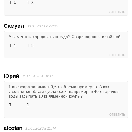
4
3
ОТВЕТИТЬ
Самуил
30.01.2023 в 22:06
А вам что сахар девать некуда? Свари варенье и чай пей.
4
8
ОТВЕТИТЬ
Юрий
15.05.2026 в 10:37
1 кг сахара занимает 0,6 л объема примерно. А как
увеличится объём сусла если, например, в 40 л горячей
воды засыпать 10 кг ячменной крупы?
ОТВЕТИТЬ
alcofan
15.05.2026 в 11:44