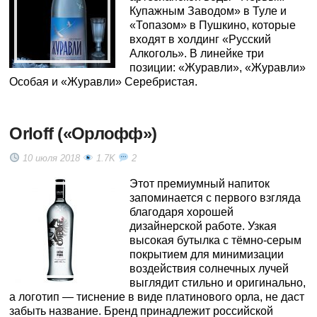
Купажным Заводом» в Туле и
«Топазом» в Пушкино, которые
входят в холдинг «Русский
Алкоголь». В линейке три
позиции: «Журавли», «Журавли»
Особая и «Журавли» Серебристая.
Orloff («Орлофф»)
10 июля 2018
1.7K
2
Этот премиумный напиток
запоминается с первого взгляда
благодаря хорошей
дизайнерской работе. Узкая
высокая бутылка с тёмно-серым
покрытием для минимизации
воздействия солнечных лучей
выглядит стильно и оригинально,
а логотип — тиснение в виде платинового орла, не даст
забыть название. Бренд принадлежит российской