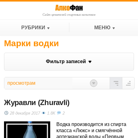
Сайт ценителей спиртных напитков
РУБРИКИ
МЕНЮ
Марки водки
Фильтр записей
просмотрам
Журавли (Zhuravli)
28 декабря 2017
1.8K
2
Водка производится из спирта
класса «Люкс» и смягчённой
артезианской воды «Первым