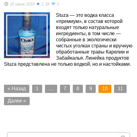
20 июня 2018
1.1K
0
Stuza — это водка класса
«премиум», в состав которой
входят только натуральные
ингредиенты, в том числе —
собранные в экологически
чистых уголках страны и вручную
обработанные травы Карелии и
Забайкалья. Линейка продуктов
Stuza представлена не только водкой, но и настойками.
« Назад
1
…
7
8
9
10
11
Далее »