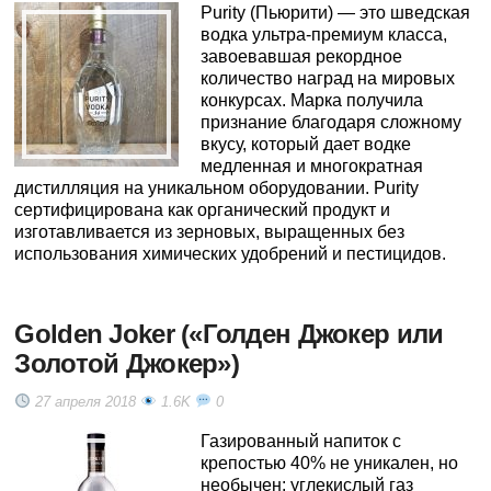
Purity (Пьюрити) — это шведская
водка ультра-премиум класса,
завоевавшая рекордное
количество наград на мировых
конкурсах. Марка получила
признание благодаря сложному
вкусу, который дает водке
медленная и многократная
дистилляция на уникальном оборудовании. Purity
сертифицирована как органический продукт и
изготавливается из зерновых, выращенных без
использования химических удобрений и пестицидов.
Golden Joker («Голден Джокер или
Золотой Джокер»)
27 апреля 2018
1.6K
0
Газированный напиток с
крепостью 40% не уникален, но
необычен: углекислый газ