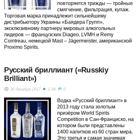
повторяется трижды — тройные
смягчение, фильтрация, купаж.
Торговая марка принадлежит сильнейшему
дистрибьютору Украины «Баядера Групп»,
эксклюзивному партнеру мировых алкогольных
лидеров — французских Diageo, LVMH и Remy
Cointreau, немецкой Mast – Jägermeister, американской
Proximo Spirits.
Русский бриллиант («Russkiy
Brilliant»)
30 декабря 2017
1.5K
0
Водка «Русский бриллиант» в
2013 году стала золотым
призёром World Spirits
Competition в Сан-Франциско, на
котором были представлены
1400 напитков из 60 стран мира.
Это третья и самая значимая