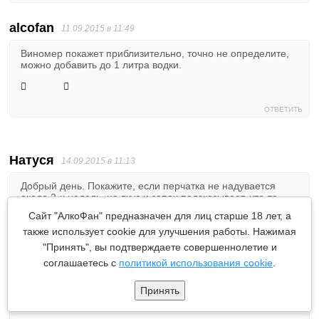
alcofan
11.09.2015 в 11:49
Виномер покажет приблизительно, точно не определите,
можно добавить до 1 литра водки.
ОТВЕТИТЬ
Натуся
14.09.2015 в 11:13
Добрый день. Покажите, если перчатка не надувается
около 2-х недель, но вкус и запах подсказывает, что-то
ещё происходит. Только не пойму, может это очень тихое
Сайт "АлкоФан" предназначен для лиц старше 18 лет, а
брожение, либо оно уже на этапе созревания. Как
также использует cookie для улучшения работы. Нажимая
определить? Сколько этот процесс будет происходить?
Когда можно будет закупоривать в бутылки? Вино стоит с
"Принять", вы подтверждаете совершеннолетие и
23.06 (пыталась его повторно «завести», бурного
соглашаетесь с
политикой использования cookie
.
брожения не добилась, но «градусы» набрала). Надеюсь,
длительное брожение не испортит вино?
Принять
1