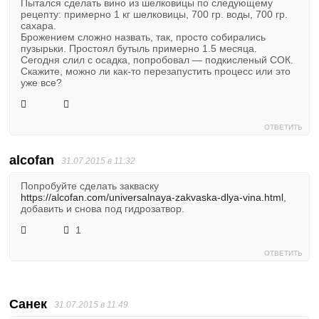
Пытался сделать вино из шелковицы по следующему
рецепту: примерно 1 кг шелковицы, 700 гр. воды, 700 гр.
сахара.
Брожением сложно назвать, так, просто собирались
пузырьки. Простоял бутыль примерно 1.5 месяца.
Сегодня слил с осадка, попробовал — подкисленый СОК.
Скажите, можно ли как-то перезапустить процесс или это
уже все?
ОТВЕТИТЬ
alcofan
31.07.2015 в 11:32
Попробуйте сделать закваску
https://alcofan.com/universalnaya-zakvaska-dlya-vina.html
,
добавить и снова под гидрозатвор.
1
ОТВЕТИТЬ
Санек
31.07.2015 в 11:49