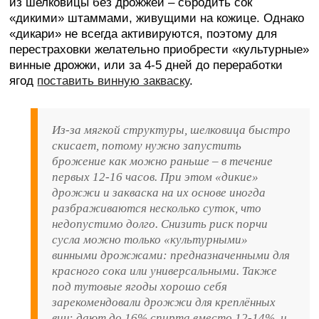
из шелковицы без дрожжей – сбродить сок
«дикими» штаммами, живущими на кожице. Однако
«дикари» не всегда активируются, поэтому для
перестраховки желательно приобрести «культурные»
винные дрожжи, или за 4-5 дней до переработки
ягод
поставить винную закваску
.
Из-за мягкой структуры, шелковица быстро
скисает, потому нужно запустить
брожение как можно раньше – в течение
первых 12-16 часов. При этом «дикие»
дрожжи и закваска на их основе иногда
разбраживаются несколько суток, что
недопустимо долго. Снизить риск порчи
сусла можно только «культурными»
винными дрожжами: предназначенными для
красного сока или универсальными. Также
под тутовые ягоды хорошо себя
зарекомендовали дрожжи для креплённых
вин: дают до 16% спирта вместо 12-14%, и