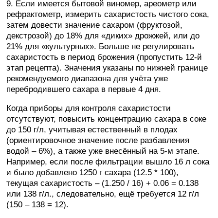
9. Если имеется бытовой виномер, ареометр или
рефрактометр, измерить сахаристость чистого сока,
затем довести значение сахаром (фруктозой,
декстрозой) до 18% для «диких» дрожжей, или до
21% для «культурных». Больше не регулировать
сахаристость в период брожения (пропустить 12-й
этап рецепта). Значения указаны по нижней границе
рекомендуемого диапазона для учёта уже
перебродившего сахара в первые 4 дня.
Когда приборы для контроля сахаристости
отсутствуют, повысить концентрацию сахара в соке
до 150 г/л, учитывая естественный в плодах
(ориентировочное значение после разбавления
водой – 6%), а также уже внесённый на 5-м этапе.
Например, если после фильтрации вышло 16 л сока
и было добавлено 1250 г сахара (12.5 * 100),
текущая сахаристость – (1.250 / 16) + 0.06 = 0.138
или 138 г/л., следовательно, ещё требуется 12 г/л
(150 – 138 = 12).