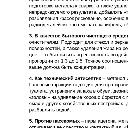
подготовке металла к сварке, а также удал
непредсказуемого результата, добавлять «
разбавления красок рискованно, особенно 
радиодеталей можно смывать канифоль, об
3. В качестве бытового чистящего средс
очистителям. Подходит для стёкол и зерка
поверхностей, а также удаления жира из р
цвет. Чтобы снизить агрессивность воздей
пропорции от 1:3 до 1:5. Точное соотноше
выше должна быть концентрация.
4. Как технический антисептик
– метанол 
Головные фракции подходят для протирани
туалета, устранения запаха в обуви, дези
«головы» на удивление хорошо борются с п
ямах и других хозяйственных постройках.
разбавлять водой.
5. Против насекомых
– пары ацетона, мет
отпугивающее средство и контактный яд. 