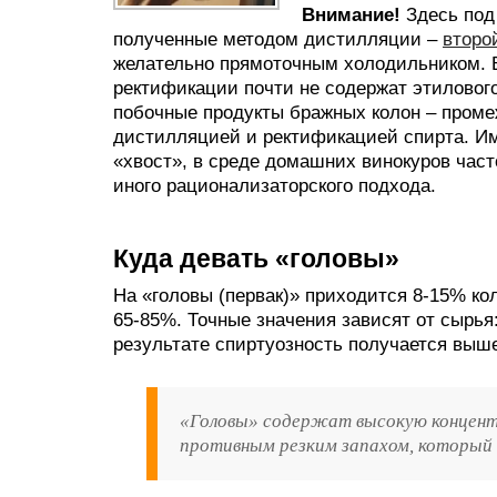
Внимание!
Здесь под
полученные методом дистилляции –
второ
желательно прямоточным холодильником. В
ректификации почти не содержат этиловог
побочные продукты бражных колон – проме
дистилляцией и ректификацией спирта. Име
«хвост», в среде домашних винокуров част
иного рационализаторского подхода.
Куда девать «головы»
На «головы (первак)» приходится 8-15% к
65-85%. Точные значения зависят от сырья:
результате спиртуозность получается выше
«Головы» содержат высокую концентр
противным резким запахом, который 