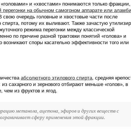
 «головами» и «хвостами» понимаются только фракции,
й перегонки на обычном самогоном аппарате или аламб
 свою очередь головные и хвостовые части после
о спирта, потому их выливают. Также зачастую утилизи
жуточного режима перегонки между классической
нно по причине разной трактовки понятий «голова» и
о возникают споры касательно эффективности того или
оличества
абсолютного этилового спирта
, средняя крепос
 из сахарного и зернового отбирают меньше «голов», в
, чем из фруктов и ягод.
ацию метанола, ацетона, эфиров и других веществ с
ограничивает сферу применения этой фракции.