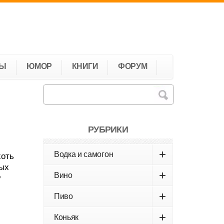
ТЫ
ЮМОР
КНИГИ
ФОРУМ
РУБРИКИ
+
Водка и самогон
хоть
ных
+
Вино
у
+
Пиво
+
Коньяк