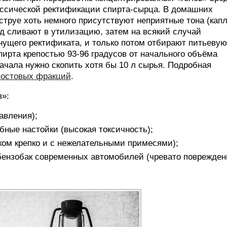
ассической ректификации спирта-сырца. В домашних
 струе хоть немного присутствуют неприятные тона (кап
д сливают в утилизацию, затем на всякий случай
нущего ректификата, и только потом отбирают питьевую
ирта крепостью 93-96 градусов от начального объёма
начала нужно скопить хотя бы 10 л сырья. Подробная
востовых фракций
.
в»:
авления);
бные настойки (высокая токсичность);
ком крепко и с нежелательными примесями);
 бензобак современных автомобилей (чревато поврежде