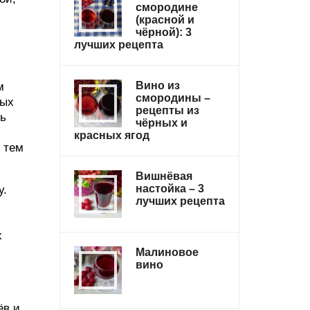
смородине
(красной и
чёрной): 3
лучших рецепта
Вино из
м
смородины –
ных
рецепты из
ть
чёрных и
красных ягод
 тем
Вишнёвая
настойка – 3
у.
лучших рецепта
х
Малиновое
вино
ёв и