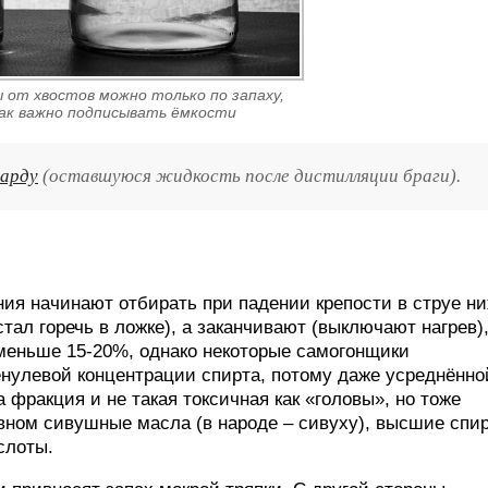
 от хвостов можно только по запаху,
ак важно подписывать ёмкости
барду
(оставшуюся жидкость после дистилляции браги).
ния начинают отбирать при падении крепости в струе н
тал горечь в ложке), а заканчивают (выключают нагрев)
 меньше 15-20%, однако некоторые самогонщики
енулевой концентрации спирта, потому даже усреднённо
а фракция и не такая токсичная как «головы», но тоже
вном сивушные масла (в народе – сивуху), высшие спи
слоты.