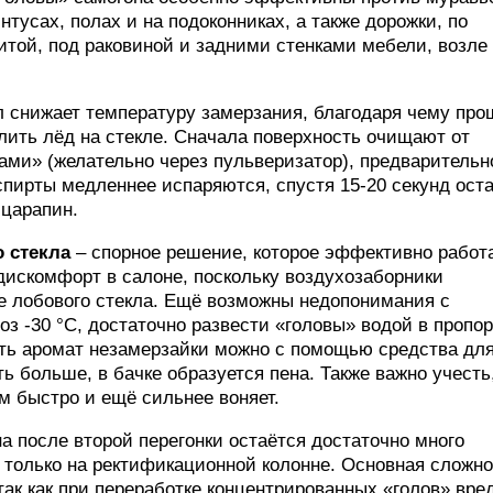
тусах, полах и на подоконниках, а также дорожки, по
итой, под раковиной и задними стенками мебели, возле
л снижает температуру замерзания, благодаря чему про
лить лёд на стекле. Сначала поверхность очищают от
ами» (желательно через пульверизатор), предварительн
спирты медленнее испаряются, спустя 15-20 секунд ост
 царапин.
о стекла
– спорное решение, которое эффективно работа
дискомфорт в салоне, поскольку воздухозаборники
е лобового стекла. Ещё возможны недопонимания с
з -30 °C, достаточно развести «головы» водой в пропо
чшить аромат незамерзайки можно с помощью средства дл
ть больше, в бачке образуется пена. Также важно учесть
м быстро и ещё сильнее воняет.
на после второй перегонки остаётся достаточно много
 только на ректификационной колонне. Основная сложн
ак как при переработке концентрированных «голов» вре