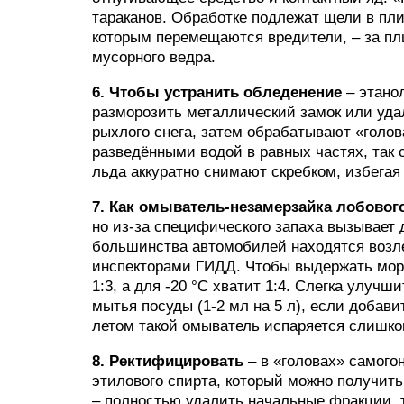
тараканов. Обработке подлежат щели в плин
которым перемещаются вредители, – за пл
мусорного ведра.
6. Чтобы устранить обледенение
– этано
разморозить металлический замок или уда
рыхлого снега, затем обрабатывают «голов
разведёнными водой в равных частях, так 
льда аккуратно снимают скребком, избегая
7. Как омыватель-незамерзайка лобовог
но из-за специфического запаха вызывает 
большинства автомобилей находятся возл
инспекторами ГИДД. Чтобы выдержать моро
1:3, а для -20 °C хватит 1:4. Слегка улу
мытья посуды (1-2 мл на 5 л), если добави
летом такой омыватель испаряется слишко
8. Ректифицировать
– в «головах» самого
этилового спирта, который можно получить
– полностью удалить начальные фракции, т