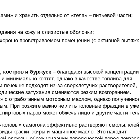
ами» и хранить отдельно от «тела» – питьевой части;
адания на кожу и слизистые оболочки;
 хорошо проветриваемом помещении (с активной вытяжк
, костров и буржуек
– благодаря высокой концентрации
и минимально коптят, однако в качестве топлива для
и печек не подходят из-за сверхлетучих растворителей,
одические затухания сменяются резким возгоранием.
» с отработанным моторным маслом, однако полученно
ым. При розжиге важно не лить головные фракции в уже
спиртовых паров может обжечь лицо и другие части тел
«головы» самогона эффективно растворяют смолы, клей
е виды краски, жиры и машинное масло. Это находит
чей одежды, обезжиривании поверхностей перед покраск