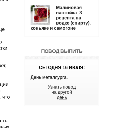
Малиновая
настойка: 3
рецепта на
водке (спирту),
коньяке и самогоне
ще
о
атки
ПОВОД ВЫПИТЬ
ет,
СЕГОДНЯ 16 ИЮЛЯ:
День металлурга.
рции
Узнать повод
я
на другой
, что
день
ость
дных