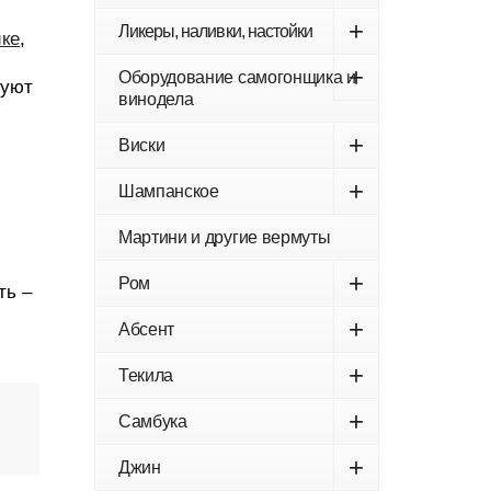
+
Ликеры, наливки, настойки
ике
,
+
Оборудование самогонщика и
руют
винодела
+
Виски
+
Шампанское
Мартини и другие вермуты
+
Ром
ть –
+
Абсент
+
Текила
+
Самбука
+
Джин