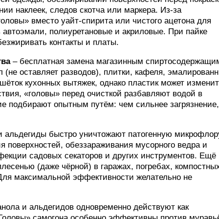
ении наклеек, следов скотча или маркера. Из-за
головы» вместо уайт-спирита или чистого ацетона для
в автоэмали, полиуретановые и акриловые. При пайке
езжиривать контакты и платы.
тва
– бесплатная замена магазинным спиртосодержащи
л (не оставляет разводов), плитки, кафеля, эмалирован
ешёток кухонных вытяжек, однако пластик может измени
ствия, «головы» перед очисткой разбавляют водой в
ние подбирают опытным путём: чем сильнее загрязнение,
и альдегиды быстро уничтожают патогенную микрофлор
я поверхностей, обеззараживания мусорного ведра и
нфекции садовых секаторов и других инструментов. Ещё
лесенью (даже чёрной) в гаражах, погребах, компостны
 Для максимальной эффективности желательно не
анола и альдегидов одновременно действуют как
«Головы» самогона особенно эффективны против муравь