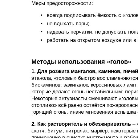
Меры предосторожности:
всегда подписывать ёмкость с «голов
не вдыхать пары;
надевать перчатки, не допускать поп
работать на открытом воздухе или в
Методы использования «голов»
1. Для розжига мангалов, каминов, печей
этанола, «головы» быстро воспламеняются 
биокаминов, зажигалок, керосиновых ламп 
которые делают огонь нестабильным: пери
Некоторые энтузиасты смешивают «головы
«топливо» всё равно остаётся пожароопасн
горящий огонь, иначе мгновенная вспышка 
2. Как растворитель
и обезжириватель
– 
скотч, битум, нитролак, маркер, некоторы
применение в очистке инструмента и рабо