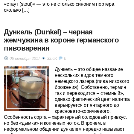
«стаут (stout)» — это не столько синоним портера,
сколько […]
Дункель (Dunkel) – черная
жемчужина в короне германского
пивоварения
06 октября 2017
33.6K
0
Дункель – это общее название
нескольких видов темного
немецкого лагера (пива низового
брожения). Собственно, термин
так и переводится – «темный»,
однако фактический цвет напитка
варьируется от янтарного до
красновато-коричневого.
Особенность сорта – характерный солодовый привкус,
но без «дымка» и копченых ноток. Впрочем, в
неформальном общении дункелем нередко называют