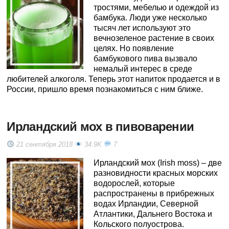
тростями, мебелью и одеждой из
бамбука. Люди уже несколько
тысяч лет используют это
вечнозеленое растение в своих
целях. Но появление
бамбукового пива вызвало
немалый интерес в среде
любителей алкоголя. Теперь этот напиток продается и в
России, пришло время познакомиться с ним ближе.
Ирландский мох в пивоварении
21 сентября 2018
34.9K
7
Ирландский мох (Irish moss) – две
разновидности красных морских
водорослей, которые
распространены в прибрежных
водах Ирландии, Северной
Атлантики, Дальнего Востока и
Кольского полуострова.