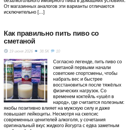
безалкогольного имбирного пива в домашних условиях.
От магазинных аналогов эти варианты отличаются
исключительно […]
Как правильно пить пиво со
сметаной
19 июня 2026
38.5K
10
Согласно легенде, пить пиво со
сметаной первыми начали
советские спортсмены, чтобы
набрать вес и быстрее
восстановиться после тяжёлых
физических нагрузок. Со
временем коктейль «ушёл в
народ», где считается полезным:
якобы позитивно влияет на мужскую силу и даже
повышает лейкоциты. Несмотря на скепсис
современных ценителей алкоголя, у сочетания
оригинальный вкус жидкого йогурта с едва заметным