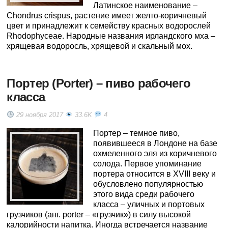
Латинское наименование –
Chondrus crispus, растение имеет желто-коричневый
цвет и принадлежит к семейству красных водорослей
Rhodophyceae. Народные названия ирландского мха –
хрящевая водоросль, хрящевой и скальный мох.
Портер (Porter) – пиво рабочего
класса
29 ноября 2017
33.6K
4
Портер – темное пиво,
появившееся в Лондоне на базе
охмеленного эля из коричневого
солода. Первое упоминание
портера относится в XVIII веку и
обусловлено популярностью
этого вида среди рабочего
класса – уличных и портовых
грузчиков (анг. porter – «грузчик») в силу высокой
калорийности напитка. Иногда встречается название