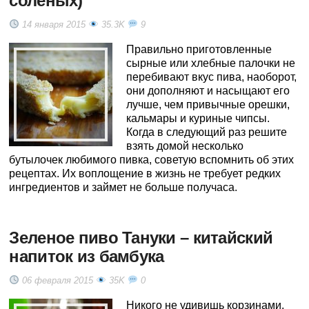
соленых)
14 января 2015
35.3K
9
Правильно приготовленные
сырные или хлебные палочки не
перебивают вкус пива, наоборот,
они дополняют и насыщают его
лучше, чем привычные орешки,
кальмары и куриные чипсы.
Когда в следующий раз решите
взять домой несколько
бутылочек любимого пивка, советую вспомнить об этих
рецептах. Их воплощение в жизнь не требует редких
ингредиентов и займет не больше получаса.
Зеленое пиво Тануки – китайский
напиток из бамбука
06 февраля 2015
35K
0
Никого не удивишь корзинами,