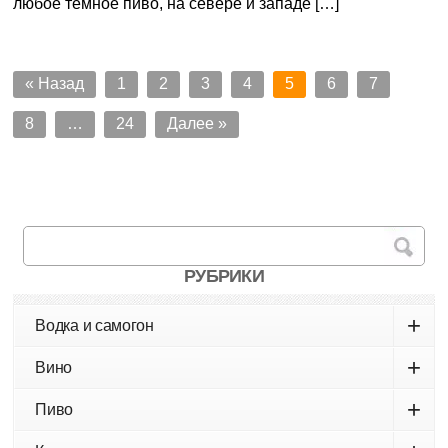
любое темное пиво, на севере и западе […]
« Назад
1
2
3
4
5
6
7
8
…
24
Далее »
РУБРИКИ
+
Водка и самогон
+
Вино
+
Пиво