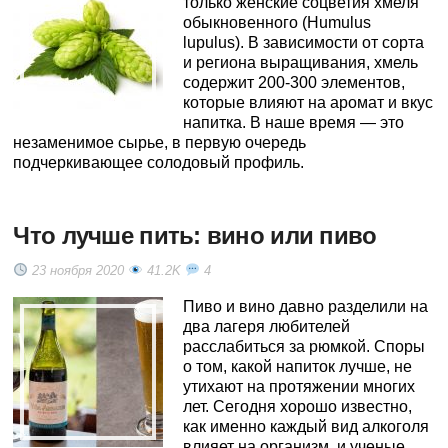
только женские соцветия хмеля
обыкновенного (Humulus
lupulus). В зависимости от сорта
и региона выращивания, хмель
содержит 200-300 элементов,
которые влияют на аромат и вкус
напитка. В наше время — это
незаменимое сырье, в первую очередь
подчеркивающее солодовый профиль.
Что лучше пить: вино или пиво
23 ноября 2020
41.2K
4
Пиво и вино давно разделили на
два лагеря любителей
расслабиться за рюмкой. Споры
о том, какой напиток лучше, не
утихают на протяжении многих
лет. Сегодня хорошо известно,
как именно каждый вид алкоголя
влияет на организм, и ученые