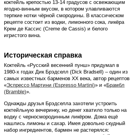
коктейль крепостью 13-14 градусов с освежающим
ягодно-винным вкусом, в котором улавливаются
терпкие нотки чёрной смородины. В классическом
рецепте состоит из водки, лимонного сока, ликёра
Крем де Кассис (Creme de Cassis) и белого
игристого вина.
Историческая справка
Коктейль «Русский весенний пунш» придумал в
1980-х годах Дик Брэдселл (Dick Bradsell) – один из
самых известных барменов XX века, автор рецептов
«
Эспрессо Мартини (Espresso Martini)
» и «
Брамбл
(Bramble)
».
Однажды друзья Брэдселла захотели устроить
коктейльную вечеринку, но денег хватило только на
водку с черносмородинным ликёром. Дома ещё
нашлись лимоны и сахар. Имея довольно скудный
набор ингредиентов, бармен не растерялся: