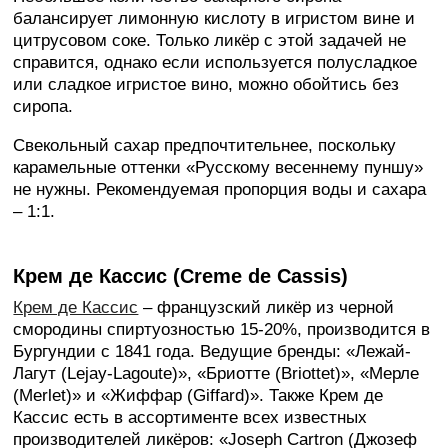
балансирует лимонную кислоту в игристом вине и
цитрусовом соке. Только ликёр с этой задачей не
справится, однако если используется полусладкое
или сладкое игристое вино, можно обойтись без
сиропа.
Свекольный сахар предпочтительнее, поскольку
карамельные оттенки «Русскому весеннему пуншу»
не нужны. Рекомендуемая пропорция воды и сахара
– 1:1.
Крем де Кассис (Creme de Cassis)
Крем де Кассис
– французский ликёр из черной
смородины спиртуозностью 15-20%, производится в
Бургундии с 1841 года. Ведущие бренды: «Лежай-
Лагут (Lejay-Lagoute)», «Бриотте (Briottet)», «Мерле
(Merlet)» и «Жиффар (Giffard)». Также Крем де
Кассис есть в ассортименте всех известных
производителей ликёров: «Joseph Cartron (Джозеф