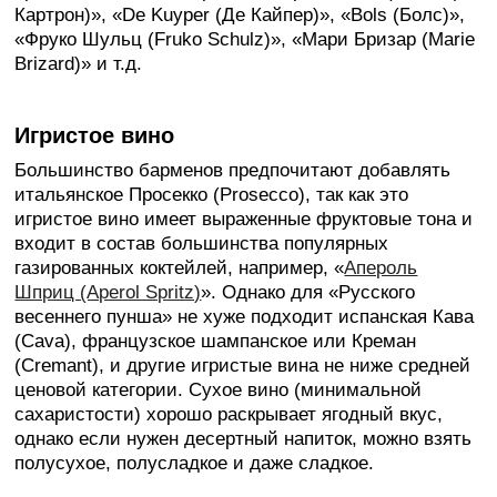
Картрон)», «De Kuyper (Де Кайпер)», «Bols (Болс)»,
«Фруко Шульц (Fruko Schulz)», «Мари Бризар (Marie
Brizard)» и т.д.
Игристое вино
Большинство барменов предпочитают добавлять
итальянское Просекко (Prosecco), так как это
игристое вино имеет выраженные фруктовые тона и
входит в состав большинства популярных
газированных коктейлей, например, «
Апероль
Шприц (Aperol Spritz)
». Однако для «Русского
весеннего пунша» не хуже подходит испанская Кава
(Cava), французское шампанское или Креман
(Cremant), и другие игристые вина не ниже средней
ценовой категории. Сухое вино (минимальной
сахаристости) хорошо раскрывает ягодный вкус,
однако если нужен десертный напиток, можно взять
полусухое, полусладкое и даже сладкое.