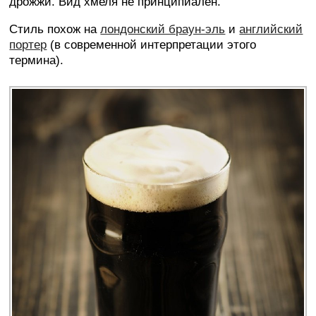
дрожжи. Вид хмеля не принципиален.
Стиль похож на
лондонский браун-эль
и
английский
портер
(в современной интерпретации этого
термина).