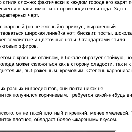
 стиля сложно: фактически в каждом городе его варят п
меняется в зависимости от производителя и года. Здесь
арактерных черт.
т, жареный (но не жженый») привкус, выраженный
воваться широкая линейка нот: бисквит, тосты, шокола
дает землистые и цветочные ноты. Стандартами стиля
уктовых эфиров.
том с красным отливом, в бокале образует стойкую, но
лода может склоняться как в сторону сладости, так и к
реднетелым, выброженным, кремовым. Степень карбониза
ых разных ингредиентов, они почти никак не
питок получился коричневым, требуется какой-нибудь в
нского
, он не такой плотный и крепкий, менее хмелевой.
иток плотнее, обладает более «жареным» вкусом.