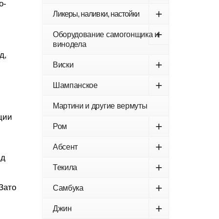
о-
+
Ликеры, наливки, настойки
+
Оборудование самогонщика и
винодела
д,
+
Виски
+
Шампанское
Мартини и другие вермуты
ции
+
Ром
+
Абсент
ид
+
Текила
+
 Зато
Самбука
+
Джин