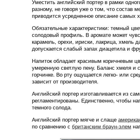
Уместить английский портер в рамки одного
разному, не говоря уже о том, что состав 
приводится усредненное описание самых х
Обязательные характеристики: темный цве
солодовый профиль. В аромате может чувст
карамель, орехи, ириски, лакрица, хмель 
допускается слабый запах диацетила и фр
Напиток обладает красивым коричневым цве
умеренную светлую пену. Баланс хмеля и со
горчинке. Во рту ощущается легко- или с
зависит от производителя.
Английский портер изготавливается из сам
регламентированы. Единственно, чтобы на
темного солода.
Английский портер мягче и слаще
америка
по сравнению с
британским браун-элем
нап