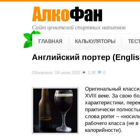
Сайт ценителей спиртных напитков
ГЛАВНАЯ
КАЛЬКУЛЯТОРЫ
ТЕС
Английский портер (English
Обновлено: 04 июня 2025
3.3K
0
Оригинальный класси
XVIII веке. За свою 
характеристики, пере
практически полность
слова porter – «носил
рабочего класса (не 
калорийности).