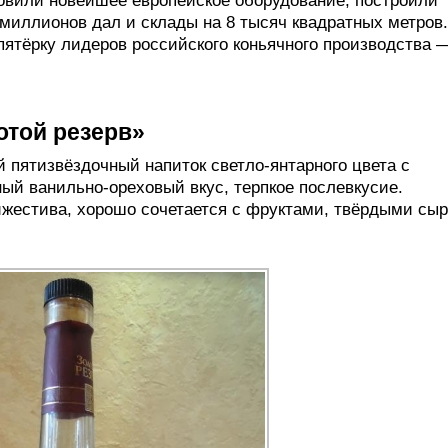
новили новейшее европейское оборудование, построили
миллионов дал и склады на 8 тысяч квадратных метров
пятёрку лидеров российского коньячного производства 
отой резерв»
й пятизвёздочный напиток светло-янтарного цвета с
й ванильно-ореховый вкус, терпкое послевкусие.
ижестива, хорошо сочетается с фруктами, твёрдыми сы