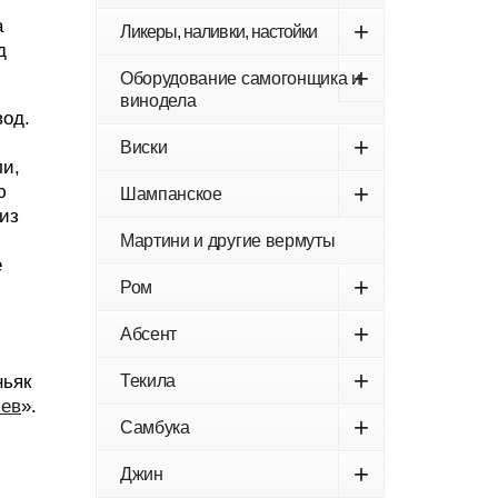
а
+
Ликеры, наливки, настойки
д
+
Оборудование самогонщика и
винодела
вод.
+
Виски
ли,
+
ю
Шампанское
из
Мартини и другие вермуты
е
+
Ром
+
Абсент
+
ньяк
Текила
лев
».
+
Самбука
+
Джин