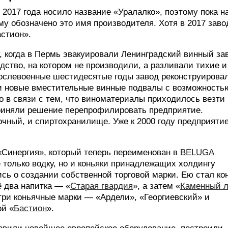
2017 года носило название «Уралалко», поэтому пока н
у обозначено это имя производителя. Хотя в 2017 заво
астион».
, когда в Пермь эвакуировали Ленинградский винный за
дство, на котором не производили, а разливали тихие и
послевоенные шестидесятые годы завод реконструирова
и новые вместительные винные подвалы с возможность
о в связи с тем, что виноматериалы приходилось везти 
приняли решение перепрофилировать предприятие.
чный, и спиртохранилище. Уже к 2000 году предприяти
«Синергия», который теперь переименован в
BELUGA
е только водку, но и коньяки принадлежащих холдингу
сь о создании собственной торговой марки. Ею стал ко
ё два напитка — «
Старая гвардия
», а затем «
Каменный 
три коньячные марки — «Ардели», «Георгиевский» и
ой «
Бастион
».