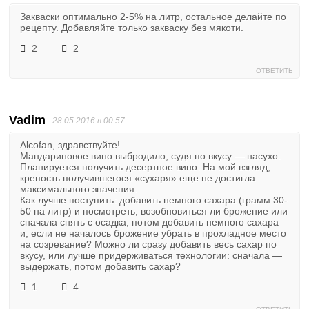
Закваски оптимально 2-5% на литр, остальное делайте по
рецепту. Добавляйте только закваску без мякоти.
2
2
ОТВЕТИТЬ
Vadim
28.05.2016 в 00:57
Alcofan, здравствуйте!
Мандариновое вино выбродило, судя по вкусу — насухо.
Планируется получить десертное вино. На мой взгляд,
крепость получившегося «сухаря» еще не достигла
максимального значения.
Как лучше поступить: добавить немного сахара (грамм 30-
50 на литр) и посмотреть, возобновиться ли брожение или
сначала снять с осадка, потом добавить немного сахара
и, если не началось брожение убрать в прохладное место
на созревание? Можно ли сразу добавить весь сахар по
вкусу, или лучше придерживаться технологии: сначала —
выдержать, потом добавить сахар?
1
4