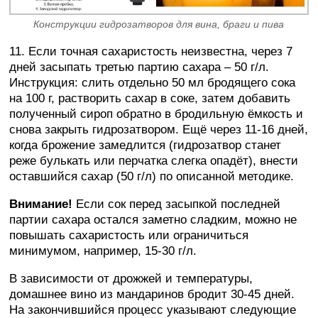
Конструкции гидрозатворов для вина, браги и пива
11. Если точная сахаристость неизвестна, через 7
дней засыпать третью партию сахара – 50 г/л.
Инструкция: слить отдельно 50 мл бродящего сока
на 100 г, растворить сахар в соке, затем добавить
полученный сироп обратно в бродильную ёмкость и
снова закрыть гидрозатвором. Ещё через 11-16 дней,
когда брожение замедлится (гидрозатвор станет
реже булькать или перчатка слегка опадёт), внести
оставшийся сахар (50 г/л) по описанной методике.
Внимание!
Если сок перед засыпкой последней
партии сахара остался заметно сладким, можно не
повышать сахаристость или ограничиться
минимумом, например, 15-30 г/л.
В зависимости от дрожжей и температуры,
домашнее вино из мандаринов бродит 30-45 дней.
На закончившийся процесс указывают следующие