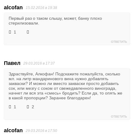
alcofan
15.02.2016 в 19:38
Первый раз о таком слышу, может, банку плохо
стерилизовали.
1
ОТВЕТИТЬ
Павел
29.03.2016 в 17:37
Здраствуйте, Алкофан! Подскажите пожалуйста, сколько
мл. на литр мандаринового вина нужно добавлять
закваски? И можно ли вместо закваски просто добавить
сок, или мезгу с соком от свежедавленного винограда,
начнет ли вся эта «смесь» бродить? Если да, то опять же
в какой пропорции? Заранее благодарен!
1
2
ОТВЕТИТЬ
alcofan
29.03.2016 в 17:50