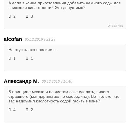
А если в конце приготовления добавить немного соды для
снижения кислотности? Это допустимо?
2
3
ОТВЕТИТЬ
alcofan
05.12.2016 в 21:29
На вкус плохо повлияет…
1
1
Александр М.
06.12.2016 в 16:40
В принципе можно и на чистом соке сделать, ничего
страшного (мандарины же не смородина). Вот только, кто
вас надоумил кислотность содой гасить в вине?
4
2