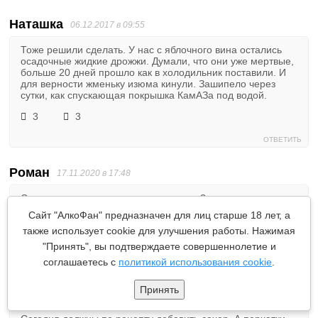
Наташка
06.12.2017 в 09:55
Тоже решили сделать. У нас с яблочного вина остались
осадочные жидкие дрожжи. Думали, что они уже мертвые,
больше 20 дней прошло как в холодильник поставили. И
для верности жменьку изюма кинули. Зашипело через
сутки, как спускающая покрышка КамАЗа под водой.
3
3
ОТВЕТИТЬ
Роман
17.11.2020 в 17:48
Сколько влили на литр сока примерно?
Сайт "АлкоФан" предназначен для лиц старше 18 лет, а
3
также использует cookie для улучшения работы. Нажимая
ОТВЕТИТЬ
"Принять", вы подтверждаете совершеннолетие и
соглашаетесь с
политикой использования cookie
.
Принять
Наташка
11.12.2017 в 15:07