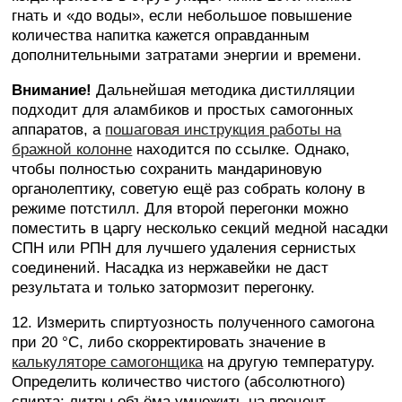
гнать и «до воды», если небольшое повышение
количества напитка кажется оправданным
дополнительными затратами энергии и времени.
Внимание!
Дальнейшая методика дистилляции
подходит для аламбиков и простых самогонных
аппаратов, а
пошаговая инструкция работы на
бражной колонне
находится по ссылке. Однако,
чтобы полностью сохранить мандариновую
органолептику, советую ещё раз собрать колону в
режиме потстилл. Для второй перегонки можно
поместить в царгу несколько секций медной насадки
СПН или РПН для лучшего удаления сернистых
соединений. Насадка из нержавейки не даст
результата и только затормозит перегонку.
12. Измерить спиртуозность полученного самогона
при 20 °C, либо скорректировать значение в
калькуляторе самогонщика
на другую температуру.
Определить количество чистого (абсолютного)
спирта: литры объёма умножить на процент