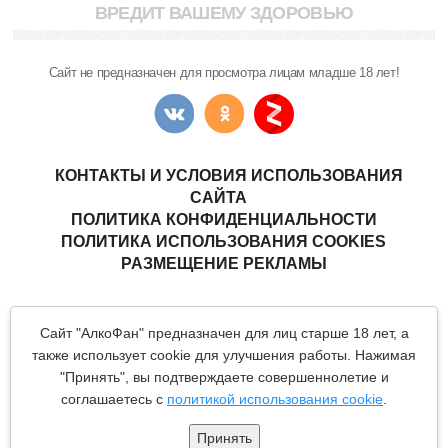
ВРЕДИТ ВАШЕМУ ЗДОРОВЬЮ
Сайт не предназначен для просмотра лицам младше 18 лет!
КОНТАКТЫ И УСЛОВИЯ ИСПОЛЬЗОВАНИЯ
САЙТА
ПОЛИТИКА КОНФИДЕНЦИАЛЬНОСТИ
ПОЛИТИКА ИСПОЛЬЗОВАНИЯ COOKIES
РАЗМЕЩЕНИЕ РЕКЛАМЫ
Copyright © "АлкоФан"
- интернет-ресурс ценителей спиртных
Сайт "АлкоФан" предназначен для лиц старше 18 лет, а
напитков.
Все материалы данного сайта являются объектами авторского
также использует cookie для улучшения работы. Нажимая
права (в том числе дизайн). Запрещается копирование,
"Принять", вы подтверждаете совершеннолетие и
распространение (в том числе путем копирования на другие
сайты и ресурсы в Интернете) или любое иное использование
соглашаетесь с
политикой использования cookie
.
информации и объектов без предварительного согласия
правообладателя.
Принять