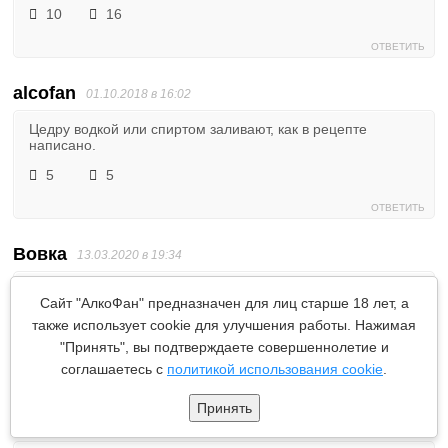
10
16
ОТВЕТИТЬ
alcofan
01.10.2018 в 16:02
Цедру водкой или спиртом заливают, как в рецепте
написано.
5
5
ОТВЕТИТЬ
Вовка
13.03.2020 в 19:34
Сам хотел узнать, думал, ослышался.
Сайт "АлкоФан" предназначен для лиц старше 18 лет, а
1
3
также использует cookie для улучшения работы. Нажимая
"Принять", вы подтверждаете совершеннолетие и
ОТВЕТИТЬ
соглашаетесь с
политикой использования cookie
.
Принять
Илья
24.10.2018 в 09:28