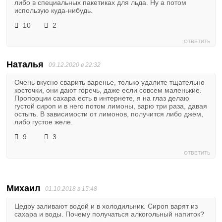
либо в специальных пакетиках для льда. Ну а потом
использую куда-нибудь.
10
2
ОТВЕТИТЬ
Наталья
09.12.2020 в 22:32
Очень вкусно сварить варенье, только удалите тщательно
косточки, они дают горечь, даже если совсем маленькие.
Пропорции сахара есть в интернете, я на глаз делаю
густой сироп и в него потом лимоны, варю три раза, давая
остыть. В зависимости от лимонов, получится либо джем,
либо густое желе.
9
3
ОТВЕТИТЬ
Михаил
01.10.2018 в 15:48
Цедру заливают водой и в холодильник. Сироп варят из
сахара и воды. Почему получаться алкогольный напиток?