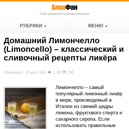
Сайт ценителей спиртных напитков
РУБРИКИ
МЕНЮ
Домашний Лимончелло
(Limoncello) – классический и
сливочный рецепты ликёра
Обновлено: 21 мая 2025
1.1M
230
Лимончелло – самый
популярный лимонный ликёр
в мире, производимый в
Италии из свежей цедры
лимона, фруктового спирта и
сахарного сиропа. Если
использовать правильные