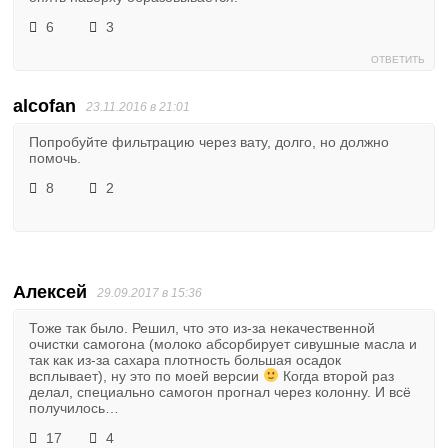
6
3
ОТВЕТИТЬ
alcofan
23.11.2016 в 21:01
Попробуйте фильтрацию через вату, долго, но должно
помочь.
8
2
Алексей
29.09.2017 в 15:36
Тоже так было. Решил, что это из-за некачественной
очистки самогона (молоко абсорбирует сивушные масла и
так как из-за сахара плотность большая осадок
всплывает), ну это по моей версии
Когда второй раз
делал, специально самогон прогнал через колонну. И всё
получилось…
17
4