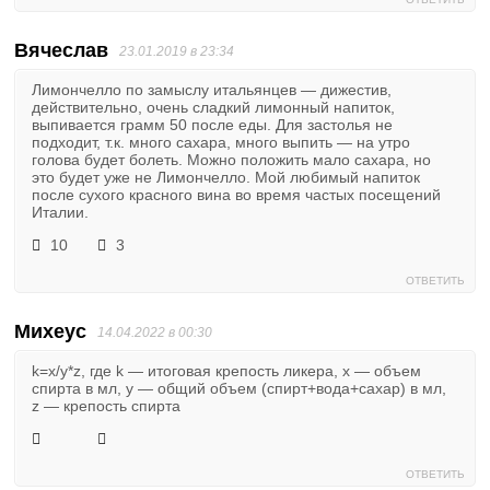
Вячеслав
23.01.2019 в 23:34
Лимончелло по замыслу итальянцев — дижестив,
действительно, очень сладкий лимонный напиток,
выпивается грамм 50 после еды. Для застолья не
подходит, т.к. много сахара, много выпить — на утро
голова будет болеть. Можно положить мало сахара, но
это будет уже не Лимончелло. Мой любимый напиток
после сухого красного вина во время частых посещений
Италии.
10
3
ОТВЕТИТЬ
Михеус
14.04.2022 в 00:30
k=x/y*z, где k — итоговая крепость ликера, x — объем
спирта в мл, у — общий объем (спирт+вода+сахар) в мл,
z — крепость спирта
ОТВЕТИТЬ