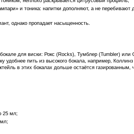
на тоником, неплохо раскрывается цитрусовый профиль;
ампари» и тоника: напитки дополняют, а не перебивают 
ант, однако пропадает насыщенность.
бокале для виски: Рокс (Rocks), Тумблер (Tumbler) или
ку удобнее пить из высокого бокала, например, Коллинз
 коктейль в этих бокалах дольше остаётся газированным, 
 25 мл;
 мл;