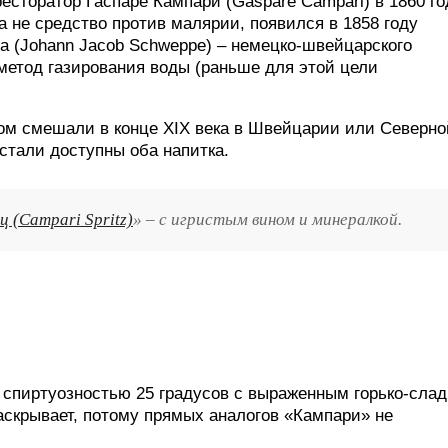
сторатор Гаспаре Кампари (Gaspare Campari) в 1860 го
 а не средство против малярии, появился в 1858 году
а (Johann Jacob Schweppe) – немецко-швейцарского
етод газирования воды (раньше для этой цели
ком смешали в конце XIX века в Швейцарии или Северно
 стали доступны оба напитка.
 (Campari Spritz)
» – с игристым вином и минералкой.
р спиртуозностью 25 градусов с выраженным горько-сла
аскрывает, потому прямых аналогов «Кампари» не