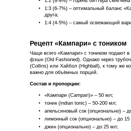
1:2 (8-9%) – горечь биттера смягче
1:3 (6-7%) – оптимальный баланс «К
друга;
1:4 (4-5%) – самый освежающий вари
Рецепт «Кампари» с тоником
Чаще всего «Кампари» с тоником подают в 
фэшн (Old Fashioned). Однако через трубоч
(Collins) или Хайбол (Highball), к тому же
важно для объёмных порций.
Состав и пропорции:
«Кампари (Campari)» – 50 мл;
тоник (indian tonic) – 50-200 мл;
апельсиновый сок (опционально) – до
лимонный сок (опционально) – до 15
джин (опционально) – до 25 мл;