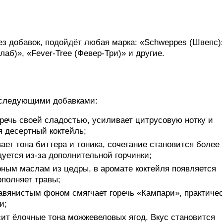
 без добавок, подойдёт любая марка: «Schweppes (Швепс)
лаб)», «Fever-Tree (Февер-Три)» и другие.
 следующими добавками:
речь своей сладостью, усиливает цитрусовую нотку и
я десертный коктейль;
ает тона биттера и тоника, сочетание становится более
уется из-за дополнительной горчинки;
ным маслам из цедры, в аромате коктейля появляется
ополняет травы;
авянистым фоном смягчает горечь «Кампари», практиче
и;
ит ёлочные тона можжевеловых ягод. Вкус становится