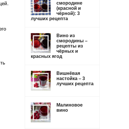
смородине
щей.
(красной и
чёрной): 3
лучших рецепта
его
Вино из
смородины –
рецепты из
чёрных и
красных ягод
ыть
и
Вишнёвая
настойка – 3
лучших рецепта
Малиновое
вино