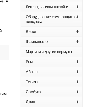
ду. В
+
Ликеры, наливки, настойки
+
Оборудование самогонщика и
винодела
й
+
Виски
+
Шампанское
Мартини и другие вермуты
+
Ром
+
Абсент
+
Текила
+
Самбука
дким
+
Джин