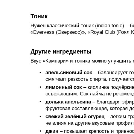
Тоник
Нужен классический тоник (indian tonic) –
«Evervess (Эвервесс)», «Royal Club (Роял К
Другие ингредиенты
Вкус «Кампари» и тоника можно улучшить
апельсиновый сок
– балансирует го
смягчает резкость спирта, получаетс
лимонный сок
– кислинка подчёркив
освежающим. Сок лайма не рекоменд
долька апельсина
– благодаря эфир
фруктовая составляющая, которая д
свежий зелёный огурец
– лёгким тр
не влияя на другие вкусовые профил
джин
– повышает крепость и привнос