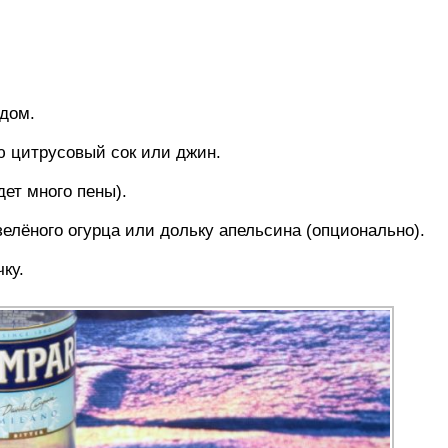
ьдом.
ю цитрусовый сок или джин.
дет много пены).
зелёного огурца или дольку апельсина (опционально).
ку.