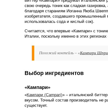
Биттер «Кампари» придумал итальянский ре
свою очередь тоник как сладкая газировка,
благодаря стараниям Иоганна Якоба Швепп
изобретателя, создавшего промышленный м
использовалась сода и кислый сок).
Считается, что впервые «Кампари» с тони
Италии, поскольку именно в этих регионах
Похожий коктейль – «
Кампари Шприц
Выбор ингредиентов
«Кампари»
«
Кампари (Campari)
» – итальянский битте
вкусом. Точный состав производитель не р
существует.