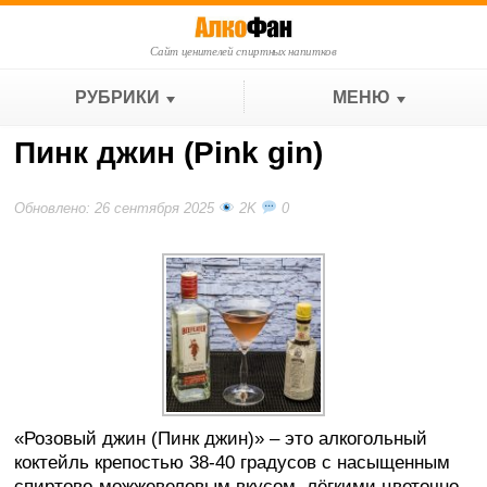
Сайт ценителей спиртных напитков
РУБРИКИ
МЕНЮ
Пинк джин (Pink gin)
Обновлено: 26 сентября 2025
2K
0
«Розовый джин (Пинк джин)» – это алкогольный
коктейль крепостью 38-40 градусов с насыщенным
спиртово-можжевеловым вкусом, лёгкими цветочно-