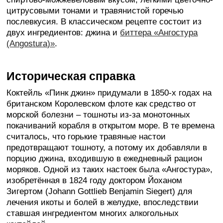
цитрусовыми тонами и травянистой горечью
послевкусия. В классическом рецепте состоит из
двух ингредиентов: джина и
биттера «Ангостура
(Angostura)»
.
Историческая справка
Коктейль «Пинк джин» придумали в 1850-х годах на
британском Королевском флоте как средство от
морской болезни – тошноты из-за монотонных
покачиваний корабля в открытом море. В те времена
считалось, что горькие травяные настои
предотвращают тошноту, а потому их добавляли в
порцию джина, входившую в ежедневный рацион
моряков. Одной из таких настоек была «Ангостура»,
изобретённая в 1824 году доктором Йоханом
Зигертом (Johann Gottlieb Benjamin Siegert) для
лечения икоты и болей в желудке, впоследствии
ставшая ингредиентом многих алкогольных