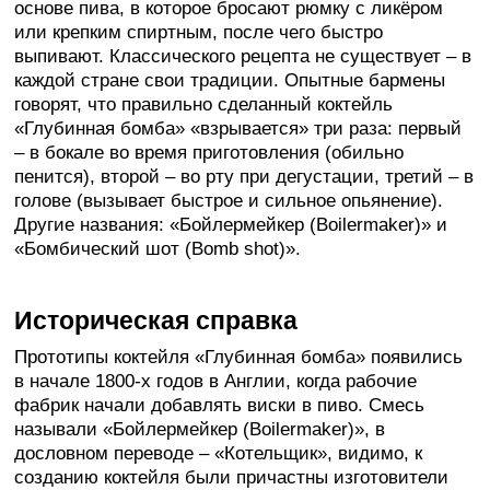
основе пива, в которое бросают рюмку с ликёром
или крепким спиртным, после чего быстро
выпивают. Классического рецепта не существует – в
каждой стране свои традиции. Опытные бармены
говорят, что правильно сделанный коктейль
«Глубинная бомба» «взрывается» три раза: первый
– в бокале во время приготовления (обильно
пенится), второй – во рту при дегустации, третий – в
голове (вызывает быстрое и сильное опьянение).
Другие названия: «Бойлермейкер (Boilermaker)» и
«Бомбический шот (Bomb shot)».
Историческая справка
Прототипы коктейля «Глубинная бомба» появились
в начале 1800-х годов в Англии, когда рабочие
фабрик начали добавлять виски в пиво. Смесь
называли «Бойлермейкер (Boilermaker)», в
дословном переводе – «Котельщик», видимо, к
созданию коктейля были причастны изготовители