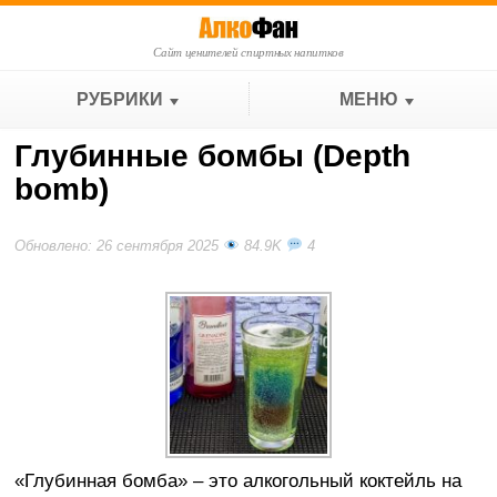
Сайт ценителей спиртных напитков
РУБРИКИ
МЕНЮ
Глубинные бомбы (Depth
bomb)
Обновлено: 26 сентября 2025
84.9K
4
«Глубинная бомба» – это алкогольный коктейль на