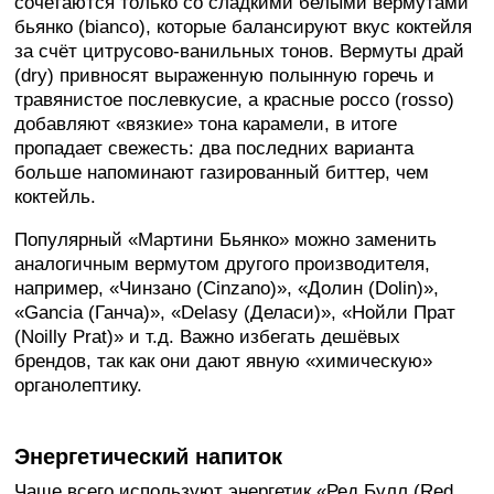
сочетаются только со сладкими белыми вермутами
бьянко (bianco), которые балансируют вкус коктейля
за счёт цитрусово-ванильных тонов. Вермуты драй
(dry) привносят выраженную полынную горечь и
травянистое послевкусие, а красные россо (rosso)
добавляют «вязкие» тона карамели, в итоге
пропадает свежесть: два последних варианта
больше напоминают газированный биттер, чем
коктейль.
Популярный «Мартини Бьянко» можно заменить
аналогичным вермутом другого производителя,
например, «Чинзано (Cinzano)», «Долин (Dolin)»,
«Gancia (Ганча)», «Delasy (Деласи)», «Нойли Прат
(Noilly Prat)» и т.д. Важно избегать дешёвых
брендов, так как они дают явную «химическую»
органолептику.
Энергетический напиток
Чаще всего используют энергетик «Ред Булл (Red