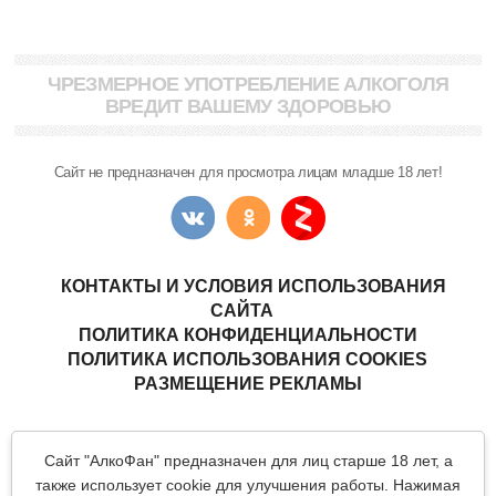
ЧРЕЗМЕРНОЕ УПОТРЕБЛЕНИЕ АЛКОГОЛЯ
ВРЕДИТ ВАШЕМУ ЗДОРОВЬЮ
Сайт не предназначен для просмотра лицам младше 18 лет!
КОНТАКТЫ И УСЛОВИЯ ИСПОЛЬЗОВАНИЯ
САЙТА
ПОЛИТИКА КОНФИДЕНЦИАЛЬНОСТИ
ПОЛИТИКА ИСПОЛЬЗОВАНИЯ COOKIES
РАЗМЕЩЕНИЕ РЕКЛАМЫ
Copyright © "АлкоФан"
- интернет-ресурс ценителей спиртных
Сайт "АлкоФан" предназначен для лиц старше 18 лет, а
напитков.
Все материалы данного сайта являются объектами авторского
также использует cookie для улучшения работы. Нажимая