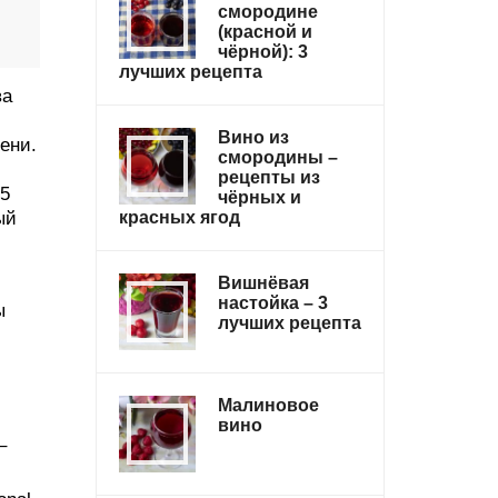
смородине
(красной и
чёрной): 3
лучших рецепта
ва
Вино из
ени.
смородины –
рецепты из
15
чёрных и
ый
красных ягод
Вишнёвая
настойка – 3
ы
лучших рецепта
Малиновое
вино
–