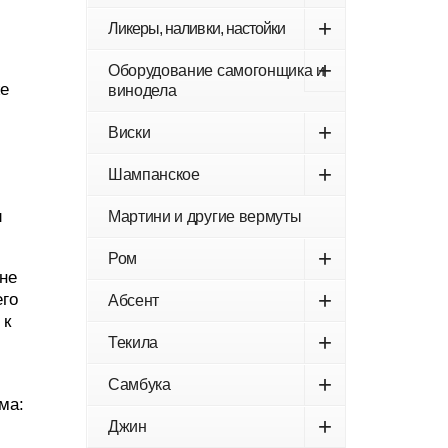
+
Ликеры, наливки, настойки
+
Оборудование самогонщика и
же
винодела
+
Виски
+
Шампанское
и
Мартини и другие вермуты
+
Ром
не
+
его
Абсент
 к
+
Текила
+
Самбука
ма:
+
Джин