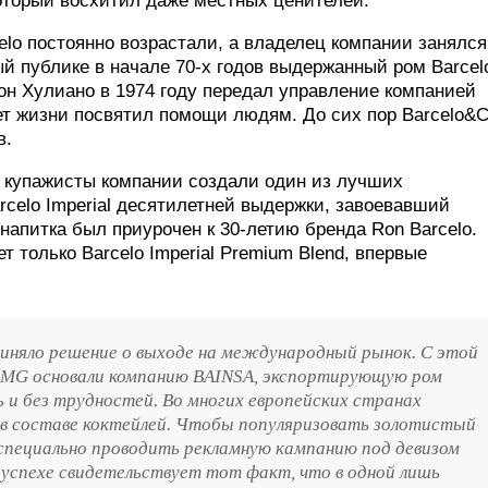
 который восхитил даже местных ценителей.
lo постоянно возрастали, а владелец компании занялся
й публике в начале 70-х годов выдержанный ром Barcel
дон Хулиано в 1974 году передал управление компанией
т жизни посвятил помощи людям. До сих пор Barcelo&
в.
 купажисты компании создали один из лучших
celo Imperial десятилетней выдержки, завоевавший
апитка был приурочен к 30-летию бренда Ron Barcelo.
 только Barcelo Imperial Premium Blend, впервые
риняло решение о выходе на международный рынок. С этой
а MG основали компанию BAINSA, экспортирующую ром
ь и без трудностей. Во многих европейских странах
 в составе коктейлей. Чтобы популяризовать золотистый
специально проводить рекламную кампанию под девизом
успехе свидетельствует тот факт, что в одной лишь