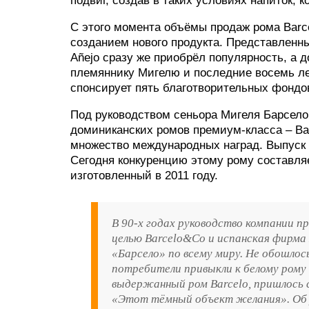
подвиг, создав в таких условиях напиток,
С этого момента объёмы продаж рома Barce
созданием нового продукта. Представленны
Añejo сразу же приобрёл популярность, а 
племяннику Мигелю и последние восемь ле
спонсирует пять благотворительных фондо
Под руководством сеньора Мигеля Барсело
доминиканских ромов премиум-класса – Bar
множество международных наград. Выпуск н
Сегодня конкуренцию этому рому составляет
изготовленный в 2011 году.
В 90-х годах руководство компании п
целью Barcelo&Co и испанская фирм
«Барсело» по всему миру. Не обошлос
потребители привыкли к белому рому
выдержанный ром Barcelo, пришлось 
«Этот тёмный объект желания». Об 