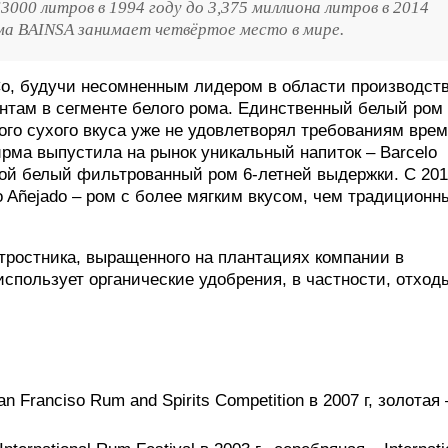
000 литров в 1994 году до 3,375 миллиона литров в 2014
ма BAINSA занимает четвёртое место в мире.
&Co, будучи несомненным лидером в области производст
ентам в сегменте белого рома. Единственный белый ром
ного сухого вкуса уже не удовлетворял требованиям врем
рма выпустила на рынок уникальный напиток – Barcelo
бой белый фильтрованный ром 6-летней выдержки. С 20
o Añejado – ром с более мягким вкусом, чем традиционн
тростника, выращенного на плантациях компании в
спользует органические удобрения, в частности, отход
 Franciso Rum and Spirits Competition в 2007 г, золотая 
;