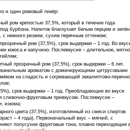
ло и один ромовый ликёр:
ный ром крепостью 37,5%, который в течение года
-под бурбона. Напиток благоухает белым перцем и зелё
, с немного резким, сухим перечным оттенком;
 прозрачный ром (37,5%), срок выдержки – 1 год. Во вкус
ки кокоса и капучино. Послевкусие – длительное, мятно
ктейлям;
етный прозрачный ром (37,5%), срок выдержки – 6 лет.
о-ванильным ароматом с доминирующими цитрусовыми
амёком на сладость и согревающей эвкалиптово-перечн
плое;
,5%), срок выдержки – 1 год. Преобладающие во вкусе
ся сливочно-фруктовым привкусом. Послевкусие –
и, изюма;
арного цвета (37,5%), изготовленный из смеси спиртов
раст – 4 года). Первоначальный вкус – мягкий, с
еняют полусухие фруктовые тона, плавно переходящие 