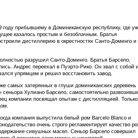
9 году прибывшему в Доминиканскую республику, где у
дущее казалось простым и безоблачным. Братья
остроили дистиллерию в окрестностях Санто-Доминго и
полностью разрушил Санто-Доминго. Братья Барсело,
ись. Андрес переехал в Пуэрто-Рико. Он звал с собой 
азался упрямцем и решил восстановить завод.
же самых затерянных в глуши доминиканских деревень 
» сеньора Хулиано Барсело, самостоятельно развозивш
лец компании посвящал опытам с дистилляцией. Только
дом.
когда компания выпустила белый ром Barcelo Blanco и
онодательство очень строго регламентирует качество ро
 содержание сивушных масел. Сеньор Барсело совершил