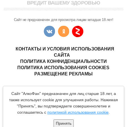
ВРЕДИТ ВАШЕМУ ЗДОРОВЬЮ
Сайт не предназначен для просмотра лицам младше 18 лет!
КОНТАКТЫ И УСЛОВИЯ ИСПОЛЬЗОВАНИЯ
САЙТА
ПОЛИТИКА КОНФИДЕНЦИАЛЬНОСТИ
ПОЛИТИКА ИСПОЛЬЗОВАНИЯ COOKIES
РАЗМЕЩЕНИЕ РЕКЛАМЫ
Copyright © "АлкоФан"
- интернет-ресурс ценителей спиртных
Сайт "АлкоФан" предназначен для лиц старше 18 лет, а
напитков.
Все материалы данного сайта являются объектами авторского
также использует cookie для улучшения работы. Нажимая
права (в том числе дизайн). Запрещается копирование,
"Принять", вы подтверждаете совершеннолетие и
распространение (в том числе путем копирования на другие
сайты и ресурсы в Интернете) или любое иное использование
соглашаетесь с
политикой использования cookie
.
информации и объектов без предварительного согласия
правообладателя.
Принять