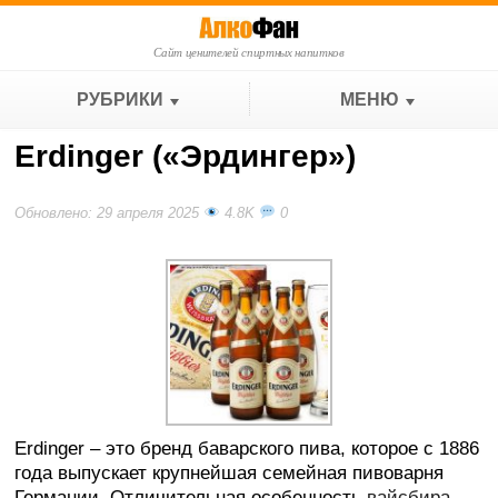
Сайт ценителей спиртных напитков
РУБРИКИ
МЕНЮ
Erdinger («Эрдингер»)
Обновлено: 29 апреля 2025
4.8K
0
Erdinger – это бренд баварского пива, которое с 1886
года выпускает крупнейшая семейная пивоварня
Германии. Отличительная особенность
вайсбира