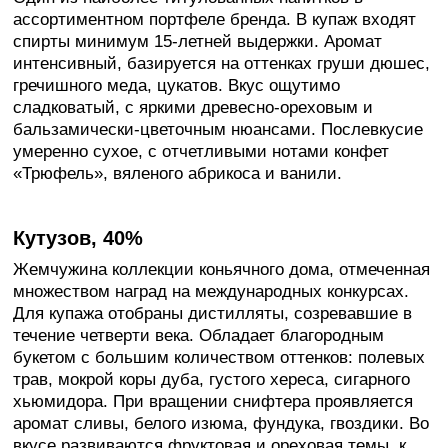
ассортиментном портфеле бренда. В купаж входят
спирты минимум 15-летней выдержки. Аромат
интенсивный, базируется на оттенках груши дюшес,
гречишного меда, цукатов. Вкус ощутимо
сладковатый, с яркими древесно-ореховым и
бальзамически-цветочным нюансами. Послевкусие
умеренно сухое, с отчетливыми нотами конфет
«Трюфель», вяленого абрикоса и ванили.
Кутузов, 40%
Жемчужина коллекции коньячного дома, отмеченная
множеством наград на международных конкурсах.
Для купажа отобраны дистилляты, созревавшие в
течение четверти века. Обладает благородным
букетом с большим количеством оттенков: полевых
трав, мокрой коры дуба, густого хереса, сигарного
хьюмидора. При вращении снифтера проявляется
аромат сливы, белого изюма, фундука, гвоздики. Во
вкусе развиваются фруктовая и ореховая темы, к