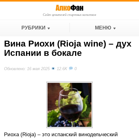
Сайт ценителей спиртных напитков
РУБРИКИ
МЕНЮ
Вина Риохи (Rioja wine) – дух
Испании в бокале
Обновлено: 16 мая 2025
12.6K
0
Риоха (Rioja) – это испанский винодельческий