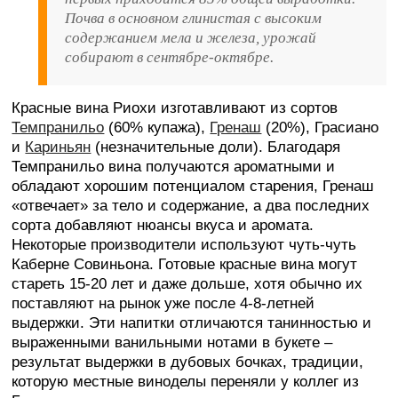
Почва в основном глинистая с высоким
содержанием мела и железа, урожай
собирают в сентябре-октябре.
Красные вина Риохи изготавливают из сортов
Темпранильо
(60% купажа),
Гренаш
(20%), Грасиано
и
Кариньян
(незначительные доли). Благодаря
Темпранильо вина получаются ароматными и
обладают хорошим потенциалом старения, Гренаш
«отвечает» за тело и содержание, а два последних
сорта добавляют нюансы вкуса и аромата.
Некоторые производители используют чуть-чуть
Каберне Совиньона. Готовые красные вина могут
стареть 15-20 лет и даже дольше, хотя обычно их
поставляют на рынок уже после 4-8-летней
выдержки. Эти напитки отличаются танинностью и
выраженными ванильными нотами в букете –
результат выдержки в дубовых бочках, традиции,
которую местные виноделы переняли у коллег из