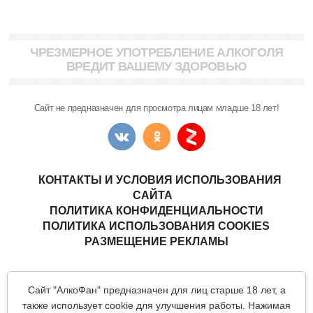
ЧРЕЗМЕРНОЕ УПОТРЕБЛЕНИЕ АЛКОГОЛЯ
ВРЕДИТ ВАШЕМУ ЗДОРОВЬЮ
Сайт не предназначен для просмотра лицам младше 18 лет!
КОНТАКТЫ И УСЛОВИЯ ИСПОЛЬЗОВАНИЯ
САЙТА
ПОЛИТИКА КОНФИДЕНЦИАЛЬНОСТИ
ПОЛИТИКА ИСПОЛЬЗОВАНИЯ COOKIES
РАЗМЕЩЕНИЕ РЕКЛАМЫ
Copyright © "АлкоФан"
- интернет-ресурс ценителей спиртных
Сайт "АлкоФан" предназначен для лиц старше 18 лет, а
напитков.
Все материалы данного сайта являются объектами авторского
также использует cookie для улучшения работы. Нажимая