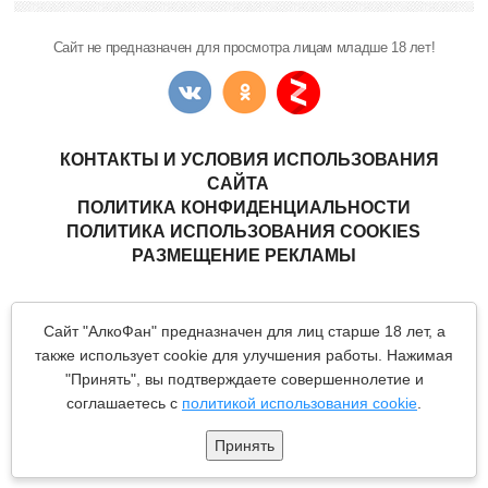
Сайт не предназначен для просмотра лицам младше 18 лет!
КОНТАКТЫ И УСЛОВИЯ ИСПОЛЬЗОВАНИЯ
САЙТА
ПОЛИТИКА КОНФИДЕНЦИАЛЬНОСТИ
ПОЛИТИКА ИСПОЛЬЗОВАНИЯ COOKIES
РАЗМЕЩЕНИЕ РЕКЛАМЫ
Copyright © "АлкоФан"
- интернет-ресурс ценителей спиртных
Сайт "АлкоФан" предназначен для лиц старше 18 лет, а
напитков.
Все материалы данного сайта являются объектами авторского
также использует cookie для улучшения работы. Нажимая
права (в том числе дизайн). Запрещается копирование,
"Принять", вы подтверждаете совершеннолетие и
распространение (в том числе путем копирования на другие
сайты и ресурсы в Интернете) или любое иное использование
соглашаетесь с
политикой использования cookie
.
информации и объектов без предварительного согласия
правообладателя.
Принять