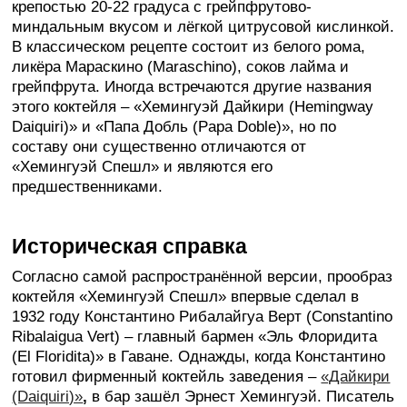
крепостью 20-22 градуса с грейпфрутово-
миндальным вкусом и лёгкой цитрусовой кислинкой.
В классическом рецепте состоит из белого рома,
ликёра Мараскино (Maraschino), соков лайма и
грейпфрута. Иногда встречаются другие названия
этого коктейля – «Хемингуэй Дайкири (Hemingway
Daiquiri)» и «Папа Добль (Papa Doble)», но по
составу они существенно отличаются от
«Хемингуэй Спешл» и являются его
предшественниками.
Историческая справка
Согласно самой распространённой версии, прообраз
коктейля «Хемингуэй Спешл» впервые сделал в
1932 году Константино Рибалайгуа Верт (Constantino
Ribalaigua Vert) – главный бармен «Эль Флоридита
(El Floridita)» в Гаване. Однажды, когда Константино
готовил фирменный коктейль заведения –
«Дайкири
(Daiquiri)»
,
в бар зашёл Эрнест Хемингуэй. Писатель