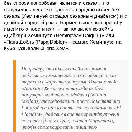
без спроса попробовал напиток и сказал, что
получилось неплохо, однако он предпочитает без
сахара (Хемингуэй страдал сахарным диабетом) и с
двойной порцией рома. Бармен выполнил просьбу
именитого посетителя – так появился коктейль
«Дайкири Хемингуэя (Hemingway Daiquiri)» или
«Папа Добль (Papa Doble)» – самого Хемингуэя на
Кубе называли «Папа Хэм».
По факту, это был коктейль из рома и
небольшого количества сока лайма, с очень
терпким и «пресным» вкусом. В таком виде
«Дайкири Хемингуэя» никогда не был
популярным. Антонио Мейлан (Antonio
Meilan), унаследовавший после Константино
Рибалайгуа должность главного бармена «El
Floridita», добавил в состав грейпфрутовый
сок для глубины вкуса, и ликёр Мараскино,
чтобы сбалансировать излишнюю