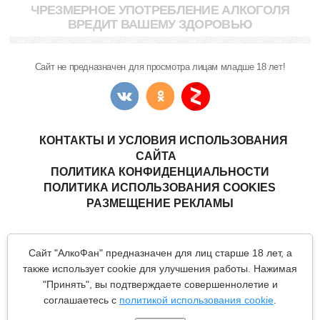
ЧРЕЗМЕРНОЕ УПОТРЕБЛЕНИЕ АЛКОГОЛЯ
ВРЕДИТ ВАШЕМУ ЗДОРОВЬЮ
Сайт не предназначен для просмотра лицам младше 18 лет!
КОНТАКТЫ И УСЛОВИЯ ИСПОЛЬЗОВАНИЯ
САЙТА
ПОЛИТИКА КОНФИДЕНЦИАЛЬНОСТИ
ПОЛИТИКА ИСПОЛЬЗОВАНИЯ COOKIES
РАЗМЕЩЕНИЕ РЕКЛАМЫ
Copyright © "АлкоФан"
- интернет-ресурс ценителей спиртных
Сайт "АлкоФан" предназначен для лиц старше 18 лет, а
напитков.
Все материалы данного сайта являются объектами авторского
также использует cookie для улучшения работы. Нажимая
права (в том числе дизайн). Запрещается копирование,
"Принять", вы подтверждаете совершеннолетие и
распространение (в том числе путем копирования на другие
сайты и ресурсы в Интернете) или любое иное использование
соглашаетесь с
политикой использования cookie
.
информации и объектов без предварительного согласия