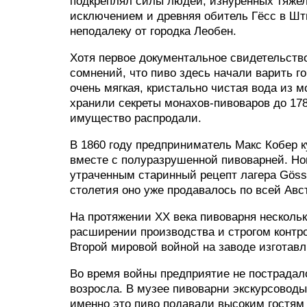
подкреплял силы людей, изнуренных тяжел
исключением и древняя обитель Гёсс в Шти
неподалеку от городка Леобен.
Хотя первое документальное свидетельство 
сомнений, что пиво здесь начали варить 
очень мягкая, кристально чистая вода из 
хранили секреты монахов-пивоваров до 1782
имущество распродали.
В 1860 году предприниматель Макс Кобер 
вместе с полуразрушенной пивоварней. Но
утраченным старинный рецепт лагера Göss
столетия оно уже продавалось по всей Авс
На протяжении XX века пивоварня нескольк
расширении производства и строгом контро
Второй мировой войной на заводе изготавл
Во время войны предприятие не пострадало
возросла. В музее пивоварни экскурсоводы 
именно это пиво подавали высоким гостям