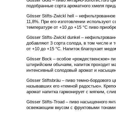
Gösser Gold – пиво янтарно-золотистого ц
подобранные сорта ароматного хмеля прид
Gösser Stifts-Zwickl hell – нефильтрованно
11,8%. При его изготовлении используют с
температуре от +10 до +15 °C пиво приобр
Gösser Stifts-Zwickl dunkel – нефильтрова
добавляют 3 сорта солода, в том числе и
от +10 до +15 °C. Напиток благоухает мед
Gösser Bock – особое «рождественское» пи
штирийским обычаям, напиток проходит м
интенсивный солодовый аромат и насыщен
Gösser Stiftsbräu – пиво темно-бордового 
называвших его «темной радостью». Крепо
аромат напитка гармонирует с мягким, сли
Gösser Stifts-Troad – пиво насыщенного янт
освежающим вкусом с фруктовыми тонами