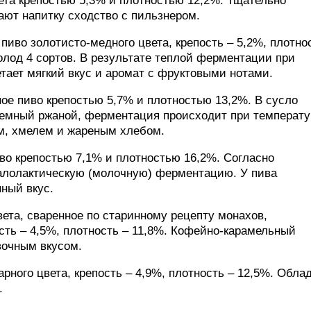
вета крепостью 5,3% и плотностью 12,2%. Тщательно
ают напитку сходство с пильзнером.
е пиво золотисто-медного цвета, крепость – 5,2%, плотно
олод 4 сортов. В результате теплой ферментации при
етает мягкий вкус и аромат с фруктовыми нотами.
нное пиво крепостью 5,7% и плотностью 13,2%. В сусло
 темный ржаной, ферментация происходит при температу
ом, хмелем и жареным хлебом.
во крепостью 7,1% и плотностью 16,2%. Согласно
алолактическую (молочную) ферментацию. У пива
ный вкус.
цвета, сваренное по старинному рецепту монахов,
сть – 4,5%, плотность – 11,8%. Кофейно-карамельный
вочным вкусом.
арного цвета, крепость – 4,9%, плотность – 12,5%. Обла
.