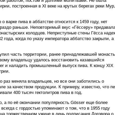
ой работой, постом и долгими молитвами. Не была
рии, построенная в XI веке на крутых берегах реки Мур
о варке пива в аббатстве относится к 1459 году, нет
гораздо раньше. Неповторимый вкус «Гёссеру» придавал
монастырских колодцев. Неприступные стены Гёсса наде
 года, когда по указу императора аббатство закрыли, а 
купил часть территории, ранее принадлежавшей монаст
вому владельцу удалось восстановить казавшийся
er и наладить промышленный выпуск пива. К концу XIX
трии.
о раз меняла владельцев, но все они заботились о
ле за качеством продукции. К примеру, известно, что п
ивали 400 тысяч гектолитров пива в год.
, а по её окончании популярность Gösser еще более
всегда с гордостью упоминают о том, что в 1955 году
 на торжественном ужине в день подписания Договора о