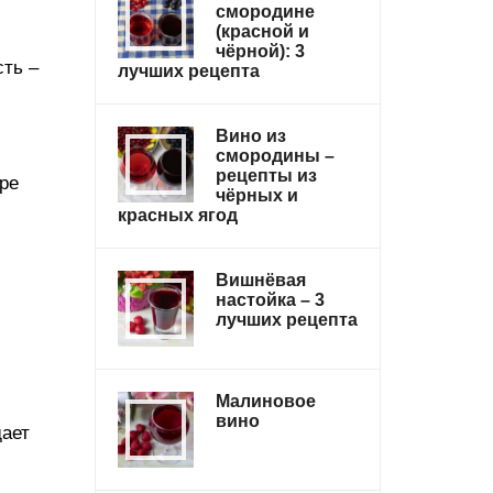
смородине
(красной и
чёрной): 3
сть –
лучших рецепта
Вино из
смородины –
рецепты из
ре
чёрных и
красных ягод
Вишнёвая
настойка – 3
лучших рецепта
Малиновое
вино
дает