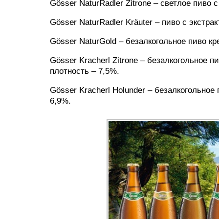
Gösser NaturRadler Zitrone – светлое пиво 
Gösser NaturRadler Kräuter – пиво с экстра
Gösser NaturGold – безалкогольное пиво к
Gösser Kracherl Zitrone – безалкогольное 
плотность – 7,5%.
Gösser Kracherl Holunder – безалкогольное
6,9%.