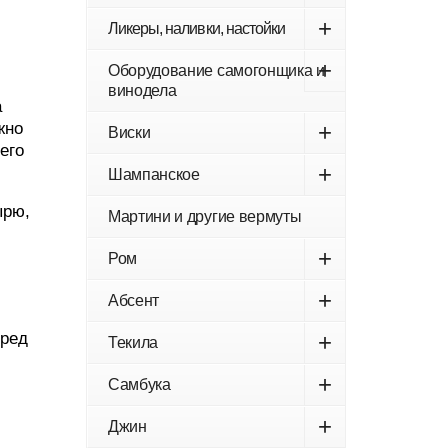
,
+
Ликеры, наливки, настойки
+
Оборудование самогонщика и
винодела
а
жно
+
Виски
его
+
Шампанское
ырю,
Мартини и другие вермуты
+
Ром
+
Абсент
еред
+
Текила
+
Самбука
+
Джин