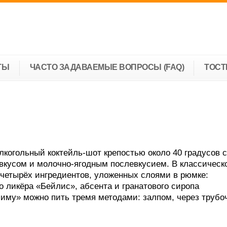
ТЫ
ЧАСТО ЗАДАВАЕМЫЕ ВОПРОСЫ (FAQ)
ТОС
лкогольный коктейль-шот крепостью около 40 градусов 
вкусом и молочно-ягодным послевкусием. В классическ
 четырёх ингредиентов, уложенных слоями в рюмке:
о ликёра «Бейлис», абсента и гранатового сиропа
симу» можно пить тремя методами: залпом, через трубо