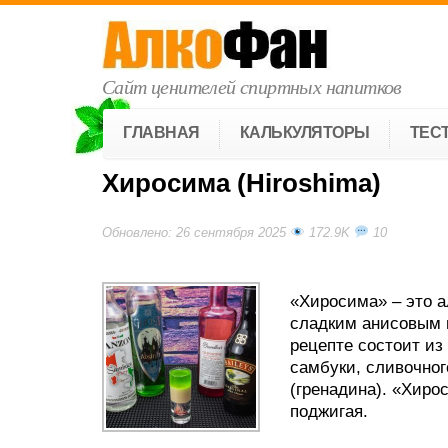
Сайт ценителей спиртных напитков
ГЛАВНАЯ
КАЛЬКУЛЯТОРЫ
ТЕС
Хиросима (Hiroshima)
Обновлено: 26 сентября 2025
172.9K
10
«Хиросима» – это а
сладким анисовым 
рецепте состоит из
самбуки, сливочног
(гренадина). «Хиро
поджигая.