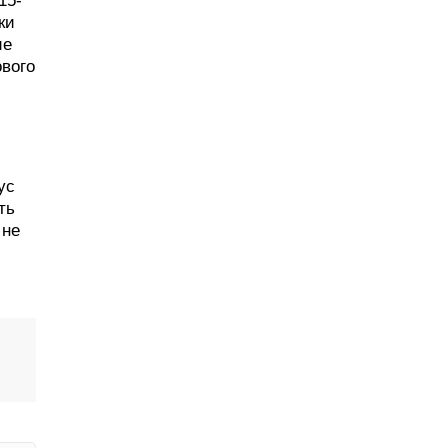
15-
ки
ие
ового
ус
ть
 не