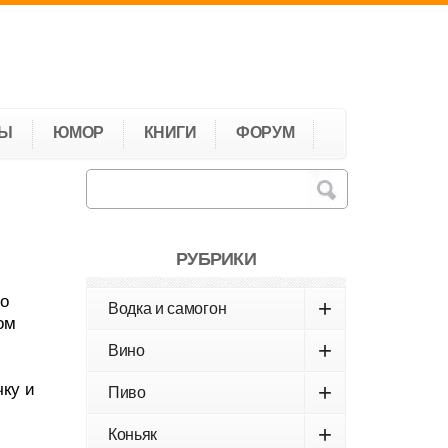
ТЫ
ЮМОР
КНИГИ
ФОРУМ
РУБРИКИ
со
+
Водка и самогон
ом
+
Вино
+
чку и
Пиво
+
Коньяк