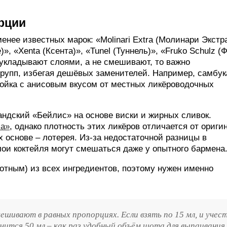
рции
нее известных марок: «Molinari Extra (Молинари Экстра
», «Xenta (Ксента)», «Tunel (Туннель)», «Fruko Schulz (
 укладывают слоями, а не смешивают, то важно
групп, избегая дешёвых заменителей. Например, самбук
тойка с анисовым вкусом от местных ликёроводочных
андский «Бейлис» на основе виски и жирных сливок.
са»
, однако плотность этих ликёров отличается от ориги
х основе – лотерея. Из-за недостаточной разницы в
лои коктейля могут смешаться даже у опытного бармена
тным) из всех ингредиентов, поэтому нужен именно
ешивают в равных пропорциях. Если взять по 15 мл, и учес
учится 50 мл – как раз удобный объём шота для выпаивания