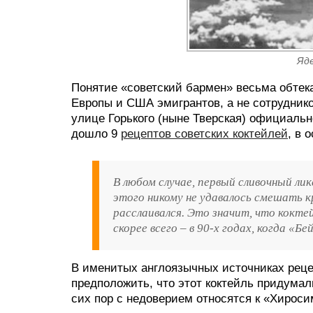
Яде
Понятие «советский бармен» весьма обтека
Европы и США эмигрантов, а не сотруднико
улице Горького (ныне Тверская) официальн
дошло 9
рецептов советских коктейлей
, в 
В любом случае, первый сливочный ликё
этого никому не удавалось смешать к
расслаивался. Это значит, что коктей
скорее всего – в 90-х годах, когда «Бе
В именитых англоязычных источниках реце
предположить, что этот коктейль придумал
сих пор с недоверием относятся к «Хироси