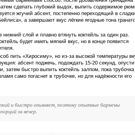
емый барменами способ: после добавления гренадина 
 затем сделать глубокий выдох, выпить содержимое рюм
вуется жгучий абсент, постепенно переходящий в сладк
ейлиса», а завершают вкус лёгкие ягодные тона гранат
 нижний слой и плавно втянуть коктейль за один раз.
октейль будет иметь мягкий вкус, но в конце появится
ителя.
об пить «Хиросиму», но из-за высокой температуры вк
рукция: абсент поджечь, подождать 15-20 секунд, опусти
и, затем быстро выпить коктейль залпом, пока трубочка
ламя само погаснет в трубочке, но для надёжности его
пкий и быстро опьяняет, поэтому опытные бармены
порций за вечер.