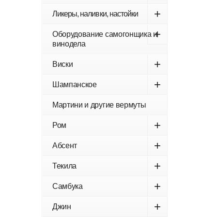
+
Ликеры, наливки, настойки
+
Оборудование самогонщика и
винодела
+
Виски
+
Шампанское
Мартини и другие вермуты
+
Ром
+
Абсент
+
Текила
+
Самбука
+
Джин