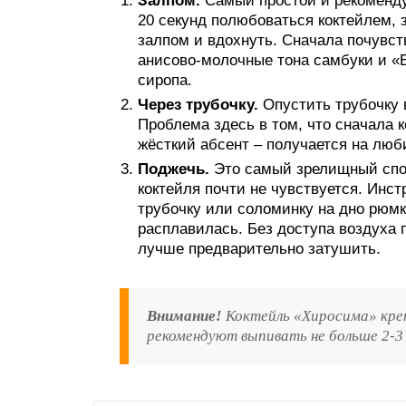
Залпом.
Самый простой и рекоменду
20 секунд полюбоваться коктейлем,
залпом и вдохнуть. Сначала почувст
анисово-молочные тона самбуки и «Б
сиропа.
Через трубочку.
Опустить трубочку в
Проблема здесь в том, что сначала к
жёсткий абсент – получается на люб
Поджечь.
Это самый зрелищный спос
коктейля почти не чувствуется. Инст
трубочку или соломинку на дно рюмк
расплавилась. Без доступа воздуха п
лучше предварительно затушить.
Внимание!
Коктейль «Хиросима» кре
рекомендуют выпивать не больше 2-3 