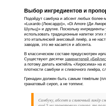
Выбор ингредиентов и пропо
Подойдут самбука и абсент любых более-ме
«Luxardo (Люксардо)», «Di Amore (Ди Аморе)
Шульц)» и другие. Поскольку ингредиенты
использовать традиционные напитки этих 
это итальянский анисовый ликёр, а не нас
заводов, это же касается и абсента.
В классическом составе предусмотрен ирл
Существуют десятки
заменителей «Бейли
а потому делать коктейль «Хиросима» на и
плотности самбуки и сливочного ликёра, с
Гренадин должен быть самым тяжёлым (пло
гранатовый сироп, а не топпинг.
Самбуку, абсент и сливочный ликёр см
ещё 5 мл гранатового сиропа, то пол