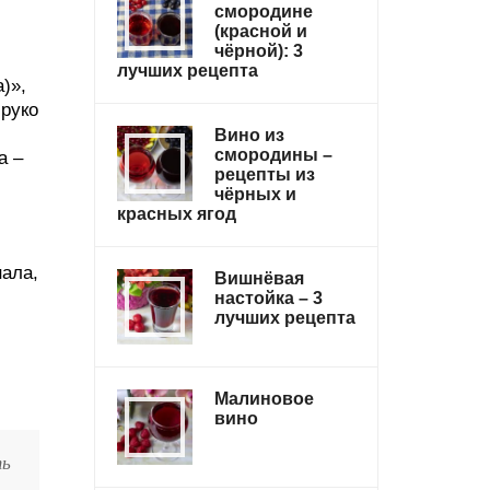
смородине
(красной и
чёрной): 3
лучших рецепта
)»,
Фруко
Вино из
смородины –
а –
рецепты из
чёрных и
красных ягод
нала,
Вишнёвая
настойка – 3
лучших рецепта
.
Малиновое
вино
ть