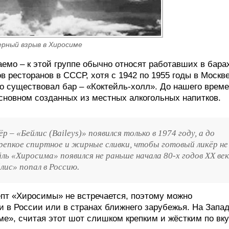
рный взрыв в Хиросиме
емо – к этой группе обычно относят работавших в бара
в ресторанов в СССР, хотя с 1942 по 1955 годы в Москве
о существовал бар – «Коктейль-холл». До нашего врем
основном созданных из местных алкогольных напитков.
р – «Бейлис (Baileys)» появился только в 1974 году, а до
репкое спиртное и жирные сливки, чтобы готовый ликёр не
ль «Хиросима» появился не раньше начала 80-х годов XX век
йлис» попал в Россию.
пт «Хиросимы» не встречается, поэтому можно
и в России или в странах ближнего зарубежья. На Запад
ме», считая этот шот слишком крепким и жёстким по вку