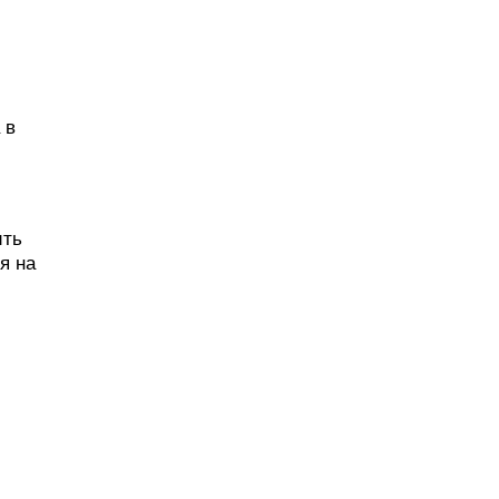
 в
ить
я на