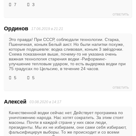
7
3
ОТВЕТИТЬ
Ординов
17.06.2019 в 21:21
Это правда! При СССР, соблюдали технологии. Старка,
Пшеничная, коньяк Белый аист. Но были напитки похуже,
которые подешевле: водка сливовая, коньяк 3 звёздочки.
Схема показанная выше, почему-то не указана очень
важная технология старения водки -Риформинг-
улучшение тепловым ударом, то есть выдержка водки при
75 градусах по Цельсию, в течение 24 часов.
5
5
ОТВЕТИТЬ
Алексей
03.08.2020 в 14:17
Качественной водки сейчас нет. Действует программа по
уничтожению народа. Нас хотят сократить. За этим стоят
масоны. Почти в каждой стране у них свои люди,
президенты. Мы их не избираем, они сами себя избирают,
фальсифицируя выборы. То же происходит и со всеми