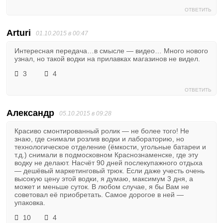
ОТВЕТИТЬ
Arturi
01.10.2015 в 00:47
Интересная передача…в смысле — видео… Много нового
узнал, но такой водки на прилавках магазинов не видел.
3
4
ОТВЕТИТЬ
Александр
05.10.2015 в 09:28
Красиво смонтированный ролик — не более того! Не
знаю, где снимали розлив водки и лабораторию, но
технологическое отделение (ёмкости, угольные батареи и
т.д.) снимали в подмосковном Краснознаменске, где эту
водку не делают. Насчёт 90 дней послекупажного отдыха
— дешёвый маркетинговый трюк. Если даже учесть очень
высокую цену этой водки, я думаю, максимум 3 дня, а
может и меньше суток. В любом случае, я бы Вам не
советовал её приобретать. Самое дорогое в ней —
упаковка.
10
4