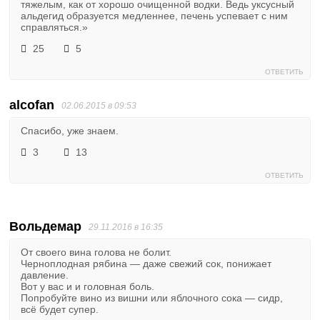
тяжелым, как от хорошо очищенной водки. Ведь уксусный
альдегид образуется медленнее, печень успевает с ним
справляться.»
25
5
ОТВЕТИТЬ
alcofan
02.06.2015 в 09:53
Спасибо, уже знаем.
3
13
ОТВЕТИТЬ
Вольдемар
29.11.2016 в 16:35
От своего вина голова не болит.
Черноплодная рябина — даже свежий сок, понижает
давление.
Вот у вас и и головная боль.
Попробуйте вино из вишни или яблочного сока — сидр,
всё будет супер.