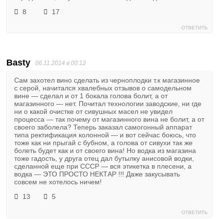
8
17
ОТВЕТИТЬ
Basty
06.11.2014 в 00:12
Сам захотел вино сделать из черноплодки т.к магазинное
с серой, начитался хвалебных отзывов о самодельном
вине — сделал и от 1 бокала голова болит, а от
магазинного — нет. Почитал технологии заводские, ни где
ни о какой очистке от сивушных масел не увидел
процесса — так почему от магазинного вина не болит, а от
своего заболела? Теперь заказал самогонный аппарат
типа ректификация колонной — и вот сейчас боюсь, что
тоже как ни прыгай с бубном, а голова от сивухи так же
болеть будет как и от своего вина! Но водка из магазина
тоже гадость, у друга отец дал бутылку анисовой водки,
сделанной еще при СССР — вся этикетка в плесени, а
водка — ЭТО ПРОСТО НЕКТАР !!! Даже закусывать
совсем не хотелось ничем!
13
5
ОТВЕТИТЬ