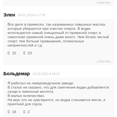
ОТВЕТИТЬ
Элен
26.02.2016 в 17:56
Все дело в примесях, так называемых сивушных маслах,
которые убираются при очистке спирта. В водке
используется самый очищенный от примесей спирт, в
самогонке примесей очень даже много. Чем более чистый
спирт, тем больше привыкание, похмельных
неприятностей и т.д.
15
23
ОТВЕТИТЬ
Больдемар
18.03.2020 в 19:15
Я работал на ликероводочном заводе.
В статье не сказано, что для смягчения водки добавляется
сахар и лимонная кислота.
В малых количествах.
На вкус это не чувствуется, но водка становится мягче, и
приятней для горла.
18
2