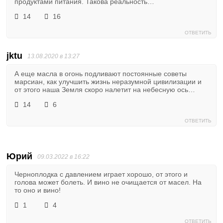
продуктами питания. Такова реальность…
14
16
ОТВЕТИТЬ
jktu
13.08.2020 в 13:27
А еще масла в огонь подливают постоянные советы
марсиан, как улучшить жизнь неразумной цивилизации и
от этого наша Земля скоро налетит на небесную ось…
14
6
ОТВЕТИТЬ
Юрий
09.03.2022 в 16:22
Черноплодка с давлением играет хорошо, от этого и
голова может болеть. И вино не очищается от масел. На
то оно и вино!
1
4
ОТВЕТИТЬ