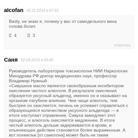
alcofan
06.11.2014 в 07:33
Basty, не знаю я, почему у вас от самодельного вина
голова болит.
4
3
ОТВЕТИТЬ
Саня
02.06.2015 в 09:49
Руководитель лаборатории токсикологии НИИ Наркологии
Минздрава РФ доктор медицинских наук, профессор
Владимир Нужный:
«Сивушное масло является своеобразным ингибитором
окисления чистого алкоголя. В результате окисления
образуется уксусный альдегид, именно он и оказывает на
организм пагубное влияние. Чем чище алкоголь, тем
быстрее он окисляется; печень не успевает справляться с
образующимся количеством уксусного альдегида — в
итоге наступает отравление. Сивуха замедляет этот
процесс, и алкоголь окисляется медленнее. В итоге
чистый алкоголь дольше задерживается в крови, и
опьяняющее действие становится более выраженным. А
вот похмелье [от самогона] может быть не таким