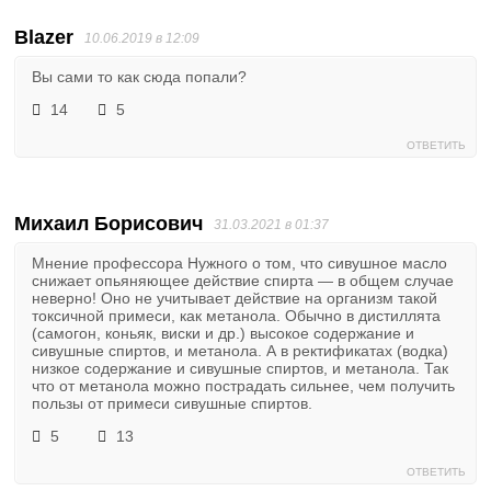
Blazer
10.06.2019 в 12:09
Вы сами то как сюда попали?
14
5
ОТВЕТИТЬ
Михаил Борисович
31.03.2021 в 01:37
Мнение профессора Нужного о том, что сивушное масло
снижает опьяняющее действие спирта — в общем случае
неверно! Оно не учитывает действие на организм такой
токсичной примеси, как метанола. Обычно в дистиллята
(самогон, коньяк, виски и др.) высокое содержание и
сивушные спиртов, и метанола. А в ректификатах (водка)
низкое содержание и сивушные спиртов, и метанола. Так
что от метанола можно пострадать сильнее, чем получить
пользы от примеси сивушные спиртов.
5
13
ОТВЕТИТЬ