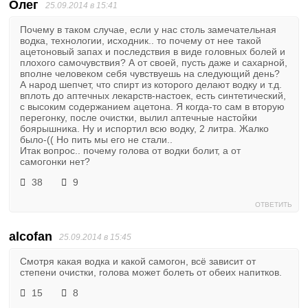
Олег
25.09.2014 в 15:41
Почему в таком случае, если у нас столь замечательная
водка, технологии, исходник.. то почему от нее такой
ацетоновый запах и последствия в виде головных болей и
плохого самочувствия? А от своей, пусть даже и сахарной,
вполне человеком себя чувствуешь на следующий день?
А народ шепчет, что спирт из которого делают водку и т.д.
вплоть до аптечных лекарств-настоек, есть синтетический,
с высоким содержанием ацетона. Я когда-то сам в вторую
перегонку, после очистки, вылил аптечные настойки
боярышника. Ну и испортил всю водку, 2 литра. Жалко
было-(( Но пить мы его не стали..
Итак вопрос.. почему голова от водки болит, а от
самогонки нет?
38
9
ОТВЕТИТЬ
alcofan
25.09.2014 в 15:45
Смотря какая водка и какой самогон, всё зависит от
степени очистки, голова может болеть от обеих напитков.
15
8