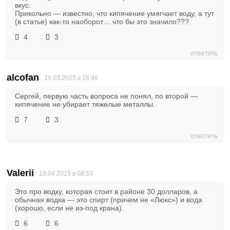
вкус.
Прикольно — известно, что кипячение умягчает воду, а тут
(в статье) как-то наоборот… что бы это значило???
4
3
ОТВЕТИТЬ
alcofan
19.03.2015 в 16:46
Сергей, первую часть вопроса не понял, по второй —
кипячение не убирает тяжелые металлы.
7
3
ОТВЕТИТЬ
Valerii
18.04.2015 в 08:53
Это про водку, которая стоит в районе 30 долларов, а
обычная водка — это спирт (причем не «Люкс») и вода
(хорошо, если не из-под крана).
6
6