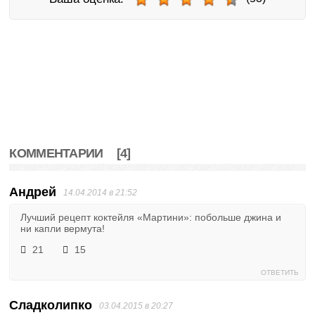
КОММЕНТАРИИ
[4]
Андрей
14.04.2014 в 21:52
Лучший рецепт коктейля «Мартини»: побольше джина и
ни капли вермута!
21
15
ОТВЕТИТЬ
Сладколипко
03.04.2015 в 20:27