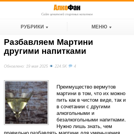
Сайт ценителей спиртных напитков
РУБРИКИ
МЕНЮ
Разбавляем Мартини
другими напитками
Обновлено: 19 мая 2025
224.5K
4
Преимущество вермутов
мартини в том, что их можно
пить как в чистом виде, так и
в сочетании с другими
алкогольными и
безалкогольными напитками.
Нужно лишь знать, чем
правильно разбавлять мартини для уменьшения