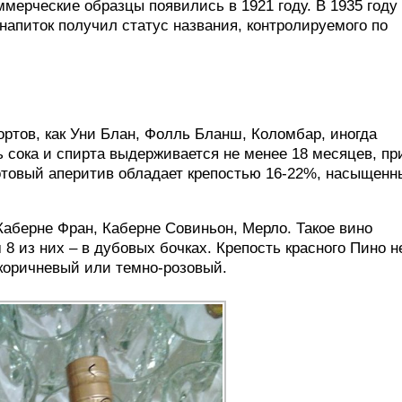
мерческие образцы появились в 1921 году. В 1935 году
 напиток получил статус названия, контролируемого по
ортов, как Уни Блан, Фолль Бланш, Коломбар, иногда
 сока и спирта выдерживается не менее 18 месяцев, п
Готовый аперитив обладает крепостью 16-22%, насыщен
 Каберне Фран, Каберне Совиньон, Мерло. Такое вино
8 из них – в дубовых бочках. Крепость красного Пино н
-коричневый или темно-розовый.