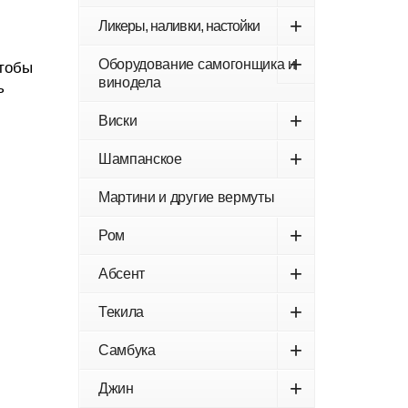
+
Ликеры, наливки, настойки
+
Оборудование самогонщика и
чтобы
винодела
ь
+
Виски
+
Шампанское
Мартини и другие вермуты
+
Ром
+
Абсент
+
Текила
+
Самбука
+
Джин