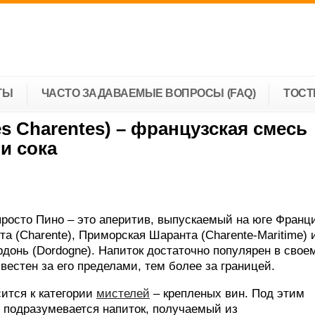
ТЫ
ЧАСТО ЗАДАВАЕМЫЕ ВОПРОСЫ (FAQ)
ТОС
s Charentes) – французская смесь
и сока
росто Пино – это аперитив, выпускаемый на юге Франц
а (Charente), Приморская Шаранта (Charente-Maritime) и
донь (Dordogne). Напиток достаточно популярен в свое
звестен за его пределами, тем более за границей.
ится к категории
мистелей
– крепленых вин. Под этим
 подразумевается напиток, получаемый из