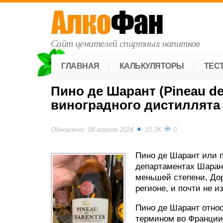
Сайт ценителей спиртных напитков
ГЛАВНАЯ
КАЛЬКУЛЯТОРЫ
ТЕС
Пино де Шарант (Pineau de
виноградного дистиллята 
Обновлено: 08 апреля 2024
10.7K
0
Пино де Шарант или п
департаментах Шарант
меньшей степени, Дор
регионе, и почти не и
Пино де Шарант относ
термином во Франции