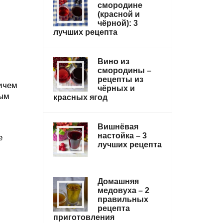
смородине
(красной и
чёрной): 3
лучших рецепта
Вино из
смородины –
рецепты из
ричем
чёрных и
ным
красных ягод
Вишнёвая
настойка – 3
е
лучших рецепта
Домашняя
медовуха – 2
правильных
рецепта
приготовления