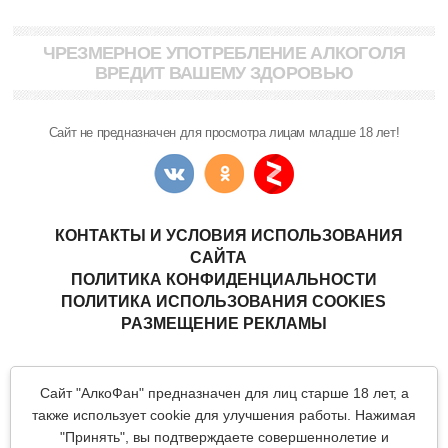
ЧРЕЗМЕРНОЕ УПОТРЕБЛЕНИЕ АЛКОГОЛЯ
ВРЕДИТ ВАШЕМУ ЗДОРОВЬЮ
Сайт не предназначен для просмотра лицам младше 18 лет!
КОНТАКТЫ И УСЛОВИЯ ИСПОЛЬЗОВАНИЯ
САЙТА
ПОЛИТИКА КОНФИДЕНЦИАЛЬНОСТИ
ПОЛИТИКА ИСПОЛЬЗОВАНИЯ COOKIES
РАЗМЕЩЕНИЕ РЕКЛАМЫ
Copyright © "АлкоФан"
- интернет-ресурс ценителей спиртных
Сайт "АлкоФан" предназначен для лиц старше 18 лет, а
напитков.
Все материалы данного сайта являются объектами авторского
также использует cookie для улучшения работы. Нажимая
права (в том числе дизайн). Запрещается копирование,
"Принять", вы подтверждаете совершеннолетие и
распространение (в том числе путем копирования на другие