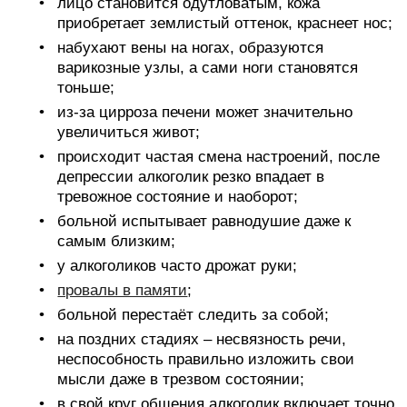
лицо становится одутловатым, кожа
приобретает землистый оттенок, краснеет нос;
набухают вены на ногах, образуются
варикозные узлы, а сами ноги становятся
тоньше;
из-за цирроза печени может значительно
увеличиться живот;
происходит частая смена настроений, после
депрессии алкоголик резко впадает в
тревожное состояние и наоборот;
больной испытывает равнодушие даже к
самым близким;
у алкоголиков часто дрожат руки;
провалы в памяти
;
больной перестаёт следить за собой;
на поздних стадиях – несвязность речи,
неспособность правильно изложить свои
мысли даже в трезвом состоянии;
в свой круг общения алкоголик включает точно