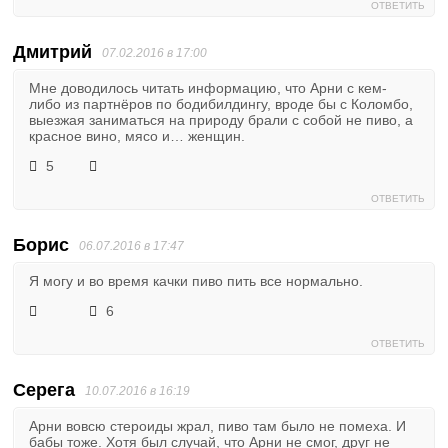
ОТВЕТИТЬ
Дмитрий
07.02.2016 в 17:00
Мне доводилось читать информацию, что Арни с кем-
либо из партнёров по бодибилдингу, вроде бы с Коломбо,
выезжая заниматься на природу брали с собой не пиво, а
красное вино, мясо и… женщин.
5
ОТВЕТИТЬ
Борис
06.07.2016 в 17:47
Я могу и во время качки пиво пить все нормально.
6
ОТВЕТИТЬ
Серега
10.07.2016 в 16:19
Арни вовсю стероиды жрал, пиво там было не помеха. И
бабы тоже. Хотя был случай, что Арни не смог, друг не