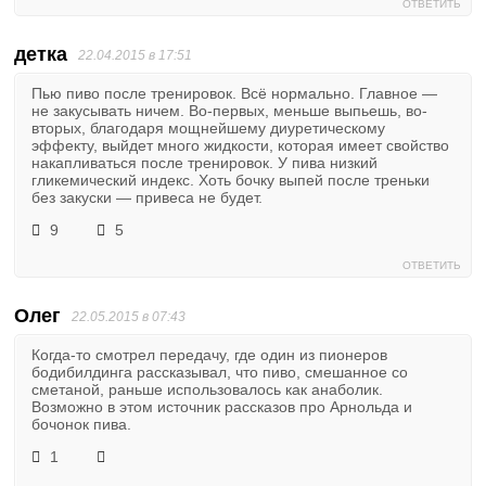
ОТВЕТИТЬ
детка
22.04.2015 в 17:51
Пью пиво после тренировок. Всё нормально. Главное —
не закусывать ничем. Во-первых, меньше выпьешь, во-
вторых, благодаря мощнейшему диуретическому
эффекту, выйдет много жидкости, которая имеет свойство
накапливаться после тренировок. У пива низкий
гликемический индекс. Хоть бочку выпей после треньки
без закуски — привеса не будет.
9
5
ОТВЕТИТЬ
Олег
22.05.2015 в 07:43
Когда-то смотрел передачу, где один из пионеров
бодибилдинга рассказывал, что пиво, смешанное со
сметаной, раньше использовалось как анаболик.
Возможно в этом источник рассказов про Арнольда и
бочонок пива.
1