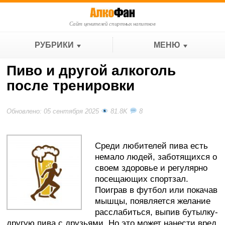
Сайт ценителей спиртных напитков
РУБРИКИ
МЕНЮ
Пиво и другой алкоголь
после тренировки
Обновлено: 05 сентября 2025
81.8K
8
Среди любителей пива есть
немало людей, заботящихся о
своем здоровье и регулярно
посещающих спортзал.
Поиграв в футбол или покачав
мышцы, появляется желание
расслабиться, выпив бутылку-
другую пива с друзьями. Но это может нанести вред