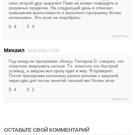
смог, второй друг выручил! Пиво не может повредить в
разумных пределах. На следующий день я отмечал
повышение выносливости и выполнял программу более
интенсивно. Это если не перебрать.
4
3
ОТВЕТИТЬ
Михаил
18.10.2016 в 17:51
Год назад на программе «боец» Тактаров О. говорил, что
спиртное закусывать нельзя. Т.к. алкоголь это быстрый
углевод, а закуска вся сразу идет в жир. Я проверял.
После тренировки несколько рюмок коньяка с закуской,
через два дня после занятий лишний вес более кило.
4
1
ОТВЕТИТЬ
ОСТАВЬТЕ СВОЙ КОММЕНТАРИЙ