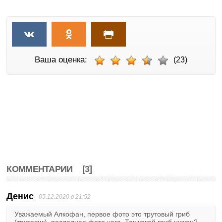
Ваша оценка:
(23)
КОММЕНТАРИИ
[3]
Денис
05.12.2020 в 21:52
Уважаемый Алкофан, первое фото это трутовый гриб
(трутовик), последнее фото чага. Так какой гриб нужен?